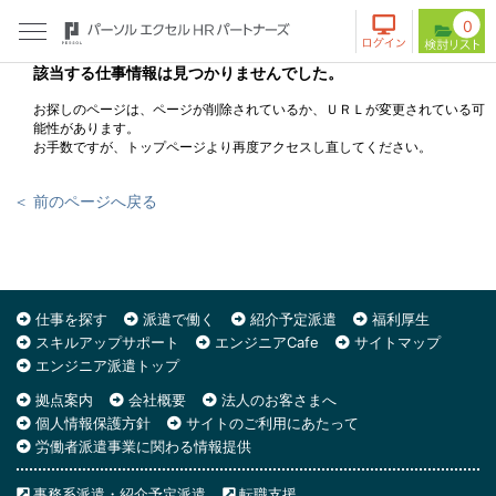
0
該当する仕事情報は見つかりませんでした。
お探しのページは、ページが削除されているか、ＵＲＬが変更されている可
能性があります。
お手数ですが、トップページより再度アクセスし直してください。
＜ 前のページへ戻る
仕事を探す
派遣で働く
紹介予定派遣
福利厚生
スキルアップサポート
エンジニアCafe
サイトマップ
エンジニア派遣トップ
拠点案内
会社概要
法人のお客さまへ
個人情報保護方針
サイトのご利用にあたって
労働者派遣事業に関わる情報提供
事務系派遣・紹介予定派遣
転職支援