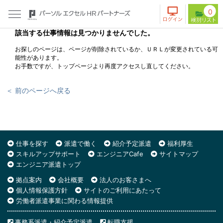
0
該当する仕事情報は見つかりませんでした。
お探しのページは、ページが削除されているか、ＵＲＬが変更されている可
能性があります。
お手数ですが、トップページより再度アクセスし直してください。
＜ 前のページへ戻る
仕事を探す
派遣で働く
紹介予定派遣
福利厚生
スキルアップサポート
エンジニアCafe
サイトマップ
エンジニア派遣トップ
拠点案内
会社概要
法人のお客さまへ
個人情報保護方針
サイトのご利用にあたって
労働者派遣事業に関わる情報提供
事務系派遣・紹介予定派遣
転職支援