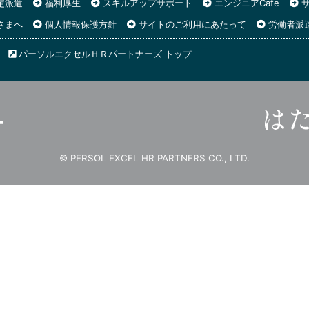
定派遣
福利厚生
スキルアップサポート
エンジニアCafe
サ
さまへ
個人情報保護方針
サイトのご利用にあたって
労働者派
パーソルエクセルＨＲパートナーズ トップ
© PERSOL EXCEL HR PARTNERS CO., LTD.