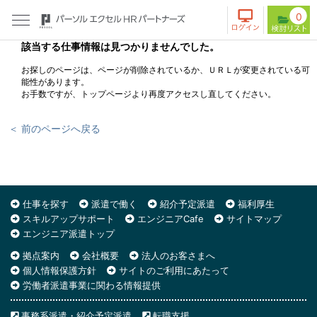
0
該当する仕事情報は見つかりませんでした。
お探しのページは、ページが削除されているか、ＵＲＬが変更されている可
能性があります。
お手数ですが、トップページより再度アクセスし直してください。
＜ 前のページへ戻る
仕事を探す
派遣で働く
紹介予定派遣
福利厚生
スキルアップサポート
エンジニアCafe
サイトマップ
エンジニア派遣トップ
拠点案内
会社概要
法人のお客さまへ
個人情報保護方針
サイトのご利用にあたって
労働者派遣事業に関わる情報提供
事務系派遣・紹介予定派遣
転職支援