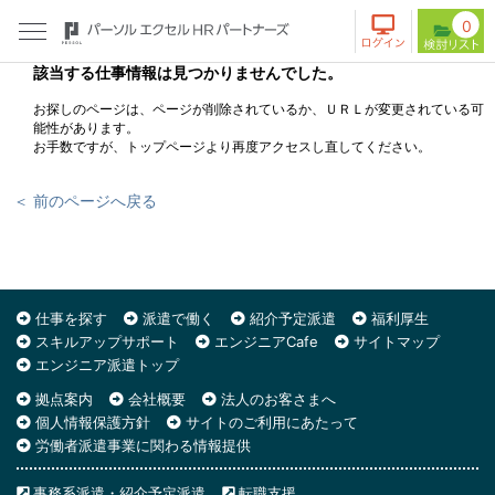
0
該当する仕事情報は見つかりませんでした。
お探しのページは、ページが削除されているか、ＵＲＬが変更されている可
能性があります。
お手数ですが、トップページより再度アクセスし直してください。
＜ 前のページへ戻る
仕事を探す
派遣で働く
紹介予定派遣
福利厚生
スキルアップサポート
エンジニアCafe
サイトマップ
エンジニア派遣トップ
拠点案内
会社概要
法人のお客さまへ
個人情報保護方針
サイトのご利用にあたって
労働者派遣事業に関わる情報提供
事務系派遣・紹介予定派遣
転職支援