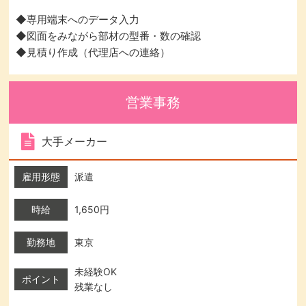
◆専用端末へのデータ入力
◆図面をみながら部材の型番・数の確認
◆見積り作成（代理店への連絡）
営業事務
大手メーカー
雇用形態
派遣
時給
1,650円
勤務地
東京
未経験OK
ポイント
残業なし