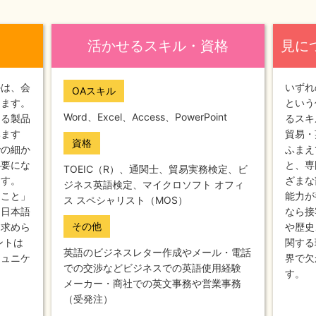
活かせるスキル・資格
見に
かは、会
いずれ
OAスキル
ります。
という
Word、Excel、Access、PowerPoint
ある製品
るスキ
みます
貿易・
資格
での細か
ふまえ
必要にな
と、専
TOEIC（R）、通関士、貿易実務検定、ビ
ます。
ざまな
ジネス英語検定、マイクロソフト オフィ
ること」
能力が
ス スペシャリスト（MOS）
く日本語
なら接
その他
を求めら
や歴史
ントは
関する
英語のビジネスレター作成やメール・電話
ミュニケ
界で欠
での交渉などビジネスでの英語使用経験
。
す。
メーカー・商社での英文事務や営業事務
（受発注）