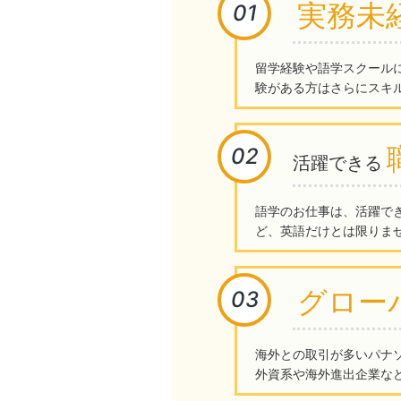
実務未
01
留学経験や語学スクール
験がある方はさらにスキ
02
活躍できる
語学のお仕事は、活躍で
ど、英語だけとは限りま
グロー
03
海外との取引が多いパナ
外資系や海外進出企業な