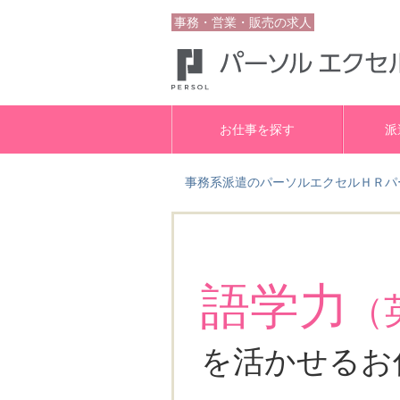
事務・営業・販売の求人
お仕事を探す
派
事務系派遣のパーソルエクセルＨＲパ
語学力
（
を活かせるお