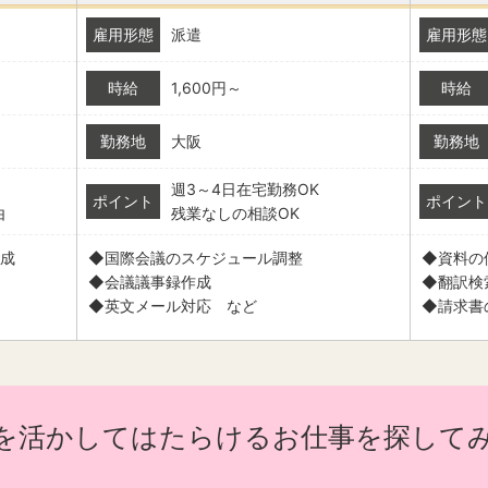
雇用形態
派遣
雇用形態
時給
1,600円～
時給
勤務地
大阪
勤務地
週3～4日在宅勤務OK
ポイント
ポイント
由
残業なしの相談OK
成
◆国際会議のスケジュール調整
◆資料の
◆会議議事録作成
◆翻訳検
◆英文メール対応 など
◆請求書
を活かしてはたらけるお仕事を探して