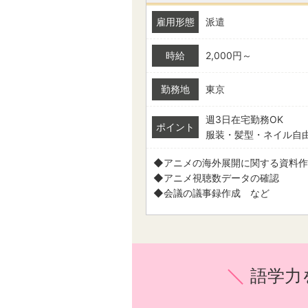
雇用形態
派遣
時給
2,000円～
勤務地
東京
週3日在宅勤務OK
ポイント
服装・髪型・ネイル自
◆アニメの海外展開に関する資料作
◆アニメ視聴数データの確認
◆会議の議事録作成 など
語学力