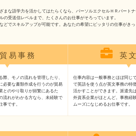
ざまな語学力を活かしてはたらくなら、パーソルエクセルＨＲパートナ
ルの受送信レベルまで、たくさんのお仕事がそろっています。
グなどでスキルアップが可能です。あなたの希望にピッタリの仕事がきっ
貿易事務
英文
る際、モノの流れを管理したり、
仕事内容は一般事務とほぼ同じ
に必要な書類作成を行うのが貿易
で英語を使う点が英文事務の特
業とのやり取りが頻繁にあるた
活かすことができます。派遣先
の流れがわかる方なら、未経験で
外資系企業がほとんど。事務経
仕事です。
ムーズになじめるお仕事です。