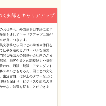
つく知識とキャリアアップ
のお仕事も、外国語を日本語に訳す
作業を通してキャリアアップに繋が
ルが身につきます。
英文事務なら国ごとの時差や休日を
て仕事を進めるグローバルな感覚
門的な輸出入の知識や会社内のさま
部署、顧客企業との調整能力や折衝
養われ、通訳・翻訳・アテンダント
客スキルはもちろん、国ごとの文化
、生活習慣、信仰上のタブーなどに
理解も深まり、ビジネスや政治の世
かせない知識を得ることができま