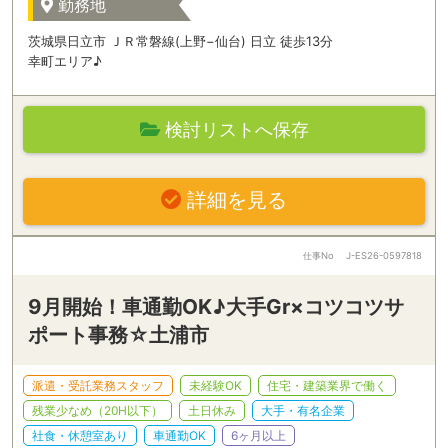
勤務地
茨城県日立市 ＪＲ常磐線(上野−仙台) 日立 徒歩13分
幸町エリア♪
検討リストへ保存
詳細を見る
仕事No
J-ES26-0597818
9月開始！車通勤OK♪大手Gr×コツコツサ
ポート事務☆土浦市
派遣・受託業務スタッフ
未経験OK
住宅・建築業界で働く
残業少なめ（20H以下）
土日休み
大手・有名企業
社食・休憩室あり
車通勤OK
6ヶ月以上