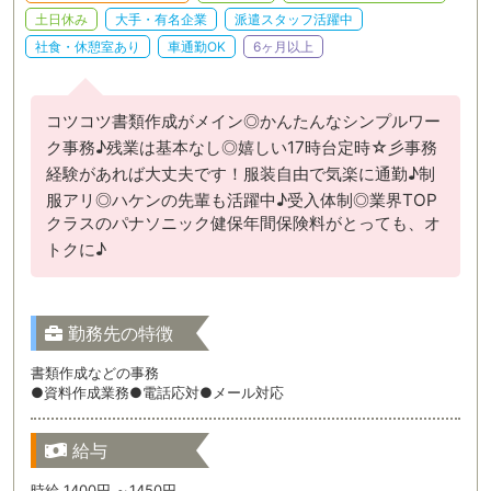
土日休み
大手・有名企業
派遣スタッフ活躍中
社食・休憩室あり
車通勤OK
6ヶ月以上
コツコツ書類作成がメイン◎かんたんなシンプルワー
ク事務♪残業は基本なし◎嬉しい17時台定時☆彡事務
経験があれば大丈夫です！服装自由で気楽に通勤♪制
服アリ◎ハケンの先輩も活躍中♪受入体制◎業界TOP
クラスのパナソニック健保年間保険料がとっても、オ
トクに♪
勤務先の特徴
書類作成などの事務
●資料作成業務●電話応対●メール対応
給与
時給 1400円 ～1450円