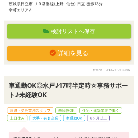
茨城県日立市 ＪＲ常磐線(上野−仙台) 日立 徒歩13分
幸町エリア♪
検討リストへ保存
詳細を見る
仕事No
J-ES26-0618895
車通勤OK◎水戸♪17時半定時☆事務サポー
ト♪未経験OK
派遣・受託業務スタッフ
未経験OK
住宅・建築業界で働く
土日休み
大手・有名企業
車通勤OK
6ヶ月以上