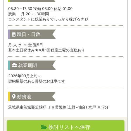
08:30～17:30 実働 08:00 休憩 01:00
残業 月 20 ～ 30時間
コンスタントに残業ありでしっかり稼げる☆彡
曜日・日数
月 火 水 木 金 週5日
基本土日祝休み★※月1回程度土曜の出勤あり
就業期間
2026年09月上旬～
契約更新のある長期のお仕事です
勤務地
茨城県東茨城郡茨城町 ＪＲ常磐線(上野−仙台) 水戸 車17分
検討リストへ保存