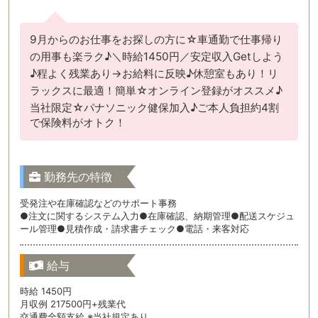
9月からのお仕事をお探しの方に☆車通勤で仕事帰り
の用事も楽ラク♪＼時給1450円／安定収入Getしよう
♪程よく残業あり→お給料に反映♪休憩室もあり！リ
ラックスに最適！簡単☆オンライン登録がオススメ♪
当社限定☆パナソニック健保加入♪ご本人負担約4割
で保険料がオトク！
勤務先の特徴
受発注や在庫確認などのサポート事務
●注文に関するシステム入力●在庫確認、納期管理●配送スケジュ
ール管理●見積作成・請求書チェック●電話・来客対応
給与
時給 1450円
月収例 217500円+残業代
交通費全額支給 ※当社規定あり