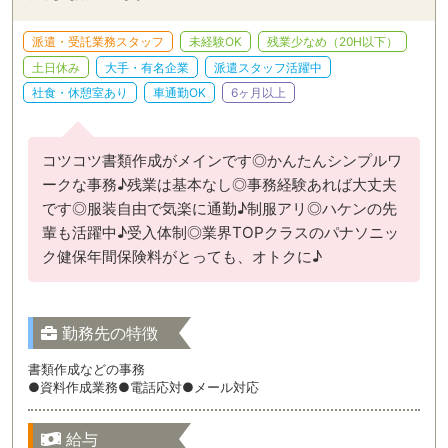
派遣・受託業務スタッフ
未経験OK
残業少なめ（20H以下）
土日休み
大手・有名企業
派遣スタッフ活躍中
社食・休憩室あり
車通勤OK
6ヶ月以上
コツコツ書類作成がメインです◎かんたんシンプルワ
ークな事務♪残業は基本なし◎事務経験あれば大丈夫
です◎服装自由で気楽に通勤♪制服アリ◎ハケンの先
輩も活躍中♪受入体制◎業界TOPクラスのパナソニッ
ク健保年間保険料がとっても、オトクに♪
勤務先の特徴
書類作成などの事務
●資料作成業務●電話応対●メール対応
給与