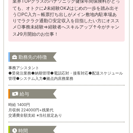
業界TOPクラスのパナソニック健保年間保険料がとっ
ても、オトクに♪未経験OK♪はじめの一歩を踏み出そ
う◎PC入力～帳票打ち出しがメイン敷地内駐車場あ
りでラクラク通勤◎安定収入を目指したい方にオスス
メ◎事務未経験⇒経験者へスキルアップ↑今がチャン
ス♪9月開始のお仕事！
勤務先の特徴
事務アシスタント
●受発注業務●納期管理●電話応対・接客対応●配送スケジュール
管理●システム入力●拠点内庶務業務
給与
時給 1400円
月収例 224000円+残業代
交通費全額支給 ※当社規定あり
時間