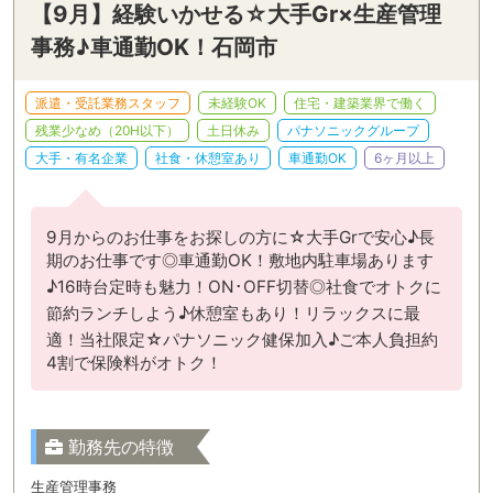
【9月】経験いかせる☆大手Gr×生産管理
事務♪車通勤OK！石岡市
派遣・受託業務スタッフ
未経験OK
住宅・建築業界で働く
残業少なめ（20H以下）
土日休み
パナソニックグループ
大手・有名企業
社食・休憩室あり
車通勤OK
6ヶ月以上
9月からのお仕事をお探しの方に☆大手Grで安心♪長
期のお仕事です◎車通勤OK！敷地内駐車場あります
♪16時台定時も魅力！ON･OFF切替◎社食でオトクに
節約ランチしよう♪休憩室もあり！リラックスに最
適！当社限定☆パナソニック健保加入♪ご本人負担約
4割で保険料がオトク！
勤務先の特徴
生産管理事務