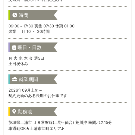
時間
09:00～17:30 実働 07:30 休憩 01:00
残業 月 10 ～ 20時間
曜日・日数
月 火 水 木 金 週5日
土日祝休み
就業期間
2026年09月上旬～
契約更新のある長期のお仕事です
勤務地
茨城県土浦市 ＪＲ常磐線(上野−仙台) 荒川沖 民間バス15分
車通勤OK★土浦市卸町エリア♪