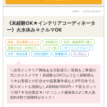
仕事No
J-ES26-0523075
《未経験OK★インテリアコーディネータ
ー》火水休み☆クルマOK
派遣・受託業務スタッフ
未経験OK
住宅・建築業界で働く
残業少なめ（20H以下）
シフト制
パナソニックグループ
大手・有名企業
30代活躍中
車通勤OK
6ヶ月以上
＼住宅インテリア興味ある方歓迎◎／長期をご希望の
方にオススメです！未経験もOK◎ムリなく経験積も
う☆お客様との打合せや提案書作成など♪平日休で人
気スポットも混雑なし♪高時給1500円～↑収入ガッツ
リGET☆当社限定☆パナソニック健保加入♪ご本人負
担約4割で保険料がオトク！