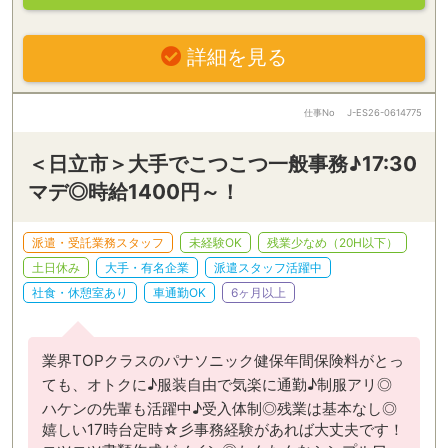
詳細を見る
仕事No
J-ES26-0614775
＜日立市＞大手でこつこつ一般事務♪17:30
マデ◎時給1400円～！
派遣・受託業務スタッフ
未経験OK
残業少なめ（20H以下）
土日休み
大手・有名企業
派遣スタッフ活躍中
社食・休憩室あり
車通勤OK
6ヶ月以上
業界TOPクラスのパナソニック健保年間保険料がとっ
ても、オトクに♪服装自由で気楽に通勤♪制服アリ◎
ハケンの先輩も活躍中♪受入体制◎残業は基本なし◎
嬉しい17時台定時☆彡事務経験があれば大丈夫です！