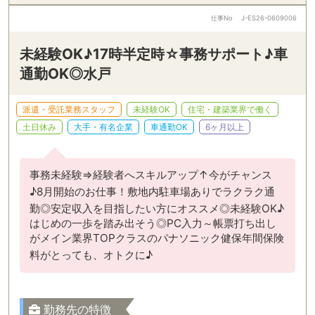
仕事No
J-ES26-0609006
未経験OK♪17時半定時☆事務サポート♪車
通勤OK◎水戸
派遣・受託業務スタッフ
未経験OK
住宅・建築業界で働く
土日休み
大手・有名企業
車通勤OK
6ヶ月以上
事務未経験⇒経験者へスキルアップ↑今がチャンス
♪8月開始のお仕事！敷地内駐車場ありでラクラク通
勤◎安定収入を目指したい方にオススメ◎未経験OK♪
はじめの一歩を踏み出そう◎PC入力～帳票打ち出し
がメイン業界TOPクラスのパナソニック健保年間保険
料がとっても、オトクに♪
勤務先の特徴