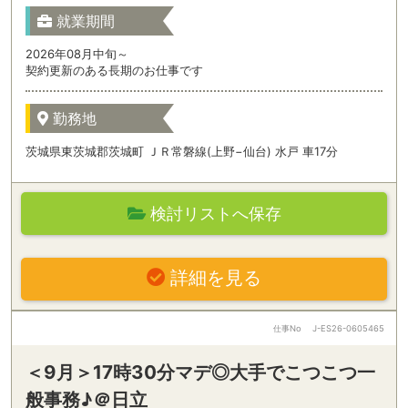
就業期間
2026年08月中旬～
契約更新のある長期のお仕事です
勤務地
茨城県東茨城郡茨城町 ＪＲ常磐線(上野−仙台) 水戸 車17分
検討リストへ保存
詳細を見る
仕事No
J-ES26-0605465
＜9月＞17時30分マデ◎大手でこつこつ一
般事務♪＠日立