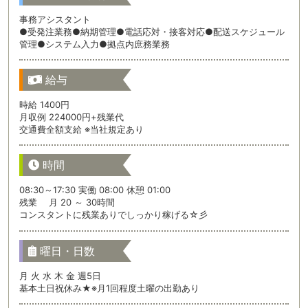
事務アシスタント
●受発注業務●納期管理●電話応対・接客対応●配送スケジュール
管理●システム入力●拠点内庶務業務
給与
時給 1400円
月収例 224000円+残業代
交通費全額支給 ※当社規定あり
時間
08:30～17:30 実働 08:00 休憩 01:00
残業 月 20 ～ 30時間
コンスタントに残業ありでしっかり稼げる☆彡
曜日・日数
月 火 水 木 金 週5日
基本土日祝休み★※月1回程度土曜の出勤あり