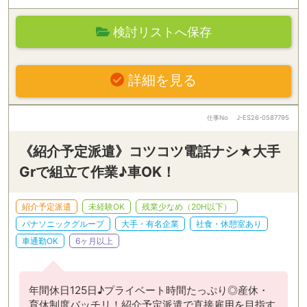
検討リストへ保存
詳細を見る
仕事No
J-ES26-0587795
《紹介予定派遣》コツコツ電話ナシ★大手
Grで組立て作業♪車OK！
紹介予定派遣
未経験OK
残業少なめ（20H以下）
パナソニックグループ
大手・有名企業
社食・休憩室あり
車通勤OK
6ヶ月以上
年間休日125日♪プライベート時間たっぷり◎産休・
育休制度バッチリ！紹介予定派遣で直接雇用を目指す