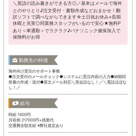
＼英語の読み書きができる方◎／基本はメールで海外
とのやりとり♪注文受付・書類作成などおまかせ！翻
訳ソフトで調べながらできます☆土日祝お休み×長期
休暇と充実◎同業務スタッフがいるので安心★無料P
あり＜車通勤＞でラクラク♪パナソニック健保加入で
保険料がお得
勤務先の特徴
海外向け受注のサポート事務
●注文受付のメールチェック●システムに受注内容の入力●納期回
答書の作成・送付●英文メール対応＼英会話なし！／＼電話ほぼな
し！／
給与
時給 1400円
月収例 217000円+残業代
交通費全額支給 ※弊社規定あり