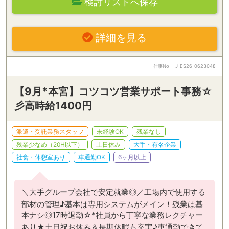
検討リストへ保存
詳細を見る
仕事No
J-ES26-0623048
【9月*本宮】コツコツ営業サポート事務☆
彡高時給1400円
派遣・受託業務スタッフ
未経験OK
残業なし
残業少なめ（20H以下）
土日休み
大手・有名企業
社食・休憩室あり
車通勤OK
6ヶ月以上
＼大手グループ会社で安定就業◎／工場内で使用する
部材の管理♪基本は専用システムがメイン！残業は基
本ナシ◎17時退勤☆*社員から丁寧な業務レクチャー
あり★土日祝お休み＆長期休暇も充実♪車通勤できて