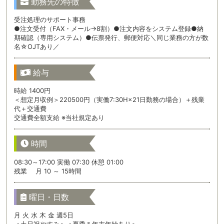
勤務先の特徴
受注処理のサポート事務
●注文受付（FAX・メール→8割）●注文内容をシステム登録●納
期確認（専用システム）●伝票発行、郵便対応＼同じ業務の方が数
名☆OJTあり／
給与
時給 1400円
＜想定月収例＞220500円（実働7:30H×21日勤務の場合）＋残業
代＋交通費
交通費全額支給 ※当社規定あり
時間
08:30～17:00 実働 07:30 休憩 01:00
残業 月 10 ～ 15時間
曜日・日数
月 火 水 木 金 週5日