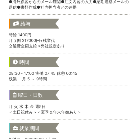
●海外顧客からのメール確認●注文内容の入力●納期連絡メールの
送信●書類作成●社内担当者との連携
給与
時給 1400円
月収例 217000円+残業代
交通費全額支給 ※弊社規定あり
時間
08:30～17:00 実働 07:45 休憩 00:45
残業 月 5 ～ 9時間
曜日・日数
月 火 水 木 金 週5日
＜土日祝休み＞＜夏季＆年末年始あり＞
就業期間