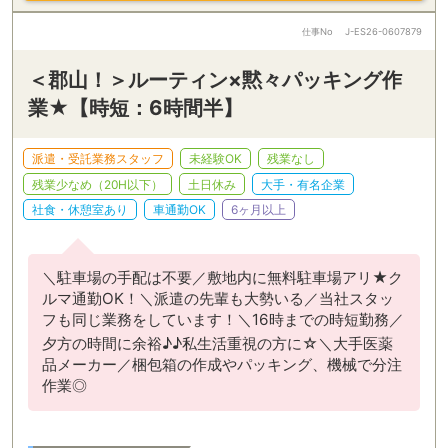
仕事No
J-ES26-0607879
＜郡山！＞ルーティン×黙々パッキング作
業★【時短：6時間半】
派遣・受託業務スタッフ
未経験OK
残業なし
残業少なめ（20H以下）
土日休み
大手・有名企業
社食・休憩室あり
車通勤OK
6ヶ月以上
＼駐車場の手配は不要／敷地内に無料駐車場アリ★ク
ルマ通勤OK！＼派遣の先輩も大勢いる／当社スタッ
フも同じ業務をしています！＼16時までの時短勤務／
夕方の時間に余裕♪♪私生活重視の方に☆＼大手医薬
品メーカー／梱包箱の作成やパッキング、機械で分注
作業◎