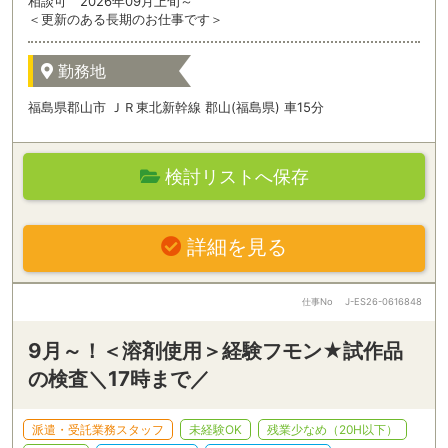
相談可 2026年09月上旬～
＜更新のある長期のお仕事です＞
勤務地
福島県郡山市 ＪＲ東北新幹線 郡山(福島県) 車15分
検討リストへ保存
詳細を見る
仕事No
J-ES26-0616848
9月～！＜溶剤使用＞経験フモン★試作品
の検査＼17時まで／
派遣・受託業務スタッフ
未経験OK
残業少なめ（20H以下）