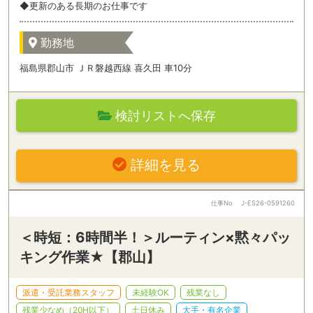
◆更新のある長期のお仕事です
勤務地
福島県郡山市 ＪＲ磐越西線 喜久田 車10分
検討リストへ保存
詳細を見る
仕事No
J-ES26-0591260
＜時短：6時間半！＞ルーティン×黙々パッ
キング作業★【郡山】
派遣・受託業務スタッフ
未経験OK
残業なし
残業少なめ（20H以下）
土日休み
大手・有名企業