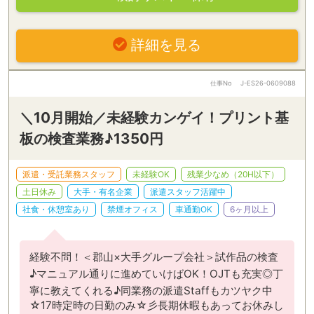
詳細を見る
仕事No
J-ES26-0609088
＼10月開始／未経験カンゲイ！プリント基
板の検査業務♪1350円
派遣・受託業務スタッフ
未経験OK
残業少なめ（20H以下）
土日休み
大手・有名企業
派遣スタッフ活躍中
社食・休憩室あり
禁煙オフィス
車通勤OK
6ヶ月以上
経験不問！＜郡山×大手グループ会社＞試作品の検査
♪マニュアル通りに進めていけばOK！OJTも充実◎丁
寧に教えてくれる♪同業務の派遣Staffもカツヤク中
☆17時定時の日勤のみ☆彡長期休暇もあってお休みし