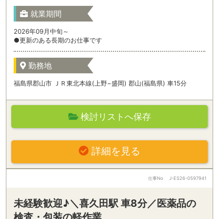
就業期間
2026年09月中旬～
●更新のある長期のお仕事です
勤務地
福島県郡山市 ＪＲ東北本線(上野−盛岡) 郡山(福島県) 車15分
検討リストへ保存
詳細を見る
仕事No
J-ES26-0597941
未経験歓迎♪＼喜久田駅 車8分／医薬品の
検査・包装の軽作業