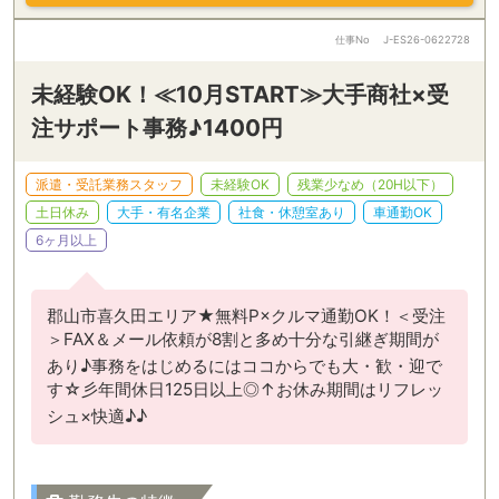
仕事No
J-ES26-0622728
未経験OK！≪10月START≫大手商社×受
注サポート事務♪1400円
派遣・受託業務スタッフ
未経験OK
残業少なめ（20H以下）
土日休み
大手・有名企業
社食・休憩室あり
車通勤OK
6ヶ月以上
郡山市喜久田エリア★無料P×クルマ通勤OK！＜受注
＞FAX＆メール依頼が8割と多め十分な引継ぎ期間が
あり♪事務をはじめるにはココからでも大・歓・迎で
す☆彡年間休日125日以上◎↑お休み期間はリフレッ
シュ×快適♪♪