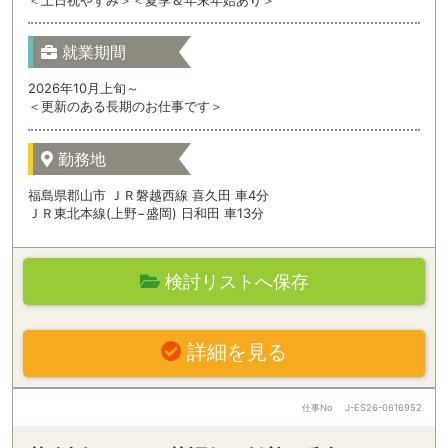
＜土日祝やすみ＞＜夏季＆年末年始あり＞
就業期間
2026年10月上旬～
＜更新のある長期のお仕事です＞
勤務地
福島県郡山市 ＪＲ磐越西線 喜久田 車4分
ＪＲ東北本線(上野−盛岡) 日和田 車13分
検討リストへ保存
詳細を見る
仕事No
J-ES26-0616952