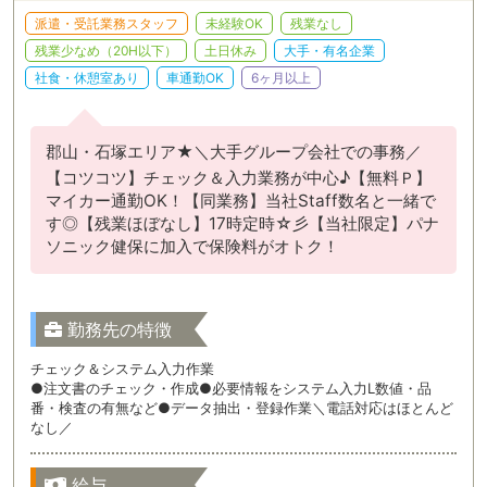
派遣・受託業務スタッフ
未経験OK
残業なし
残業少なめ（20H以下）
土日休み
大手・有名企業
社食・休憩室あり
車通勤OK
6ヶ月以上
郡山・石塚エリア★＼大手グループ会社での事務／
【コツコツ】チェック＆入力業務が中心♪【無料Ｐ】
マイカー通勤OK！【同業務】当社Staff数名と一緒で
す◎【残業ほぼなし】17時定時☆彡【当社限定】パナ
ソニック健保に加入で保険料がオトク！
勤務先の特徴
チェック＆システム入力作業
●注文書のチェック・作成●必要情報をシステム入力L数値・品
番・検査の有無など●データ抽出・登録作業＼電話対応はほとんど
なし／
給与