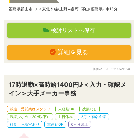
福島県郡山市 ＪＲ東北本線(上野−盛岡) 郡山(福島県) 車15分
検討リストへ保存
詳細を見る
仕事No
J-ES26-0629970
17時退勤×高時給1400円♪＜入力・確認メ
イン＞大手メーカー事務
派遣・受託業務スタッフ
未経験OK
残業なし
残業少なめ（20H以下）
土日休み
大手・有名企業
社食・休憩室あり
車通勤OK
6ヶ月以上