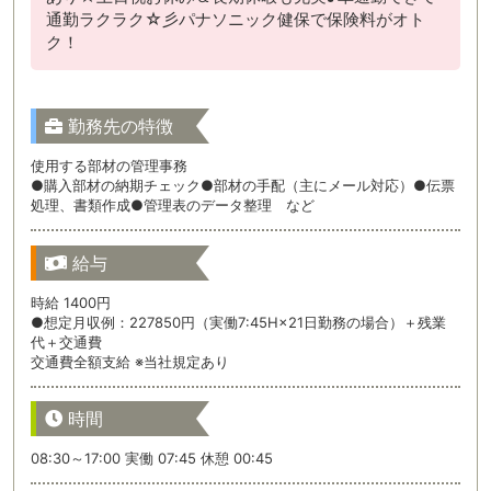
通勤ラクラク☆彡パナソニック健保で保険料がオト
ク！
勤務先の特徴
使用する部材の管理事務
●購入部材の納期チェック●部材の手配（主にメール対応）●伝票
処理、書類作成●管理表のデータ整理 など
給与
時給 1400円
●想定月収例：227850円（実働7:45H×21日勤務の場合）＋残業
代＋交通費
交通費全額支給 ※当社規定あり
時間
08:30～17:00 実働 07:45 休憩 00:45