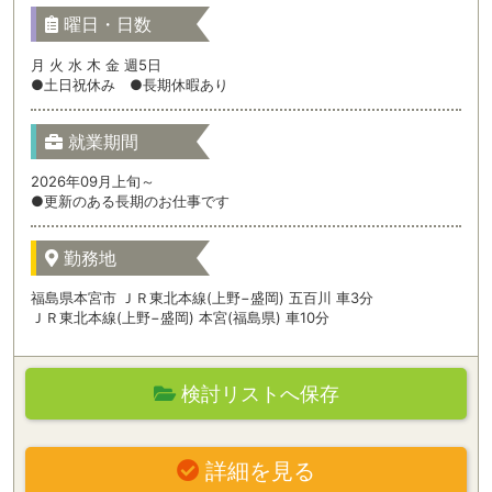
曜日・日数
月 火 水 木 金 週5日
●土日祝休み ●長期休暇あり
就業期間
2026年09月上旬～
●更新のある長期のお仕事です
勤務地
福島県本宮市 ＪＲ東北本線(上野−盛岡) 五百川 車3分
ＪＲ東北本線(上野−盛岡) 本宮(福島県) 車10分
検討リストへ保存
詳細を見る