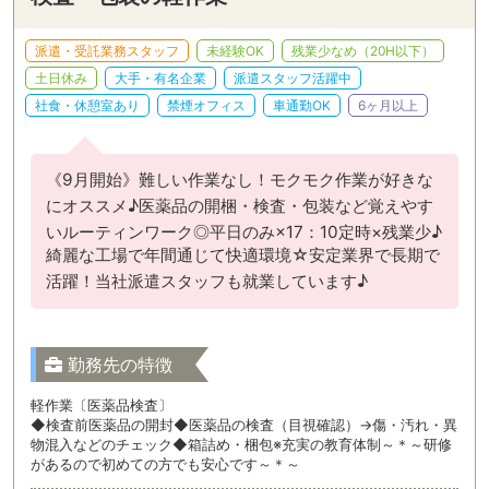
派遣・受託業務スタッフ
未経験OK
残業少なめ（20H以下）
土日休み
大手・有名企業
派遣スタッフ活躍中
社食・休憩室あり
禁煙オフィス
車通勤OK
6ヶ月以上
《9月開始》難しい作業なし！モクモク作業が好きな
にオススメ♪医薬品の開梱・検査・包装など覚えやす
いルーティンワーク◎平日のみ×17：10定時×残業少♪
綺麗な工場で年間通じて快適環境☆安定業界で長期で
活躍！当社派遣スタッフも就業しています♪
勤務先の特徴
軽作業〔医薬品検査〕
◆検査前医薬品の開封◆医薬品の検査（目視確認）→傷・汚れ・異
物混入などのチェック◆箱詰め・梱包※充実の教育体制～＊～研修
があるので初めての方でも安心です～＊～