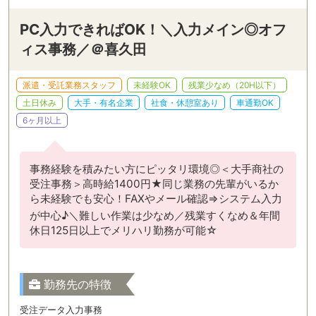
PC入力できればOK！＼入力メイン◎オフ
ィス事務／＠喜久田
派遣・受託業務スタッフ
未経験OK
残業少なめ（20H以下）
土日休み
大手・有名企業
社食・休憩室あり
車通勤OK
6ヶ月以上
事務経験を積みたい方にピッタリ環境◎＜大手商社の
受注事務＞高時給1400円★同じ業務の先輩がいるか
ら未経験でも安心！FAXやメール確認⇒システム入力
が中心♪＼難しい作業は少なめ／残業すくなめ＆年間
休日125日以上でメリハリ勤務が可能☆
勤務先の特徴
受注データ入力事務