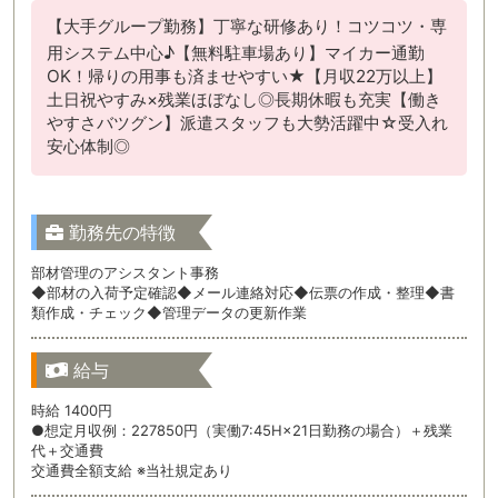
【大手グループ勤務】丁寧な研修あり！コツコツ・専
用システム中心♪【無料駐車場あり】マイカー通勤
OK！帰りの用事も済ませやすい★【月収22万以上】
土日祝やすみ×残業ほぼなし◎長期休暇も充実【働き
やすさバツグン】派遣スタッフも大勢活躍中☆受入れ
安心体制◎
勤務先の特徴
部材管理のアシスタント事務
◆部材の入荷予定確認◆メール連絡対応◆伝票の作成・整理◆書
類作成・チェック◆管理データの更新作業
給与
時給 1400円
●想定月収例：227850円（実働7:45H×21日勤務の場合）＋残業
代＋交通費
交通費全額支給 ※当社規定あり