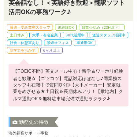
英会話なし！＜英語好き歓迎＞翻訳ソフト
活用OKの事務ワーク♪
派遣・受託業務スタッフ
未経験OK
残業少なめ（20H以下）
土日休み
大手・有名企業
30代活躍中
派遣スタッフ活躍中
社食・休憩室あり
禁煙オフィス
車通勤OK
語学力を活かす
6ヶ月以上
【TOEIC不問】英文メール中心！留学＆ワーホリ経験
者も歓迎☆【コツコツ】電話対応ほぼなし♪同業務ス
タッフも在籍中で質問OK◎【大手メーカー】安定就
業をめざせる★土日祝＆長期休みアリ！【敷地内】ク
ルマ通勤OK＆無料駐車場完備で通勤ラクラク♪
勤務先の特徴
海外顧客サポート事務