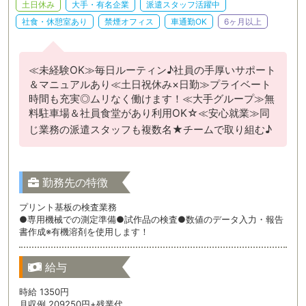
土日休み
大手・有名企業
派遣スタッフ活躍中
社食・休憩室あり
禁煙オフィス
車通勤OK
6ヶ月以上
≪未経験OK≫毎日ルーティン♪社員の手厚いサポート
＆マニュアルあり≪土日祝休み×日勤≫プライベート
時間も充実◎ムリなく働けます！≪大手グループ≫無
料駐車場＆社員食堂があり利用OK☆≪安心就業≫同
じ業務の派遣スタッフも複数名★チームで取り組む♪
勤務先の特徴
プリント基板の検査業務
●専用機械での測定準備●試作品の検査●数値のデータ入力・報告
書作成※有機溶剤を使用します！
給与
時給 1350円
月収例 209250円+残業代