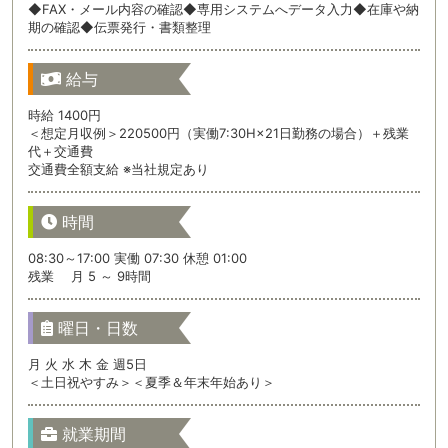
◆FAX・メール内容の確認◆専用システムへデータ入力◆在庫や納
期の確認◆伝票発行・書類整理
給与
時給 1400円
＜想定月収例＞220500円（実働7:30H×21日勤務の場合）＋残業
代＋交通費
交通費全額支給 ※当社規定あり
時間
08:30～17:00 実働 07:30 休憩 01:00
残業 月 5 ～ 9時間
曜日・日数
月 火 水 木 金 週5日
＜土日祝やすみ＞＜夏季＆年末年始あり＞
就業期間