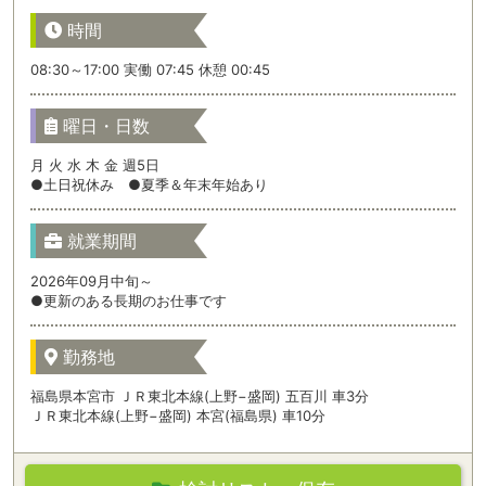
時間
08:30～17:00 実働 07:45 休憩 00:45
曜日・日数
月 火 水 木 金 週5日
●土日祝休み ●夏季＆年末年始あり
就業期間
2026年09月中旬～
●更新のある長期のお仕事です
勤務地
福島県本宮市 ＪＲ東北本線(上野−盛岡) 五百川 車3分
ＪＲ東北本線(上野−盛岡) 本宮(福島県) 車10分