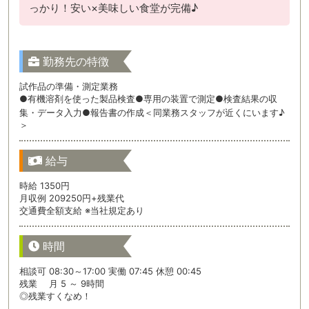
っかり！安い×美味しい食堂が完備♪
勤務先の特徴
試作品の準備・測定業務
●有機溶剤を使った製品検査●専用の装置で測定●検査結果の収
集・データ入力●報告書の作成＜同業務スタッフが近くにいます♪
＞
給与
時給 1350円
月収例 209250円+残業代
交通費全額支給 ※当社規定あり
時間
相談可 08:30～17:00 実働 07:45 休憩 00:45
残業 月 5 ～ 9時間
◎残業すくなめ！