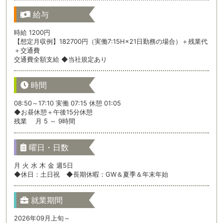
給与
時給 1200円
【想定月収例】182700円（実働7:15H×21日勤務の場合）＋残業代
＋交通費
交通費全額支給 ◆当社規定あり
時間
08:50～17:10 実働 07:15 休憩 01:05
◆お昼休憩＋午後15分休憩
残業 月 5 ～ 9時間
曜日・日数
月 火 水 木 金 週5日
◆休日：土日祝 ◆長期休暇：GW＆夏季＆年末年始
就業期間
2026年09月上旬～