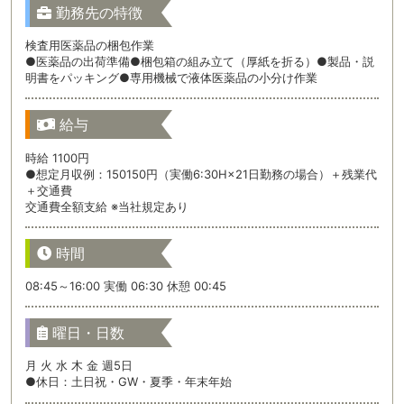
勤務先の特徴
検査用医薬品の梱包作業
●医薬品の出荷準備●梱包箱の組み立て（厚紙を折る）●製品・説
明書をパッキング●専用機械で液体医薬品の小分け作業
給与
時給 1100円
●想定月収例：150150円（実働6:30H×21日勤務の場合）＋残業代
＋交通費
交通費全額支給 ※当社規定あり
時間
08:45～16:00 実働 06:30 休憩 00:45
曜日・日数
月 火 水 木 金 週5日
●休日：土日祝・GW・夏季・年末年始