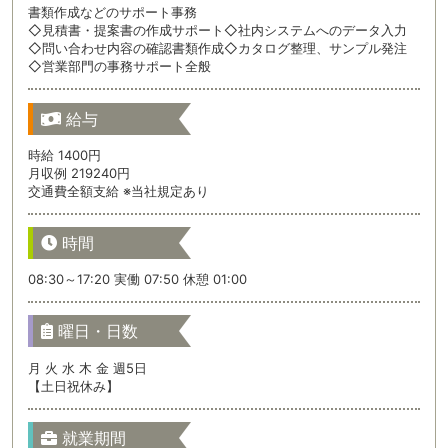
書類作成などのサポート事務
◇見積書・提案書の作成サポート◇社内システムへのデータ入力
◇問い合わせ内容の確認書類作成◇カタログ整理、サンプル発注
◇営業部門の事務サポート全般
給与
時給 1400円
月収例 219240円
交通費全額支給 ※当社規定あり
時間
08:30～17:20 実働 07:50 休憩 01:00
曜日・日数
月 火 水 木 金 週5日
【土日祝休み】
就業期間