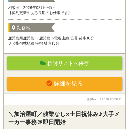
相談可 2026年08月中旬～
【契約更新のある長期のお仕事です】
勤務地
鹿児島県鹿児島市 鹿児島市電谷山線 笹貫 徒歩10分
ＪＲ指宿枕崎線 宇宿 徒歩15分
検討リストへ保存
詳細を見る
仕事No
J-ES26-0603815
＼加治屋町／残業なし×土日祝休み♪大手メ
ーカー事務＠即日開始