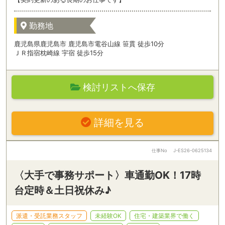
勤務地
鹿児島県鹿児島市 鹿児島市電谷山線 笹貫 徒歩10分
ＪＲ指宿枕崎線 宇宿 徒歩15分
検討リストへ保存
詳細を見る
仕事No
J-ES26-0625134
〈大手で事務サポート〉車通勤OK！17時
台定時＆土日祝休み♪
派遣・受託業務スタッフ
未経験OK
住宅・建築業界で働く