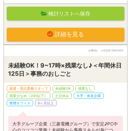
検討リストへ保存
詳細を見る
仕事No
J-ES26-0601454
未経験OK！9~17時×残業なし♪＜年間休日
125日＞事務のおしごと
派遣・受託業務スタッフ
未経験OK
残業なし
残業少なめ（20H以下）
土日休み
大手・有名企業
禁煙オフィス
6ヶ月以上
大手グループ企業（三菱電機グループ）で安定♪PC中
心のコツコツ業務！未経験から事務スキルが身につ