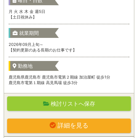
曜日・日数
月 火 水 木 金 週5日
【土日祝休み】
就業期間
2026年09月上旬～
【契約更新のある長期のお仕事です】
勤務地
鹿児島県鹿児島市 鹿児島市電第２期線 加治屋町 徒歩1分
鹿児島市電第１期線 高見馬場 徒歩3分
検討リストへ保存
詳細を見る