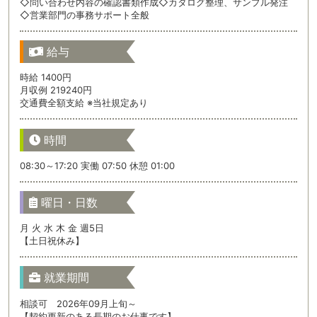
◇問い合わせ内容の確認書類作成◇カタログ整理、サンプル発注
◇営業部門の事務サポート全般
給与
時給 1400円
月収例 219240円
交通費全額支給 ※当社規定あり
時間
08:30～17:20 実働 07:50 休憩 01:00
曜日・日数
月 火 水 木 金 週5日
【土日祝休み】
就業期間
相談可 2026年09月上旬～
【契約更新のある長期のお仕事です】