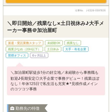
仕事No
J-ES26-0597829
＼即日開始／残業なし×土日祝休み♪大手メ
ーカー事務＠加治屋町
派遣・受託業務スタッフ
未経験OK
残業なし
残業少なめ（20H以下）
土日休み
大手・有名企業
禁煙オフィス
6ヶ月以上
＼加治屋町駅徒歩1分の好立地／未経験から事務職も
歓迎♪長期安定◎大手企業で事務デビュー！残業ほぼ
なし！年休125日で私生活も充実★*見積作成メイン
のコツコツ事務
勤務先の特徴