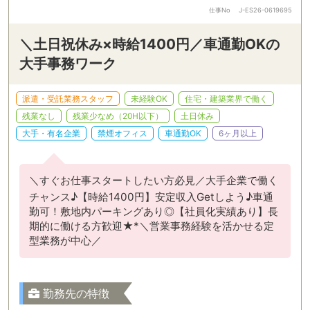
仕事No
J-ES26-0619695
＼土日祝休み×時給1400円／車通勤OKの
大手事務ワーク
派遣・受託業務スタッフ
未経験OK
住宅・建築業界で働く
残業なし
残業少なめ（20H以下）
土日休み
大手・有名企業
禁煙オフィス
車通勤OK
6ヶ月以上
＼すぐお仕事スタートしたい方必見／大手企業で働く
チャンス♪【時給1400円】安定収入Getしよう♪車通
勤可！敷地内パーキングあり◎【社員化実績あり】長
期的に働ける方歓迎★*＼営業事務経験を活かせる定
型業務が中心／
勤務先の特徴