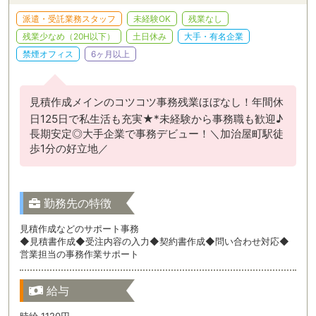
派遣・受託業務スタッフ
未経験OK
残業なし
残業少なめ（20H以下）
土日休み
大手・有名企業
禁煙オフィス
6ヶ月以上
見積作成メインのコツコツ事務残業ほぼなし！年間休
日125日で私生活も充実★*未経験から事務職も歓迎♪
長期安定◎大手企業で事務デビュー！＼加治屋町駅徒
歩1分の好立地／
勤務先の特徴
見積作成などのサポート事務
◆見積書作成◆受注内容の入力◆契約書作成◆問い合わせ対応◆
営業担当の事務作業サポート
給与