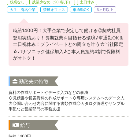
残業なし
残業少なめ（20H以下）
土日休み
大手・有名企業
禁煙オフィス
車通勤OK
6ヶ月以上
時給1400円！大手企業で安定して働ける◎契約社員
登用実績あり！長期就業を目指せる環境♪車通勤OK＆
土日祝休み！プライベートとの両立も叶う☆当社限定
☆パナソニック健保加入♪ご本人負担約4割で保険料
がオトク！
勤務先の特徴
資料の作成サポートやデータ入力などの事務
◇見積書や提案資料の作成サポート◇専用システムへのデータ入
力◇問い合わせ内容に関する書類作成◇カタログ管理やサンプル
手配など営業部門の事務支援
給与
時給 1400円