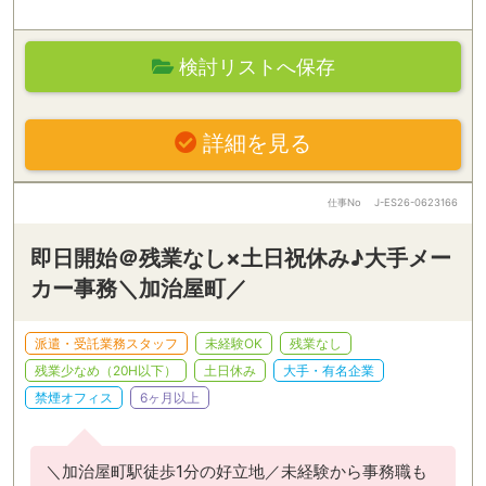
検討リストへ保存
詳細を見る
仕事No
J-ES26-0623166
即日開始＠残業なし×土日祝休み♪大手メー
カー事務＼加治屋町／
派遣・受託業務スタッフ
未経験OK
残業なし
残業少なめ（20H以下）
土日休み
大手・有名企業
禁煙オフィス
6ヶ月以上
＼加治屋町駅徒歩1分の好立地／未経験から事務職も