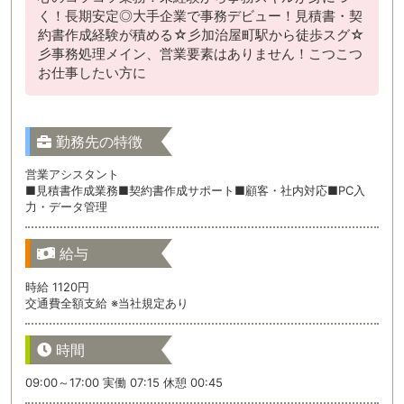
く！長期安定◎大手企業で事務デビュー！見積書・契
約書作成経験が積める☆彡加治屋町駅から徒歩スグ☆
彡事務処理メイン、営業要素はありません！こつこつ
お仕事したい方に
勤務先の特徴
営業アシスタント
■見積書作成業務■契約書作成サポート■顧客・社内対応■PC入
力・データ管理
給与
時給 1120円
交通費全額支給 ※当社規定あり
時間
09:00～17:00 実働 07:15 休憩 00:45