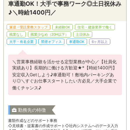
車通勤OK！大手で事務ワーク◎土日祝休み
♪＼時給1400円／
派遣・受託業務スタッフ
未経験OK
住宅・建築業界で働く
残業なし
残業少なめ（20H以下）
土日休み
大手・有名企業
禁煙オフィス
車通勤OK
6ヶ月以上
＼営業事務経験を活かせる定型業務が中心／【社員化
実績あり】長期的に働ける方歓迎★*【時給1400円】
安定収入Getしよう♪車通勤可！敷地内パーキングあ
り◎＼すぐお仕事スタートしたい方必見／大手企業で
働くチャンス♪
勤務先の特徴
書類作成などのサポート事務
◇見積書・提案書の作成サポート◇社内システムへのデータ入力