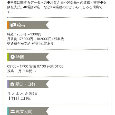
●事故に関するデータ入力●お客さまや関係先への連絡・交渉●保
険金支払い●電話対応 など※同業務の方がいらっしゃる環境で
す！
給与
時給 1250円 ～1300円
月収例 175000円～182000円+残業代
交通費全額支給 ※当社規定あり
時間
09:00～17:00 実働 07:00 休憩 01:00
残業 月 9 時間 ～
曜日・日数
月 火 水 木 金 週5日
【休日】土日祝
就業期間