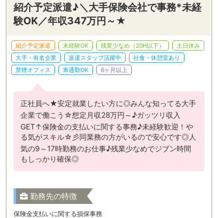
紹介予定派遣♪＼大手保険会社で事務*未経
験OK／年収347万円～★
紹介予定派遣
未経験OK
残業少なめ（20H以下）
土日休み
大手・有名企業
派遣スタッフ活躍中
社食・休憩室あり
禁煙オフィス
車通勤OK
6ヶ月以上
正社員へ★安定就業したい方に◎みんな知ってる大手
企業で働こう☆想定月収28万円～♪ガッツリ収入
GET↑保険金の支払いに関する事務♪未経験歓迎！や
る気がスキル☆彡同業務の方がいるので安心です◎人
気の9～17時勤務のお仕事♪残業少なめでジブン時間
もしっかり確保◎
勤務先の特徴
保険金支払いに関する損保事務