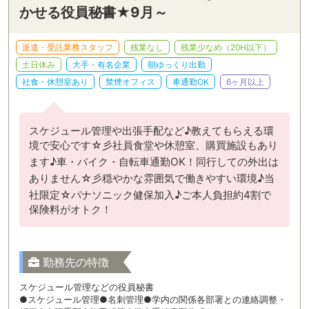
かせる役員秘書★9月～
派遣・受託業務スタッフ
残業なし
残業少なめ（20H以下）
土日休み
大手・有名企業
朝ゆっくり出勤
社食・休憩室あり
禁煙オフィス
車通勤OK
6ヶ月以上
スケジュール管理や出張手配など♪教えてもらえる環
境で安心です☆彡社員食堂や休憩室、購買施設もあり
ます♪車・バイク・自転車通勤OK！同行しての外出は
ありません☆彡穏やかな雰囲気で働きやすい環境♪当
社限定☆パナソニック健保加入♪ご本人負担約4割で
保険料がオトク！
勤務先の特徴
スケジュール管理などの役員秘書
●スケジュール管理●名刺管理●学内の関係各部署との連絡調整・