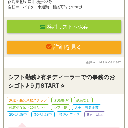
南海泉北線 深井 徒歩23分
自転車・バイク・車通勤 相談可能です☆彡
検討リストへ保存
詳細を見る
仕事No
J-ES26-0633567
シフト勤務♪有名ディーラーでの事務のお
シゴト♪９月START☆
派遣・受託業務スタッフ
未経験OK
残業なし
残業少なめ（20H以下）
シフト制
大手・有名企業
20代活躍中
30代活躍中
禁煙オフィス
6ヶ月以上