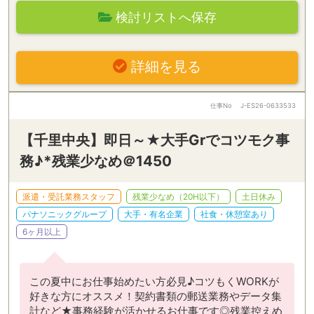
検討リストへ保存
詳細を見る
仕事No
J-ES26-0633533
【千里中央】即日～★大手Grでコツモク事
務♪*残業少なめ＠1450
派遣・受託業務スタッフ
残業少なめ（20H以下）
土日休み
パナソニックグループ
大手・有名企業
社食・休憩室あり
6ヶ月以上
この夏中にお仕事始めたい方必見♪コツもくWORKが
好きな方にオススメ！契約書類の郵送業務やデータ集
計など★事務経験が活かせるお仕事です◎残業控えめ