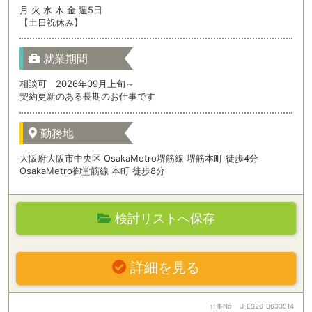
月 火 水 木 金 週5日
【土日祝休み】
就業期間
相談可 2026年09月上旬～
契約更新のある長期のお仕事です
勤務地
大阪府大阪市中央区 OsakaMetro堺筋線 堺筋本町 徒歩4分
OsakaMetro御堂筋線 本町 徒歩8分
検討リストへ保存
詳細を見る
仕事No
J-ES26-0633514