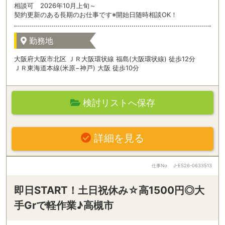
相談可 2026年10月上旬～
契約更新のある長期のお仕事です※開始日随時相談OK！
勤務地
大阪府大阪市北区 ＪＲ大阪環状線 福島(大阪環状線) 徒歩12分
ＪＲ東海道本線(米原−神戸) 大阪 徒歩10分
検討リストへ保存
詳細を見る
仕事No
J-ES26-0633513
即日START！土日祝休み☆高1500円◎大
手Grで軽作業♪高槻市