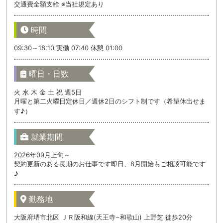
交通費全額支給 ※当社規定あり
時間
09:30～18:10 実働 07:40 休憩 01:00
曜日・日数
火 水 木 金 土 祝 週5日
月曜と第二火曜日定休日／週休2日のシフト制です（希望休出せま
す♪）
就業期間
2026年09月上旬～
契約更新のある長期のお仕事です即日、8月開始もご相談可能です
♪
勤務地
大阪府堺市北区 ＪＲ阪和線(天王寺−和歌山) 上野芝 徒歩20分