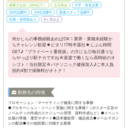
残業少なめ（20H以下）
土日休み
大手・有名企業
20代活躍中
30代活躍中
派遣スタッフ活躍中
社食・休憩室あり
6ヶ月以上
何かしらの事務経験あればOK！業界・業種未経験か
らチャレンジ歓迎★ピタリ17時半退社★じぶん時間
GET♪『プライベート重視派』の方にも◎毎日通うな
らやっぱり駅チカですね☆派遣で働くなら高時給のオ
シゴト！当社限定☆パナソニック健保加入♪ご本人負
担約4割で保険料がオトク！
勤務先の特徴
プロモーション・マーケティング施策に関する事務
●プロモーション・イベント実施に関する事務└（ポスター広告や
ノベルティの作成のスケジュール管理、資料作成など）●イベント
出展の準備・運営サポート●請求書処理・備品発注●メールマガジ
ンの配信●その他部署に付随する業務