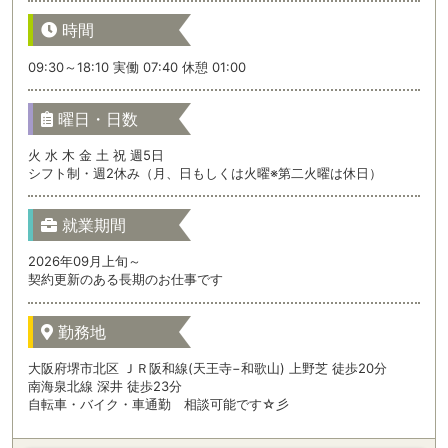
時間
09:30～18:10 実働 07:40 休憩 01:00
曜日・日数
火 水 木 金 土 祝 週5日
シフト制・週2休み（月、日もしくは火曜※第二火曜は休日）
就業期間
2026年09月上旬～
契約更新のある長期のお仕事です
勤務地
大阪府堺市北区 ＪＲ阪和線(天王寺−和歌山) 上野芝 徒歩20分
南海泉北線 深井 徒歩23分
自転車・バイク・車通勤 相談可能です☆彡