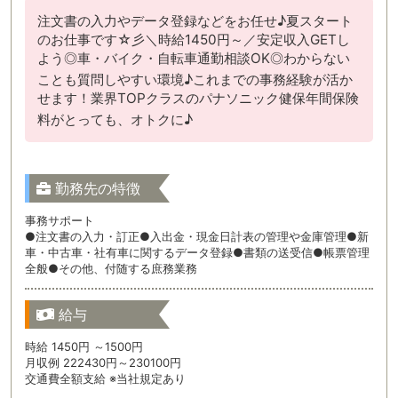
注文書の入力やデータ登録などをお任せ♪夏スタート
のお仕事です☆彡＼時給1450円～／安定収入GETし
よう◎車・バイク・自転車通勤相談OK◎わからない
ことも質問しやすい環境♪これまでの事務経験が活か
せます！業界TOPクラスのパナソニック健保年間保険
料がとっても、オトクに♪
勤務先の特徴
事務サポート
●注文書の入力・訂正●入出金・現金日計表の管理や金庫管理●新
車・中古車・社有車に関するデータ登録●書類の送受信●帳票管理
全般●その他、付随する庶務業務
給与
時給 1450円 ～1500円
月収例 222430円～230100円
交通費全額支給 ※当社規定あり