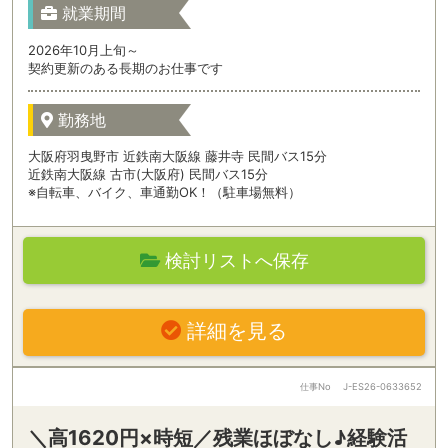
就業期間
2026年10月上旬～
契約更新のある長期のお仕事です
勤務地
大阪府羽曳野市 近鉄南大阪線 藤井寺 民間バス15分
近鉄南大阪線 古市(大阪府) 民間バス15分
※自転車、バイク、車通勤OK！（駐車場無料）
検討リストへ保存
詳細を見る
仕事No
J-ES26-0633652
＼高1620円×時短／残業ほぼなし♪経験活