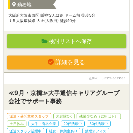
勤務地
大阪府大阪市西区 阪神なんば線 ドーム前 徒歩5分
ＪＲ大阪環状線 大正(大阪府) 徒歩10分
検討リストへ保存
詳細を見る
仕事No
J-ES26-0633585
≪9月・京橋≫大手通信キャリアグループ
会社でサポート事務
派遣・受託業務スタッフ
未経験OK
残業少なめ（20H以下）
土日休み
大手・有名企業
20代活躍中
30代活躍中
派遣スタッフ活躍中
社食・休憩室あり
禁煙オフィス