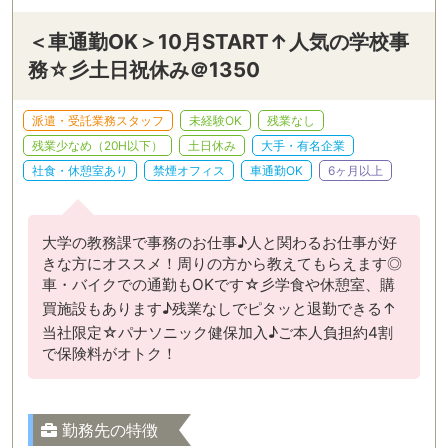
＜車通勤OK＞10月START↑人気の学校事
務☆彡土日祝休み＠1350
派遣・受託業務スタッフ
未経験OK
残業なし
残業少なめ（20H以下）
土日休み
大手・有名企業
社食・休憩室あり
禁煙オフィス
車通勤OK
6ヶ月以上
大学の教務課で事務のお仕事♪人と関わるお仕事が好
きな方にオススメ！周りの方から教えてもらえます◎
車・バイクでの通勤もOKです☆彡学食や休憩室、購
買施設もあります♪残業なしでピタッと退勤できる↑
当社限定☆パナソニック健保加入♪ご本人負担約4割
で保険料がオトク！
勤務先の特徴