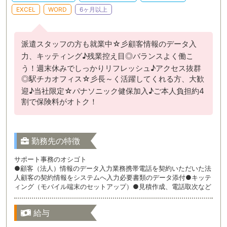
EXCEL
WORD
6ヶ月以上
派遣スタッフの方も就業中☆彡顧客情報のデータ入
力、キッティング♪残業控え目◎バランスよく働こ
う！週末休みでしっかりリフレッシュ♪アクセス抜群
◎駅チカオフィス☆彡長～く活躍してくれる方、大歓
迎♪当社限定☆パナソニック健保加入♪ご本人負担約4
割で保険料がオトク！
勤務先の特徴
サポート事務のオシゴト
●顧客（法人）情報のデータ入力業務携帯電話を契約いただいた法
人顧客の契約情報をシステムへ入力必要書類のデータ添付●キッテ
ィング（モバイル端末のセットアップ）●見積作成、電話取次など
給与