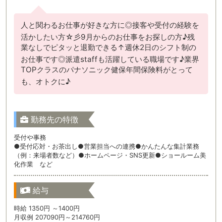
人と関わるお仕事が好きな方に◎接客や受付の経験を
活かしたい方☆彡9月からのお仕事をお探しの方♪残
業なしでピタッと退勤できる↑週休2日のシフト制の
お仕事です◎派遣staffも活躍している職場です♪業界
TOPクラスのパナソニック健保年間保険料がとって
も、オトクに♪
勤務先の特徴
受付や事務
●受付応対・お茶出し●営業担当への連携●かんたんな集計業務
（例：来場者数など）●ホームページ・SNS更新●ショールーム美
化作業 など
給与
時給 1350円 ～1400円
月収例 207090円～214760円