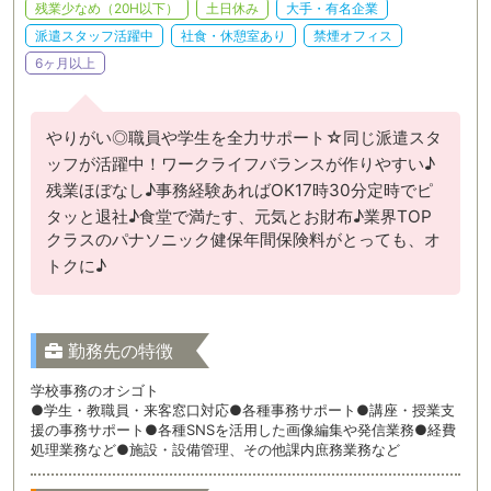
残業少なめ（20H以下）
土日休み
大手・有名企業
派遣スタッフ活躍中
社食・休憩室あり
禁煙オフィス
6ヶ月以上
やりがい◎職員や学生を全力サポート☆同じ派遣スタ
ッフが活躍中！ワークライフバランスが作りやすい♪
残業ほぼなし♪事務経験あればOK17時30分定時でピ
タッと退社♪食堂で満たす、元気とお財布♪業界TOP
クラスのパナソニック健保年間保険料がとっても、オ
トクに♪
勤務先の特徴
学校事務のオシゴト
●学生・教職員・来客窓口対応●各種事務サポート●講座・授業支
援の事務サポート●各種SNSを活用した画像編集や発信業務●経費
処理業務など●施設・設備管理、その他課内庶務業務など