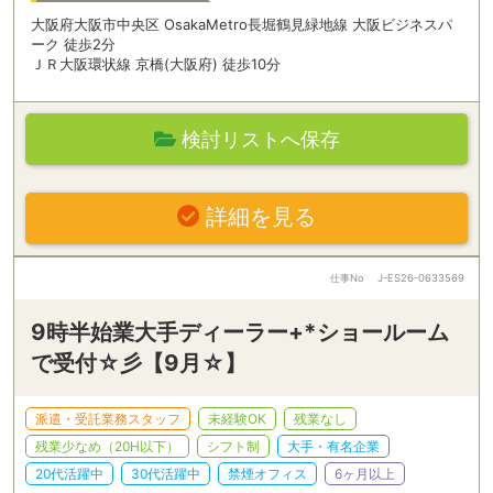
大阪府大阪市中央区 OsakaMetro長堀鶴見緑地線 大阪ビジネスパ
ーク 徒歩2分
ＪＲ大阪環状線 京橋(大阪府) 徒歩10分
検討リストへ保存
詳細を見る
仕事No
J-ES26-0633569
9時半始業大手ディーラー+*ショールーム
で受付☆彡【9月☆】
派遣・受託業務スタッフ
未経験OK
残業なし
残業少なめ（20H以下）
シフト制
大手・有名企業
20代活躍中
30代活躍中
禁煙オフィス
6ヶ月以上