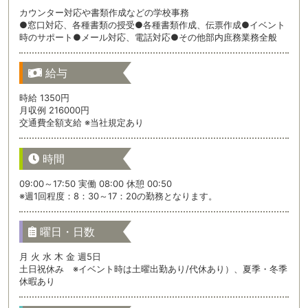
カウンター対応や書類作成などの学校事務
●窓口対応、各種書類の授受●各種書類作成、伝票作成●イベント
時のサポート●メール対応、電話対応●その他部内庶務業務全般
給与
時給 1350円
月収例 216000円
交通費全額支給 ※当社規定あり
時間
09:00～17:50 実働 08:00 休憩 00:50
※週1回程度：8：30～17：20の勤務となります。
曜日・日数
月 火 水 木 金 週5日
土日祝休み ※イベント時は土曜出勤あり/代休あり）、夏季・冬季
休暇あり