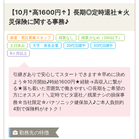
【10月*高1600円↑】長期◎定時退社★火
災保険に関する事務♪
派遣・受託業務スタッフ
残業なし
残業少なめ（20H以下）
土日休み
大手・有名企業
20代活躍中
30代活躍中
6ヶ月以上
引継ぎありで安心してスタートできます☆早めに決め
よう☆10月開始♪時給1600円★経験→高収入に繋が
る★落ち着いた雰囲気で働きやすい◎長期をご希望の
方にオススメ！＼定時でピタ退社／残業ナシの損保事
務☆当社限定☆パナソニック健保加入♪ご本人負担約
4割で保険料がオトク！
勤務先の特徴