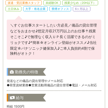
派遣・受託業務スタッフ
未経験OK
残業少なめ（20H以下）
土日休み
大手・有名企業
禁煙オフィス
6ヶ月以上
＼すぐお仕事スタートしたい方必見／備品の貸出管理
などをおまかせ♪想定月収21万円以上のお仕事↑残業
そこそこ♪で無理なく収入ＵＰ長く活躍できるのがミ
リョクです♪*簡単☆オンライン登録がオススメ♪当社
限定☆パナソニック健保加入♪ご本人負担約4割で保
険料がオトク！
勤務先の特徴
発送などの備品の貸出管理やメール対応
●荷受資材業務●営業活動用備品の貸出管理●電話・メール対応
給与
時給 1500円