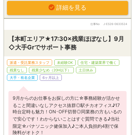
詳細を見る
仕事No
J-ES26-0633524
【本町エリア★17:30×残業ほぼなし】9月
◇大手Grでサポート事務
派遣・受託業務スタッフ
未経験OK
住宅・建築業界で働く
残業なし
残業少なめ（20H以下）
土日休み
大手・有名企業
6ヶ月以上
9月からのお仕事をお探しの方に☆事務経験が活かせ
ること間違いなしアクセス抜群◎駅チカオフィス♪17
時台定時も魅力！ON･OFF切替◎同業務の方もいるの
で安心です！わからないことはすぐ質問できる♪当社
限定☆パナソニック健保加入♪ご本人負担約4割で保
険料がオトク！