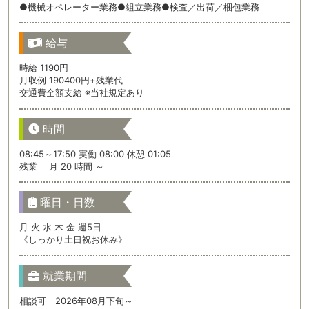
●機械オペレーター業務●組立業務●検査／出荷／梱包業務
給与
時給 1190円
月収例 190400円+残業代
交通費全額支給 ※当社規定あり
時間
08:45～17:50 実働 08:00 休憩 01:05
残業 月 20 時間 ～
曜日・日数
月 火 水 木 金 週5日
《しっかり土日祝お休み》
就業期間
相談可 2026年08月下旬～