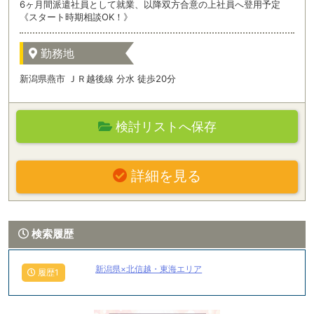
6ヶ月間派遣社員として就業、以降双方合意の上社員へ登用予定
《スタート時期相談OK！》
勤務地
新潟県燕市 ＪＲ越後線 分水 徒歩20分
検討リストへ保存
詳細を見る
検索履歴
新潟県×北信越・東海エリア
履歴1