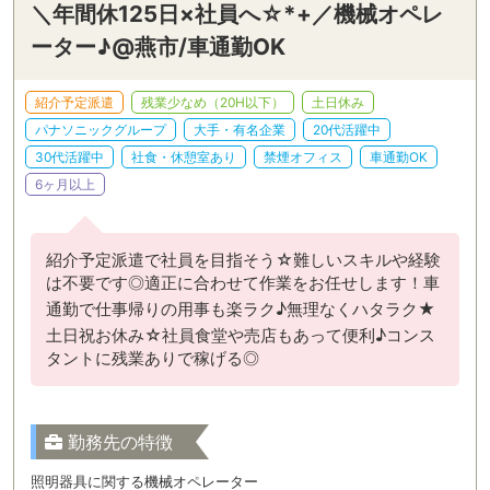
＼年間休125日×社員へ☆*+／機械オペレ
ーター♪@燕市/車通勤OK
紹介予定派遣
残業少なめ（20H以下）
土日休み
パナソニックグループ
大手・有名企業
20代活躍中
30代活躍中
社食・休憩室あり
禁煙オフィス
車通勤OK
6ヶ月以上
紹介予定派遣で社員を目指そう☆難しいスキルや経験
は不要です◎適正に合わせて作業をお任せします！車
通勤で仕事帰りの用事も楽ラク♪無理なくハタラク★
土日祝お休み☆社員食堂や売店もあって便利♪コンス
タントに残業ありで稼げる◎
勤務先の特徴
照明器具に関する機械オペレーター