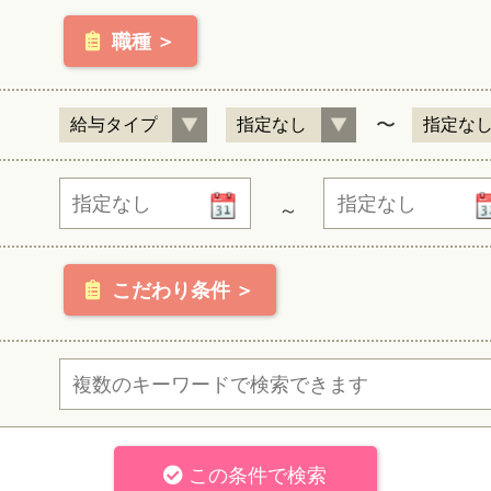
職種 ＞
〜
～
こだわり条件 ＞
この条件で検索