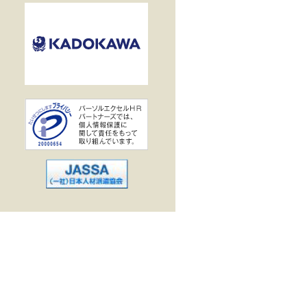
業界で働く
企業
駅
出勤
作・データ入力
ス