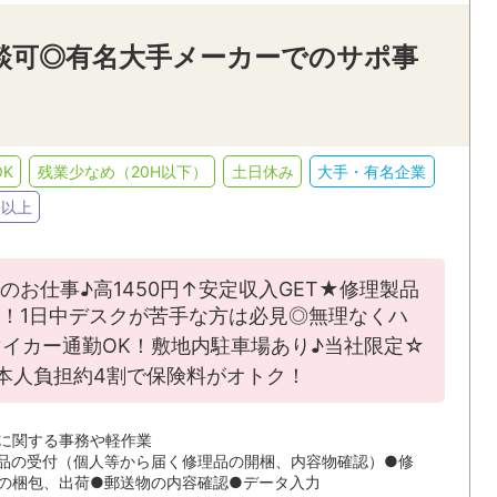
相談可◎有名大手メーカーでのサポ事
K
残業少なめ（20H以下）
土日休み
大手・有名企業
月以上
お仕事♪高1450円↑安定収入GET★修理製品
！1日中デスクが苦手な方は必見◎無理なくハ
イカー通勤OK！敷地内駐車場あり♪当社限定☆
本人負担約4割で保険料がオトク！
に関する事務や軽作業
品の受付（個人等から届く修理品の開梱、内容物確認）●修
の梱包、出荷●郵送物の内容確認●データ入力