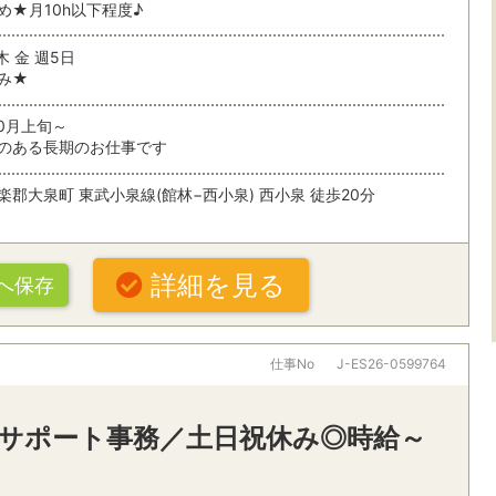
め★月10h以下程度♪
未経験OK
住宅・建築
条件を追加する
木 金 週5日
残業なし
残業少なめ
み★
複数人募集
土日休み
10月上旬～
のある長期のお仕事です
扶養内で働く
シフト制
索
在宅勤務
楽郡大泉町 東武小泉線(館林−西小泉) 西小泉 徒歩20分
ぶ
詳細を見る
へ保存
パナソニックグループ
大手・有名
20代活躍中
30代活躍中
オフィスワークすべて
・駅・路線から探す
仕事No
J-ES26-0599764
派遣スタッフ活躍中
朝ゆっくり
一般事務・その他オフィスワーク
パソコン操
ング
社食・休憩室あり
禁煙オフィ
！サポート事務／土日祝休み◎時給～
営業事務
秘書
名
条件を追加する
車通勤OK
受付・レセプショニスト
経理・財務