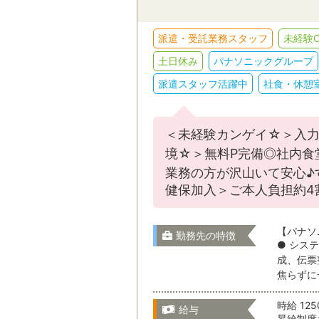
販売・接客
派遣・受託業務スタッフ
未経験O
IT・クリエイテ
スキルを活かす
土日休み
パナソニックグループ
駅名から検
その他
派遣スタッフ活躍中
社食・休憩
選択をすべてクリア
茨城県
＜未経験カンゲイ☆＞入力
境☆＞無料P完備◎社内食
業務の方が沢山いて安心♪
健保加入＞ご本人負担約4
栃木県
就業形態
【パナソ
勤務先の特徴
● シス
群馬県
成、伝票
就業期間
焦らずに
時給 125
埼玉県
給与
昇給制度あ