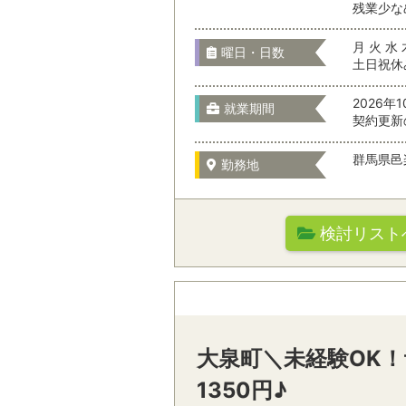
残業少な
お仕事の特徴
月 火 水 
曜日・日数
土日祝休
2026年
就業期間
契約更新
駅名から検
群馬県邑
勤務地
職種を選
検討リスト
勤務先の特徴
オフィスワーク
通勤時間
テレマーケティ
大泉町＼未経験OK
駅名から検索/駅
営業・サービス
1350円♪