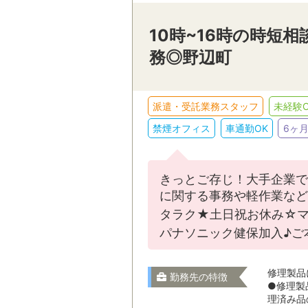
10時~16時の時短
務◎野辺町
派遣・受託業務スタッフ
未経験O
禁煙オフィス
車通勤OK
6ヶ
きっとご存じ！大手企業での
に関する事務や軽作業など
タラク★土日祝お休み☆マ
パナソニック健保加入♪ご
修理製品
勤務先の特徴
●修理製
理済み品