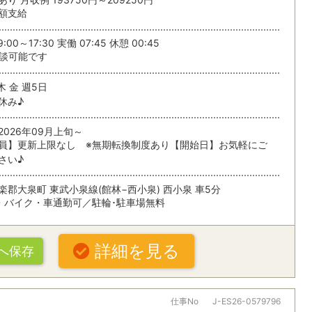
額支給
する
条
:00～17:30 実働 07:45 休憩 00:45
談可能です
木 金 週5日
休み♪
2026年09月上旬～
員】更新上限なし ※無期転換制度あり【開始日】お気軽にご
さい♪
楽郡大泉町 東武小泉線(館林−西小泉) 西小泉 車5分
・バイク・車通勤可／駐輪･駐車場無料
詳細を見る
へ保存
仕事No
J-ES26-0579796