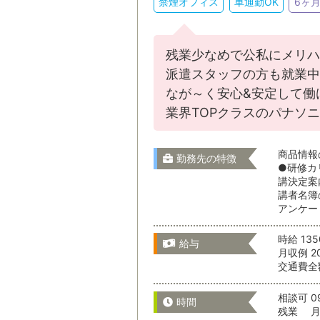
禁煙オフィス
車通勤OK
6ヶ
残業少なめで公私にメリハ
派遣スタッフの方も就業中
通勤時間
なが～く安心&安定して働
業界TOPクラスのパナソ
商品情報
通勤時間か
勤務先の特徴
●研修カ
講決定案
講者名簿
アンケー
時給 135
給与
月収例 2
こだわりの
交通費全
相談可 09
時間
残業 月 