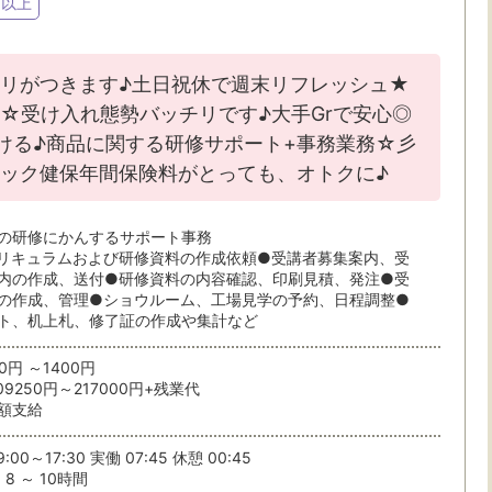
月以上
リがつきます♪土日祝休で週末リフレッシュ★
☆受け入れ態勢バッチリです♪大手Grで安心◎
・駅・路線から探す
ける♪商品に関する研修サポート+事務業務☆彡
ニック健保年間保険料がとっても、オトクに♪
の研修にかんするサポート事務
ら検索
リキュラムおよび研修資料の作成依頼●受講者募集案内、受
内の作成、送付●研修資料の内容確認、印刷見積、発注●受
の作成、管理●ショウルーム、工場見学の予約、日程調整●
ト、机上札、修了証の作成や集計など
0円 ～1400円
09250円～217000円+残業代
条件を選ぶ
額支給
駅から
:00～17:30 実働 07:45 休憩 00:45
8 ～ 10時間