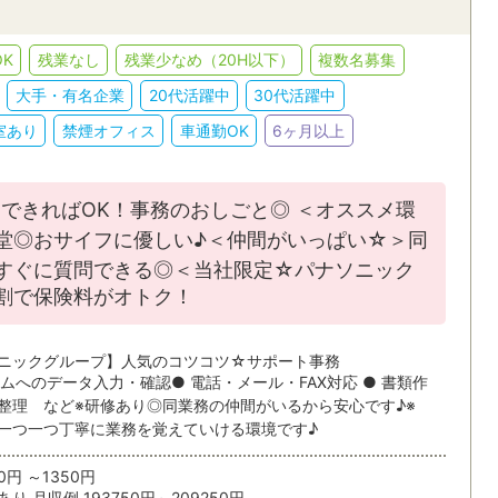
人事・総務
英文事務
JR
私鉄・そ
K
残業なし
残業少なめ（20H以下）
複数名募集
貿易事務・海外営業事務
翻訳・通訳
ィブ
語学力を活かす
EXCEL
大手・有名企業
20代活躍中
30代活躍中
索/都道府県
金融・証券・保険事務
学校事務
室あり
禁煙オフィス
車通勤OK
6ヶ月以上
ACCESS
WORD
条件を追加する
POWERPOINT
CAD
する
できればOK！事務のおしごと◎ ＜オススメ環
条
堂◎おサイフに優しい♪＜仲間がいっぱい☆＞同
すぐに質問できる◎＜当社限定☆パナソニック
割で保険料がオトク！
派遣・受託業務スタッフ
紹介予定派
ニックグループ】人気のコツコツ☆サポート事務
テムへのデータ入力・確認● 電話・メール・FAX対応 ● 書類作
整理 など※研修あり◎同業務の仲間がいるから安心です♪※
6ヵ月以上
3～6ヶ月
一つ一つ丁寧に業務を覚えていける環境です♪
1～3ヵ月
1ヵ月未満
0円 ～1350円
り 月収例 193750円～209250円