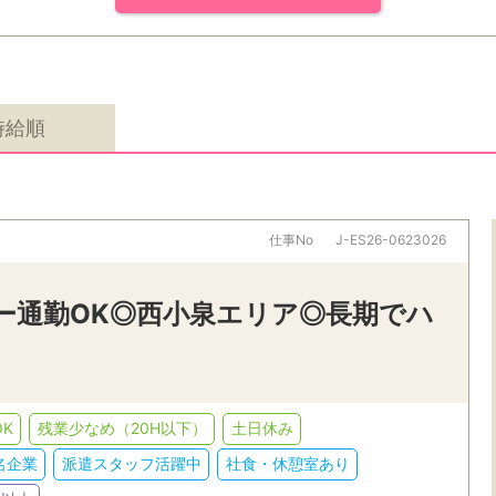
時給順
仕事No
J-ES26-0623026
カー通勤OK◎西小泉エリア◎長期でハ
K
残業少なめ（20H以下）
土日休み
名企業
派遣スタッフ活躍中
社食・休憩室あり