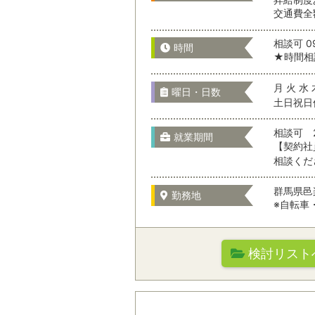
交通費全
選択をすべてクリア
相談可 09
時間
千葉県
★時間相
月 火 水 
曜日・日数
土日祝日
東京都
相談可 
就業期間
【契約社
相談くだ
神奈川県
群馬県邑
勤務地
※自転車
山梨県
検討リスト