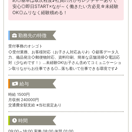
め◎基本は取次程度♪社員の方からレクチャーありで
安心◎即日START×なが～く働きたい方必見☆未経験
OK◎ムリなく経験積める！
勤務先の特徴
受付事務のオシゴト
◇受付業務、お客様対応（お子さん対応あり♪）◇顧客データ入
力、備品発注◇郵便物対応、資料印刷、簡単な店舗清掃◇電話応
対（少なめです！）…未経験OK!お子さん含めてコミュニケーショ
ン取りながらお仕事できる◎…落ち着いて仕事できる環境です♪
給与
時給 1500円
月収例 240000円
交通費全額支給 ※当社規定あり
時間
09:00～18:00 実働 08:00 休憩 01:00