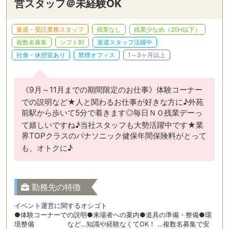
営スタッフ＠未経験OK
派遣・受託業務スタッフ
残業なし
残業少なめ（20H以下）
複数名募集
シフト制
派遣スタッフ活躍中
社食・休憩室あり
禁煙オフィス
1～3ヶ月以上
《9月～11月までの期間限定のお仕事》体験コーナー
での説明など★人と関わるお仕事が好きな方に♪外苑
前駅から歩いて5分で着きます◎毎日ＮＯ残業デーっ
て嬉しいですね♪当社スタッフも大勢活躍中です★業
界TOPクラスのパナソニック健保年間保険料がとって
も、オトクに♪
勤務先の特徴
イベント運営に関するオシゴト
●体験コーナーでの説明●来場者への案内●道具の準備・整備●環
境整備 など…知識や経験なくてOK！ …複数名募集で安