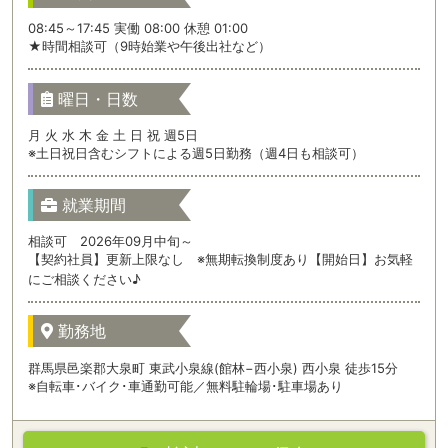
08:45～17:45 実働 08:00 休憩 01:00
★時間相談可（9時始業や午後出社など）
曜日・日数
月 火 水 木 金 土 日 祝 週5日
※土日祝日含むシフトによる週5日勤務（週4日も相談可）
就業期間
相談可 2026年09月中旬～
【契約社員】更新上限なし ※無期転換制度あり【開始日】お気軽
にご相談ください♪
勤務地
群馬県邑楽郡大泉町 東武小泉線(館林−西小泉) 西小泉 徒歩15分
※自転車･バイク･車通勤可能／無料駐輪場･駐車場あり