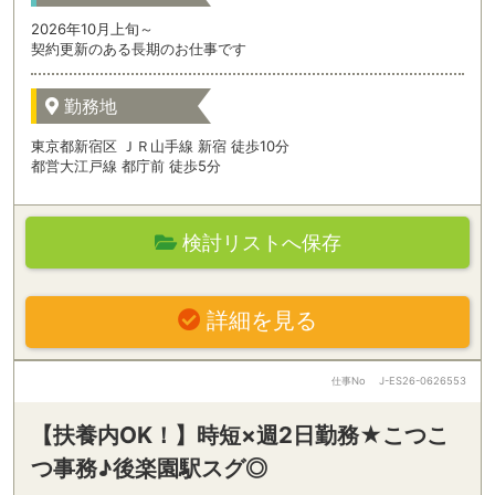
2026年10月上旬～
契約更新のある長期のお仕事です
勤務地
東京都新宿区 ＪＲ山手線 新宿 徒歩10分
都営大江戸線 都庁前 徒歩5分
検討リストへ保存
詳細を見る
仕事No
J-ES26-0626553
【扶養内OK！】時短×週2日勤務★こつこ
つ事務♪後楽園駅スグ◎