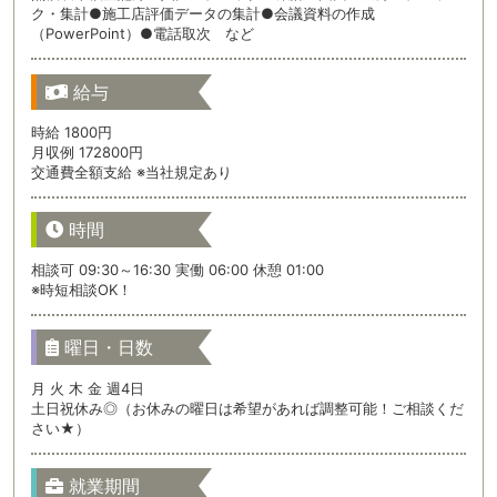
ク・集計●施工店評価データの集計●会議資料の作成
（PowerPoint）●電話取次 など
給与
時給 1800円
月収例 172800円
交通費全額支給 ※当社規定あり
時間
相談可 09:30～16:30 実働 06:00 休憩 01:00
※時短相談OK！
曜日・日数
月 火 木 金 週4日
土日祝休み◎（お休みの曜日は希望があれば調整可能！ご相談くだ
さい★）
就業期間