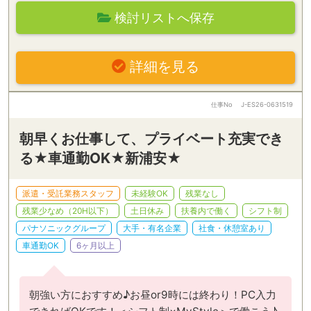
検討リストへ保存
詳細を見る
仕事No
J-ES26-0631519
朝早くお仕事して、プライベート充実でき
る★車通勤OK★新浦安★
派遣・受託業務スタッフ
未経験OK
残業なし
残業少なめ（20H以下）
土日休み
扶養内で働く
シフト制
パナソニックグループ
大手・有名企業
社食・休憩室あり
車通勤OK
6ヶ月以上
朝強い方におすすめ♪お昼or9時には終わり！PC入力