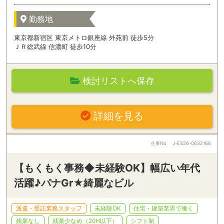
勤務地
東京都新宿区 東京メトロ銀座線 外苑前 徒歩5分
ＪＲ総武線 信濃町 徒歩10分
検討リストへ保存
詳細を見る
仕事No
J-ES26-0632166
【もくもく事務◆未経験OK】幅広い年代
活躍♪パナGr★綺麗なビル
派遣・受託業務スタッフ
未経験OK
住宅・建築業界で働く
残業なし
残業少なめ（20H以下）
シフト制