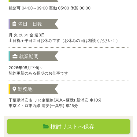
相談可 04:00～09:00 実働 05:00 休憩 00:00
曜日・日数
月 火 水 木 金 週3日
土日祝＋平日２日お休みです（お休みの日は相談ください！）
就業期間
2026年08月下旬～
契約更新のある長期のお仕事です
勤務地
千葉県浦安市 ＪＲ京葉線(東京−蘇我) 新浦安 車10分
東京メトロ東西線 浦安(千葉県) 車15分
検討リストへ保存