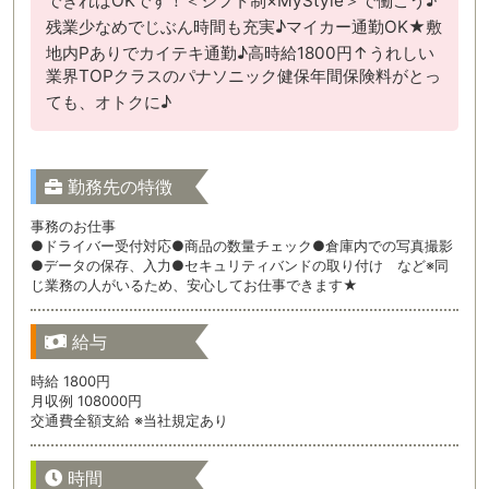
できればOKです！＜シフト制×MyStyle＞で働こう♪
残業少なめでじぶん時間も充実♪マイカー通勤OK★敷
地内Pありでカイテキ通勤♪高時給1800円↑うれしい
業界TOPクラスのパナソニック健保年間保険料がとっ
ても、オトクに♪
勤務先の特徴
事務のお仕事
●ドライバー受付対応●商品の数量チェック●倉庫内での写真撮影
●データの保存、入力●セキュリティバンドの取り付け など※同
じ業務の人がいるため、安心してお仕事できます★
給与
時給 1800円
月収例 108000円
交通費全額支給 ※当社規定あり
時間