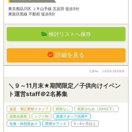
東京都品川区 ＪＲ山手線 五反田 徒歩5分
東急目黒線 不動前 徒歩9分
検討リストへ保存
詳細を見る
仕事No
J-ES26-0631876
＼９～11月末★期間限定／子供向けイベン
ト運営staff＠2名募集
派遣・受託業務スタッフ
残業なし
残業少なめ（20H以下）
複数名募集
シフト制
派遣スタッフ活躍中
社食・休憩室あり
禁煙オフィス
3～6ヶ月以上