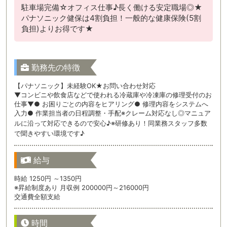
駐車場完備☆オフィス仕事♪長く働ける安定職場◎★
パナソニック健保は4割負担！一般的な健康保険(5割
負担)よりお得です★
勤務先の特徴
【パナソニック】未経験OK★お問い合わせ対応
▼コンビニや飲食店などで使われる冷蔵庫や冷凍庫の修理受付のお
仕事▼● お困りごとの内容をヒアリング● 修理内容をシステムへ
入力● 作業担当者の日程調整・手配※クレーム対応なし◎マニュア
ルに沿って対応できるので安心♪※研修あり！同業務スタッフ多数
で聞きやすい環境です♪
給与
時給 1250円 ～1350円
※昇給制度あり 月収例 200000円～216000円
交通費全額支給
時間