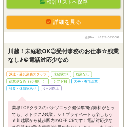
検討リストへ保存
詳細を見る
仕事No
J-ES26-0630088
川越！未経験OK◎受付事務のお仕事☆残業
なし♪＠電話対応少なめ
派遣・受託業務スタッフ
未経験OK
残業なし
残業少なめ（20H以下）
シフト制
大手・有名企業
社食・休憩室あり
6ヶ月以上
業界TOPクラスのパナソニック健保年間保険料がとっ
ても、オトクに♪残業ナシ！プライベートも楽しもう
☆川越駅から徒歩圏内のOFFICEです！電話対応少な