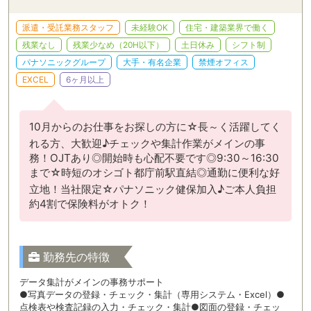
派遣・受託業務スタッフ
未経験OK
住宅・建築業界で働く
残業なし
残業少なめ（20H以下）
土日休み
シフト制
パナソニックグループ
大手・有名企業
禁煙オフィス
EXCEL
6ヶ月以上
10月からのお仕事をお探しの方に☆長～く活躍してく
れる方、大歓迎♪チェックや集計作業がメインの事
務！OJTあり◎開始時も心配不要です◎9:30～16:30
まで☆時短のオシゴト都庁前駅直結◎通勤に便利な好
立地！当社限定☆パナソニック健保加入♪ご本人負担
約4割で保険料がオトク！
勤務先の特徴
データ集計がメインの事務サポート
●写真データの登録・チェック・集計（専用システム・Excel）●
点検表や検査記録の入力・チェック・集計●図面の登録・チェッ