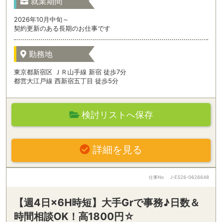
就業期間
2026年10月中旬～
契約更新のある長期のお仕事です
勤務地
東京都新宿区 ＪＲ山手線 新宿 徒歩7分
都営大江戸線 西新宿五丁目 徒歩5分
検討リストへ保存
詳細を見る
仕事No
J-ES26-0626648
【週4日×6H時短】大手Grで事務♪日数＆
時間相談OK！高1800円☆