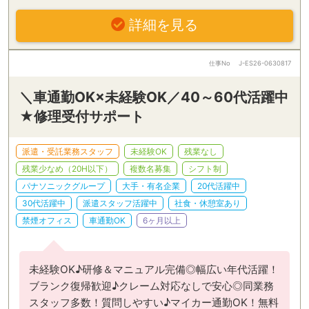
詳細を見る
仕事No
J-ES26-0630817
＼車通勤OK×未経験OK／40～60代活躍中
★修理受付サポート
派遣・受託業務スタッフ
未経験OK
残業なし
残業少なめ（20H以下）
複数名募集
シフト制
パナソニックグループ
大手・有名企業
20代活躍中
30代活躍中
派遣スタッフ活躍中
社食・休憩室あり
禁煙オフィス
車通勤OK
6ヶ月以上
未経験OK♪研修＆マニュアル完備◎幅広い年代活躍！
ブランク復帰歓迎♪クレーム対応なしで安心◎同業務
スタッフ多数！質問しやすい♪マイカー通勤OK！無料