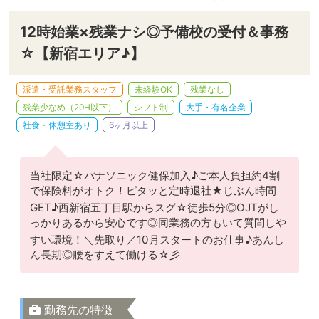
12時始業×残業ナシ◎予備校の受付＆事務
☆【新宿エリア♪】
派遣・受託業務スタッフ
未経験OK
残業なし
残業少なめ（20H以下）
シフト制
大手・有名企業
社食・休憩室あり
6ヶ月以上
当社限定☆パナソニック健保加入♪ご本人負担約4割
で保険料がオトク！ピタッと定時退社★じぶん時間
GET♪西新宿五丁目駅からスグ☆徒歩5分◎OJTがし
っかりあるから安心です◎同業務の方もいて質問しや
すい環境！＼先取り／10月スタートのお仕事♪あんし
ん長期◎腰をすえて働ける☆彡
勤務先の特徴