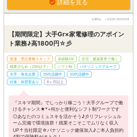
詳細を見る
仕事No
J-ES26-0630029
【期間限定】大手Gr×家電修理のアポイン
ト業務♪高1800円☆彡
派遣・受託業務スタッフ
未経験OK
住宅・建築業界で働く
残業少なめ（20H以下）
シフト制
パナソニックグループ
大手・有名企業
20代活躍中
30代活躍中
社食・休憩室あり
6ヶ月以上
『スキマ期間』でしっかり稼ごう！大手グループで働
けるチャンス★*+何かと便利なシフト制ワークです
◎あなたのコミュスキを活かそう♪彡リフレッシュル
ーム完備で環境抜群！残業そこそこでムリなく収入
UP↑当社限定☆パナソニック健保加入♪ご本人負担約
4割で保険料がオトク！