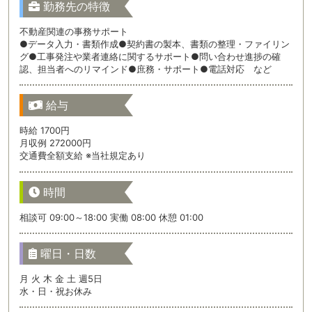
勤務先の特徴
不動産関連の事務サポート
●データ入力・書類作成●契約書の製本、書類の整理・ファイリン
グ●工事発注や業者連絡に関するサポート●問い合わせ進捗の確
認、担当者へのリマインド●庶務・サポート●電話対応 など
給与
時給 1700円
月収例 272000円
交通費全額支給 ※当社規定あり
時間
相談可 09:00～18:00 実働 08:00 休憩 01:00
曜日・日数
月 火 木 金 土 週5日
水・日・祝お休み