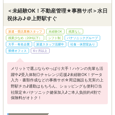
＜未経験OK！不動産管理★事務サポ＞水日
祝休み♪＠上野駅すぐ
派遣・受託業務スタッフ
未経験OK
残業なし
残業少なめ（20H以下）
シフト制
パナソニックグループ
大手・有名企業
派遣スタッフ活躍中
社食・休憩室あり
禁煙オフィス
6ヶ月以上
メリットで選ぶならやっぱり大手！ハケンの先輩も活
躍中♪受入体制◎チャレンジ応援♪未経験OK！データ
入力・書類作成などの事務サポ☆周辺施設も充実の上
野駅チカ♪通勤はもちろん、ショッピングも便利◎当
社限定☆パナソニック健保加入♪ご本人負担約4割で
保険料がオトク！