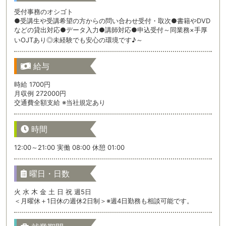
受付事務のオシゴト
●受講生や受講希望の方からの問い合わせ受付・取次●書籍やDVD
などの貸出対応●データ入力●講師対応●申込受付～同業務×手厚
いOJTあり◎未経験でも安心の環境です♪～
給与
時給 1700円
月収例 272000円
交通費全額支給 ※当社規定あり
時間
12:00～21:00 実働 08:00 休憩 01:00
曜日・日数
火 水 木 金 土 日 祝 週5日
＜月曜休＋1日休の週休2日制＞※週4日勤務も相談可能です。