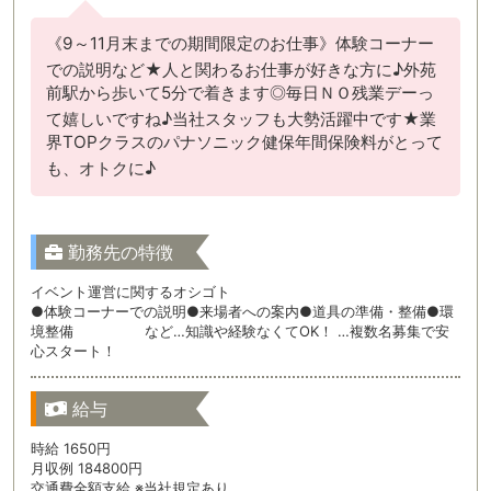
《9～11月末までの期間限定のお仕事》体験コーナー
での説明など★人と関わるお仕事が好きな方に♪外苑
前駅から歩いて5分で着きます◎毎日ＮＯ残業デーっ
て嬉しいですね♪当社スタッフも大勢活躍中です★業
界TOPクラスのパナソニック健保年間保険料がとって
も、オトクに♪
勤務先の特徴
イベント運営に関するオシゴト
●体験コーナーでの説明●来場者への案内●道具の準備・整備●環
境整備 など…知識や経験なくてOK！ …複数名募集で安
心スタート！
給与
時給 1650円
月収例 184800円
交通費全額支給 ※当社規定あり