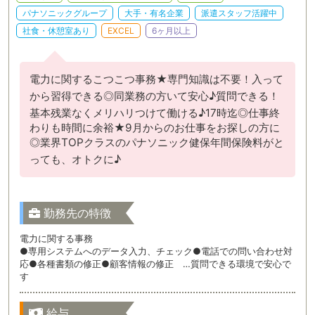
パナソニックグループ
大手・有名企業
派遣スタッフ活躍中
社食・休憩室あり
EXCEL
6ヶ月以上
電力に関するこつこつ事務★専門知識は不要！入って
から習得できる◎同業務の方いて安心♪質問できる！
基本残業なくメリハリつけて働ける♪17時迄◎仕事終
わりも時間に余裕★9月からのお仕事をお探しの方に
◎業界TOPクラスのパナソニック健保年間保険料がと
っても、オトクに♪
勤務先の特徴
電力に関する事務
●専用システムへのデータ入力、チェック●電話での問い合わせ対
応●各種書類の修正●顧客情報の修正 …質問できる環境で安心で
す
給与