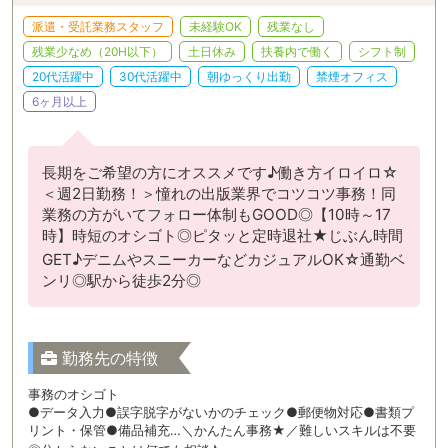
派遣・受託業務スタッフ
未経験OK
残業なし
残業少なめ（20H以下）
土日休み
扶養内で働く
シフト制
20代活躍中
30代活躍中
朝ゆっくり出勤
禁煙オフィス
6ヶ月以上
長期をご希望の方にオススメです♪働き方イロイロ☆
＜週2日勤務！＞憧れの出版業界でコツコツ事務！同
業務の方がいてフォロー体制もGOOD◎【10時～17
時】時短のオシゴト◎ピタッと定時退社★じぶん時間
GET♪デニムやスニーカーなどカジュアルOK☆通勤ベ
ンリ◎駅から徒歩2分◎
勤務先の特徴
事務のオシゴト
●データ入力●誤字脱字がないかのチェック●郵便物対応●書類プ
リント・保管●備品補充…＼かんたん事務★／難しいスキルは不要