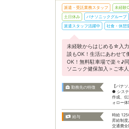
販売・接客
派遣・受託業務スタッフ
未経験O
土日休み
パナソニックグループ
IT・クリエイテ
スキルを活かす
駅名から検
派遣スタッフ活躍中
社食・休憩
その他
未経験からはじめる☆入力
選択をすべてクリア
茨城県
談もOK！生活にあわせて
OK！無料駐車場で楽々♪
ソニック健保加入＞ご本人
栃木県
就業形態
【パナソ
勤務先の特徴
● シス
作成、伝
群馬県
ォロー体
就業期間
時給 125
給与
昇給制度あ
埼玉県
交通費全