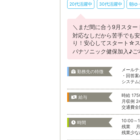
20代活躍中
30代活躍中
朝ゆ
＼まだ間に合う9月スター
対応なしだから苦手でも安
通勤時間
り！安心してスタート☆ス
パナソニック健保加入♪ご
通勤時間か
メールテ
勤務先の特徴
・回答案
システム
時給 17
給与
月収例 2
交通費全
こだわりの
10:00～1
時間
残業 月 
残業少な