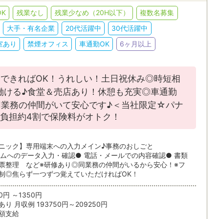
人事・総務
英文事務
K
残業なし
残業少なめ（20H以下）
複数名募集
JR
私鉄・そ
大手・有名企業
20代活躍中
30代活躍中
貿易事務・海外営業事務
翻訳・通訳
ィブ
語学力を活かす
EXCEL
索/都道府県
室あり
禁煙オフィス
車通勤OK
6ヶ月以上
金融・証券・保険事務
学校事務
ACCESS
WORD
条件を追加する
できればOK！うれしい！土日祝休み◎時短相
POWERPOINT
CAD
する
働ける♪食堂＆売店あり！休憩も充実◎車通勤
条
同業務の仲間がいて安心です♪＜当社限定☆パナ
負担約4割で保険料がオトク！
派遣・受託業務スタッフ
紹介予定派
ニック】専用端末への入力メイン♪事務のおしごと
テムへのデータ入力・確認● 電話・メールでの内容確認● 書類
票整理 など※研修あり◎同業務の仲間がいるから安心！※フ
制◎焦らず一つずつ覚えていただければOK！
6ヵ月以上
3～6ヶ月
0円 ～1350円
1～3ヵ月
1ヵ月未満
り 月収例 193750円～209250円
額支給