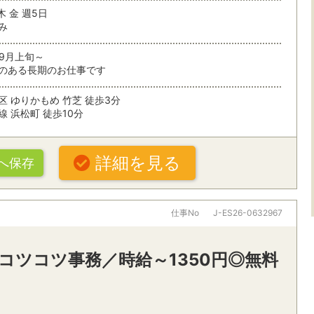
未経験OK
住宅・建築
木 金 週5日
条件を追加する
み
残業なし
残業少なめ
09月上旬～
複数人募集
土日休み
のある長期のお仕事です
扶養内で働く
シフト制
区 ゆりかもめ 竹芝 徒歩3分
索
線 浜松町 徒歩10分
在宅勤務
詳細を見る
へ保存
ぶ
パナソニックグループ
大手・有名
20代活躍中
30代活躍中
仕事No
J-ES26-0632967
オフィスワークすべて
・駅・路線から探す
派遣スタッフ活躍中
朝ゆっくり
コツコツ事務／時給～1350円◎無料
一般事務・その他オフィスワーク
パソコン操
ング
社食・休憩室あり
禁煙オフィ
営業事務
秘書
名
条件を追加する
車通勤OK
受付・レセプショニスト
経理・財務