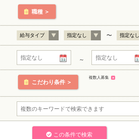
職種 ＞
〜
～
複数人募集
こだわり条件 ＞
この条件で検索