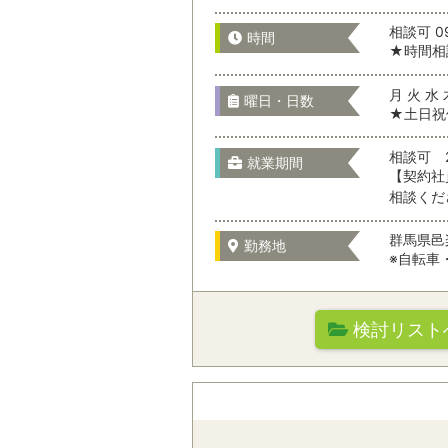
相談可 09
選択をすべてクリア
時間
★時間相
千葉県
月 火 水 
曜日・日数
★土日祝
東京都
相談可 
就業期間
【契約社
相談くだ
神奈川県
群馬県邑
勤務地
※自転車
山梨県
検討リスト