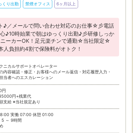
っくり出勤
禁煙オフィス
6ヶ月以上
ト♪／メールで問い合わせ対応のお仕事☆彡電話
心♪10時始業で朝はゆっくり出勤♪彡研修しっか
・駅・路線から探す
ニーカーOK！足元楽チンで通勤☆当社限定☆
本人負担約4割で保険料がオトク！
ら検索
クニカルサポートオペレーター
の内容確認・修正・お客様へのメール返信・対応履歴入力・
担当者へのエスカレーション
50円
45000円+残業代
額支給 ※当社規定あり
条件を選ぶ
8:00 実働 07:00 休憩 01:00
駅から
5 ～ 9時間
め