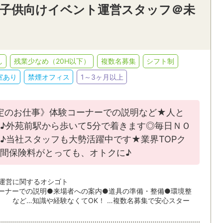
定》子供向けイベント運営スタッフ＠未
し
残業少なめ（20H以下）
複数名募集
シフト制
室あり
禁煙オフィス
1～3ヶ月以上
限定のお仕事》体験コーナーでの説明など★人と
♪外苑前駅から歩いて5分で着きます◎毎日ＮＯ
♪当社スタッフも大勢活躍中です★業界TOPク
間保険料がとっても、オトクに♪
運営に関するオシゴト
ーナーでの説明●来場者への案内●道具の準備・整備●環境整
ど…知識や経験なくてOK！ …複数名募集で安心スター