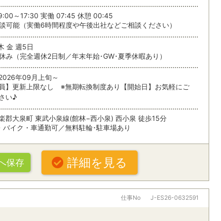
:00～17:30 実働 07:45 休憩 00:45
する
談可能（実働6時間程度や午後出社などご相談ください）
条
木 金 週5日
休み（完全週休2日制／年末年始･GW･夏季休暇あり）
2026年09月上旬～
員】更新上限なし ※無期転換制度あり【開始日】お気軽にご
さい♪
楽郡大泉町 東武小泉線(館林−西小泉) 西小泉 徒歩15分
・バイク・車通勤可／無料駐輪･駐車場あり
詳細を見る
へ保存
仕事No
J-ES26-0632591