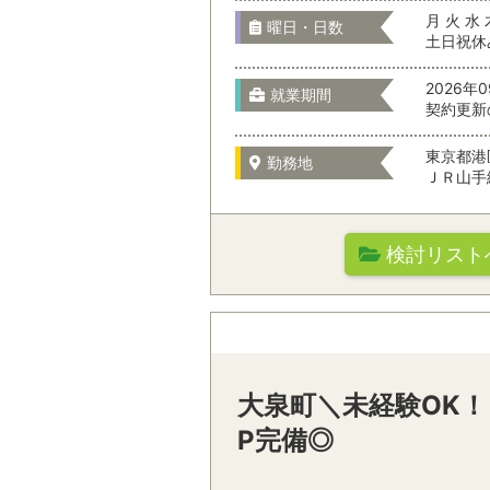
月 火 水 
お仕事の特徴
曜日・日数
土日祝休
2026年
就業期間
契約更新
東京都港
勤務地
駅名から検
ＪＲ山手
検討リスト
職種を選
勤務先の特徴
オフィスワーク
通勤時間
大泉町＼未経験OK！
テレマーケティ
P完備◎
駅名から検索/駅
営業・サービス