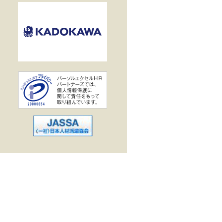
業界で働く
企業
駅
出勤
作・データ入力
ス