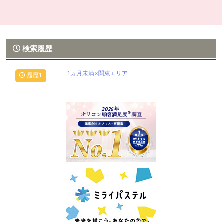
検索履歴
1ヵ月未満×関東エリア
履歴1