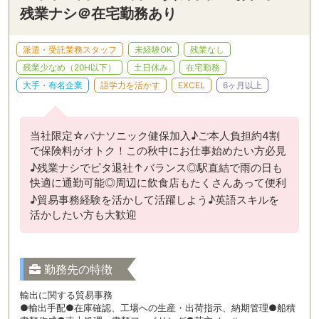
残業ナシ＠在宅勤務あり
派遣・受託業務スタッフ
未経験OK
残業なし
残業少なめ（20H以下）
土日休み
在宅勤務
大手・有名企業
語学力を活かす
EXCEL
6ヶ月以上
当社限定☆パナソニック健保加入♪ご本人負担約4割
で保険料がオトク！この秋中にお仕事始めたい方必見
♪残業ナシでピタ退社↑バランス◎駅直結で雨の日も
快適に通勤可能◎周辺に飲食店もたくさんあって便利
♪貿易事務経験を活かして活躍しよう♪英語スキルを
活かしたい方も大歓迎
勤務先の特徴
輸出に関する貿易事務
●輸出手配●在庫確認、工場への生産・出荷指示、納期管理●船積