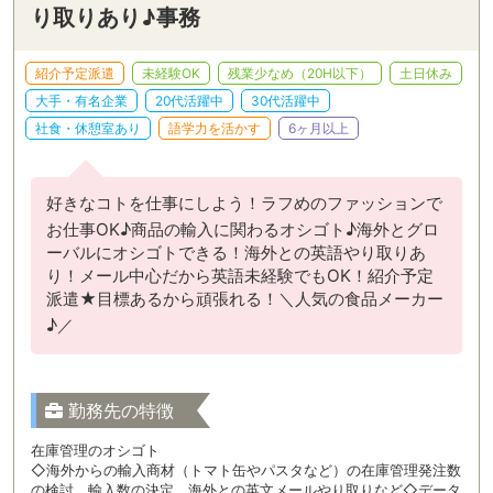
り取りあり♪事務
紹介予定派遣
未経験OK
残業少なめ（20H以下）
土日休み
大手・有名企業
20代活躍中
30代活躍中
社食・休憩室あり
語学力を活かす
6ヶ月以上
好きなコトを仕事にしよう！ラフめのファッションで
お仕事OK♪商品の輸入に関わるオシゴト♪海外とグロ
ーバルにオシゴトできる！海外との英語やり取りあ
り！メール中心だから英語未経験でもOK！紹介予定
派遣★目標あるから頑張れる！＼人気の食品メーカー
♪／
勤務先の特徴
在庫管理のオシゴト
◇海外からの輸入商材（トマト缶やパスタなど）の在庫管理発注数
の検討、輸入数の決定、海外との英文メールやり取りなど◇データ