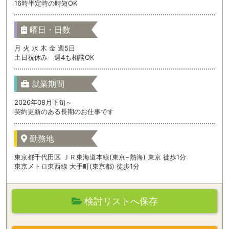
16時半定時の時短OK
曜日・日数
月 火 水 木 金 週5日
土日祝休み 週4も相談OK
就業期間
2026年08月下旬～
契約更新のある長期のお仕事です
勤務地
東京都千代田区 ＪＲ東海道本線(東京−熱海) 東京 徒歩1分
東京メトロ東西線 大手町(東京都) 徒歩1分
検討リストへ保存