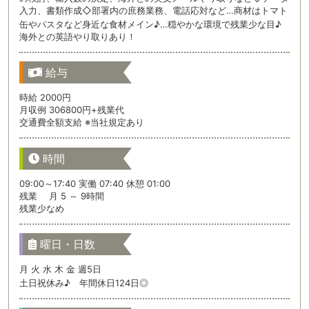
入力、書類作成◇部署内の庶務業務、電話応対など…商材はトマト
缶やパスタなど身近な食材メイン♪…穏やかな環境で残業少な目♪
海外との英語やり取りあり！
給与
時給 2000円
月収例 306800円+残業代
交通費全額支給 ※当社規定あり
時間
09:00～17:40 実働 07:40 休憩 01:00
残業 月 5 ～ 9時間
残業少なめ
曜日・日数
月 火 水 木 金 週5日
土日祝休み♪ 年間休日124日◎