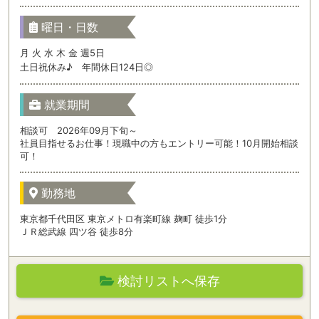
曜日・日数
月 火 水 木 金 週5日
土日祝休み♪ 年間休日124日◎
就業期間
相談可 2026年09月下旬～
社員目指せるお仕事！現職中の方もエントリー可能！10月開始相談
可！
勤務地
東京都千代田区 東京メトロ有楽町線 麹町 徒歩1分
ＪＲ総武線 四ツ谷 徒歩8分
検討リストへ保存