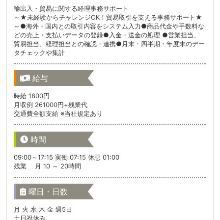
輸出入・貿易に関する経理事務サポート
～★未経験からチャレンジOK！貿易取引を支える事務サポート★
～●海外・国内との取引内容をシステム入力●商品代金や手数料な
どの売上・支払いデータの登録●入金・送金の処理 ●営業担当、
貿易担当、経理担当との確認・連携●月末・四半期・年度末のデー
タチェックや集計
給与
時給 1800円
月収例 261000円+残業代
交通費全額支給 ※当社規定あり
時間
09:00～17:15 実働 07:15 休憩 01:00
残業 月 10 ～ 20時間
曜日・日数
月 火 水 木 金 週5日
土日祝休み