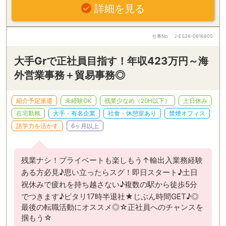
詳細を見る
仕事No
J-ES26-0616805
大手Grで正社員目指す！年収423万円～海
外営業事務＋貿易事務◎
紹介予定派遣
未経験OK
残業少なめ（20H以下）
土日休み
在宅勤務
大手・有名企業
社食・休憩室あり
禁煙オフィス
語学力を活かす
6ヶ月以上
残業ナシ！プライベートも楽しもう↑輸出入業務経験
ある方必見♪思い立ったらスグ！即日スタート♪土日
祝休みで疲れを持ち越さない♪複数の駅から徒歩5分
でつきます♪ピタリ17時半退社★じぶん時間GET♪◎
最後の転職活動にオススメ◎☆正社員へのチャンスを
掴もう☆