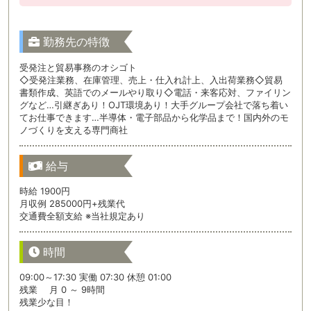
勤務先の特徴
受発注と貿易事務のオシゴト
◇受発注業務、在庫管理、売上・仕入れ計上、入出荷業務◇貿易
書類作成、英語でのメールやり取り◇電話・来客応対、ファイリン
グなど…引継ぎあり！OJT環境あり！大手グループ会社で落ち着い
てお仕事できます…半導体・電子部品から化学品まで！国内外のモ
ノづくりを支える専門商社
給与
時給 1900円
月収例 285000円+残業代
交通費全額支給 ※当社規定あり
時間
09:00～17:30 実働 07:30 休憩 01:00
残業 月 0 ～ 9時間
残業少な目！