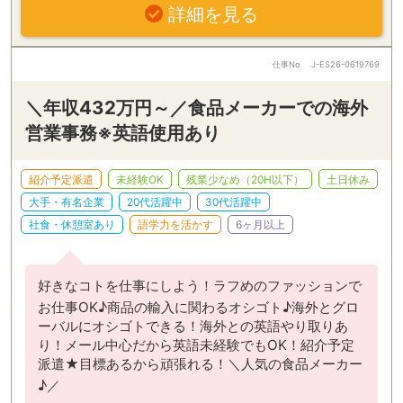
詳細を見る
仕事No
J-ES26-0619769
＼年収432万円～／食品メーカーでの海外
営業事務※英語使用あり
紹介予定派遣
未経験OK
残業少なめ（20H以下）
土日休み
大手・有名企業
20代活躍中
30代活躍中
社食・休憩室あり
語学力を活かす
6ヶ月以上
好きなコトを仕事にしよう！ラフめのファッションで
お仕事OK♪商品の輸入に関わるオシゴト♪海外とグロ
ーバルにオシゴトできる！海外との英語やり取りあ
り！メール中心だから英語未経験でもOK！紹介予定
派遣★目標あるから頑張れる！＼人気の食品メーカー
♪／