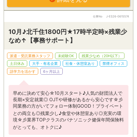
仕事No
J-ES26-0615574
10月♪北千住1800円★17時半定時×残業少
なめ↑【事務サポート】
派遣・受託業務スタッフ
未経験OK
残業少なめ（20H以下）
土日休み
大手・有名企業
社食・休憩室あり
禁煙オフィス
語学力を活かす
6ヶ月以上
早めに決めて安心☆10月スタート♪人気の財団法人で
長期×安定就業◎ OJTや研修があるから安心です☆彡
同業務の方がいてフォロー体制GOOD！プライベート
との両立も◎残業少し♪食堂や休憩室あり◎充実の環
境☆彡業界TOPクラスのパナソニック健保年間保険料
がとっても、オトクに♪