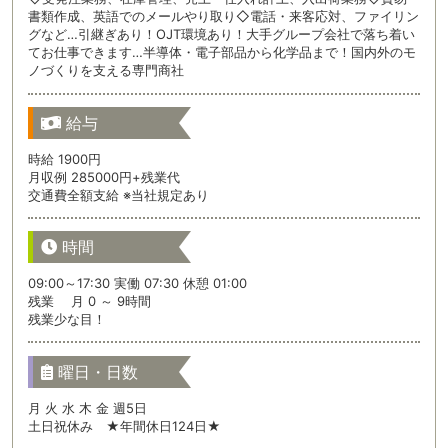
書類作成、英語でのメールやり取り◇電話・来客応対、ファイリン
グなど…引継ぎあり！OJT環境あり！大手グループ会社で落ち着い
てお仕事できます…半導体・電子部品から化学品まで！国内外のモ
ノづくりを支える専門商社
給与
時給 1900円
月収例 285000円+残業代
交通費全額支給 ※当社規定あり
時間
09:00～17:30 実働 07:30 休憩 01:00
残業 月 0 ～ 9時間
残業少な目！
曜日・日数
月 火 水 木 金 週5日
土日祝休み ★年間休日124日★