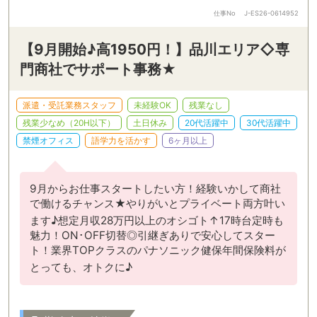
仕事No
J-ES26-0614952
【9月開始♪高1950円！】品川エリア◇専
門商社でサポート事務★
派遣・受託業務スタッフ
未経験OK
残業なし
残業少なめ（20H以下）
土日休み
20代活躍中
30代活躍中
禁煙オフィス
語学力を活かす
6ヶ月以上
9月からお仕事スタートしたい方！経験いかして商社
で働けるチャンス★やりがいとプライベート両方叶い
ます♪想定月収28万円以上のオシゴト↑17時台定時も
魅力！ON･OFF切替◎引継ぎありで安心してスター
ト！業界TOPクラスのパナソニック健保年間保険料が
とっても、オトクに♪