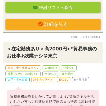
検討リストへ保存
詳細を見る
仕事No
J-ES26-0623430
＜在宅勤務あり＞高2000円+*貿易事務の
お仕事♪残業ナシ＠東京
派遣・受託業務スタッフ
未経験OK
残業なし
残業少なめ（20H以下）
土日休み
在宅勤務
大手・有名企業
語学力を活かす
EXCEL
6ヶ月以上
貿易事務経験を活かして活躍しよう♪英語スキルを活
かしたい方も大歓迎駅直結で雨の日も快適に通勤可能