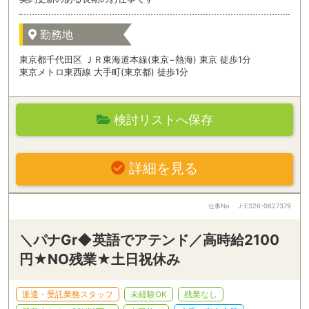
勤務地
東京都千代田区 ＪＲ東海道本線(東京−熱海) 東京 徒歩1分
東京メトロ東西線 大手町(東京都) 徒歩1分
検討リストへ保存
詳細を見る
仕事No
J-ES26-0627379
＼パナGr◆英語でアテンド／高時給2100
円★NO残業★土日祝休み
派遣・受託業務スタッフ
未経験OK
残業なし