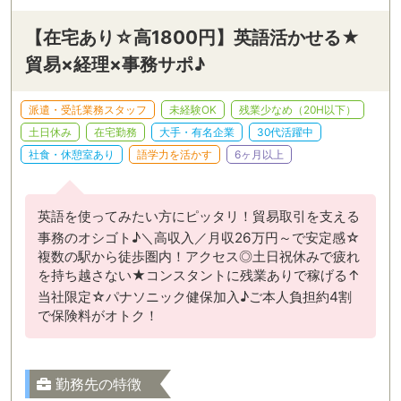
【在宅あり☆高1800円】英語活かせる★
貿易×経理×事務サポ♪
派遣・受託業務スタッフ
未経験OK
残業少なめ（20H以下）
土日休み
在宅勤務
大手・有名企業
30代活躍中
社食・休憩室あり
語学力を活かす
6ヶ月以上
英語を使ってみたい方にピッタリ！貿易取引を支える
事務のオシゴト♪＼高収入／月収26万円～で安定感☆
複数の駅から徒歩圏内！アクセス◎土日祝休みで疲れ
を持ち越さない★コンスタントに残業ありで稼げる↑
当社限定☆パナソニック健保加入♪ご本人負担約4割
で保険料がオトク！
勤務先の特徴