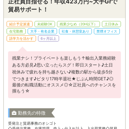
正社員目指せる！年収423万円~大手Grで
貿易サポート！
紹介予定派遣
未経験OK
残業少なめ（20H以下）
土日休み
在宅勤務
大手・有名企業
社食・休憩室あり
禁煙オフィス
語学力を活かす
6ヶ月以上
残業ナシ！プライベートも楽しもう↑輸出入業務経験
ある方必見♪思い立ったらスグ！即日スタート♪土日
祝休みで疲れを持ち越さない♪複数の駅から徒歩5分
でつきます♪ピタリ17時半退社★じぶん時間GET♪◎
最後の転職活動にオススメ◎☆正社員へのチャンスを
掴もう☆
勤務先の特徴
受発注と貿易事務のオシゴト
◇受発注業務、在庫管理、売上・仕入れ計上、入出荷業務◇貿易