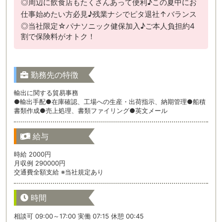
◎周辺に飲食店もたくさんあって便利♪この夏中にお
仕事始めたい方必見♪残業ナシでピタ退社↑バランス
◎当社限定☆パナソニック健保加入♪ご本人負担約4
割で保険料がオトク！
勤務先の特徴
輸出に関する貿易事務
●輸出手配●在庫確認、工場への生産・出荷指示、納期管理●船積
書類作成●売上処理、書類ファイリング●英文メール
給与
時給 2000円
月収例 290000円
交通費全額支給 ※当社規定あり
時間
相談可 09:00～17:00 実働 07:15 休憩 00:45