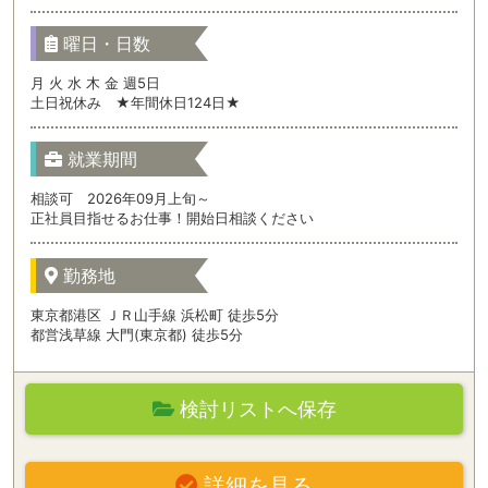
曜日・日数
月 火 水 木 金 週5日
土日祝休み ★年間休日124日★
就業期間
相談可 2026年09月上旬～
正社員目指せるお仕事！開始日相談ください
勤務地
東京都港区 ＪＲ山手線 浜松町 徒歩5分
都営浅草線 大門(東京都) 徒歩5分
検討リストへ保存
詳細を見る