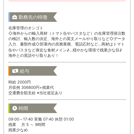
勤務先の特徴
在庫管理のオシゴト
◇海外からの輸入商材（トマト缶やパスタなど）の在庫管理発注数
の検討、輸入数の決定、海外との英文メールやり取りなど◇データ
入力、書類作成◇部署内の庶務業務、電話応対など…商材はトマト
缶やパスタなど身近な食材メイン♪…穏やかな環境で残業少な目♪
海外との英語やり取りあり！
給与
時給 2000円
月収例 306800円+残業代
交通費全額支給 ※当社規定あり
時間
09:00～17:40 実働 07:40 休憩 01:00
残業 月 5 ～ 9時間
残業少なめ