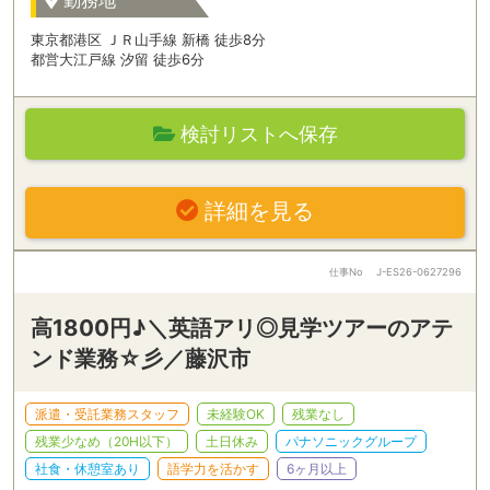
東京都港区 ＪＲ山手線 新橋 徒歩8分
都営大江戸線 汐留 徒歩6分
検討リストへ保存
詳細を見る
仕事No
J-ES26-0627296
高1800円♪＼英語アリ◎見学ツアーのアテ
ンド業務☆彡／藤沢市
派遣・受託業務スタッフ
未経験OK
残業なし
残業少なめ（20H以下）
土日休み
パナソニックグループ
社食・休憩室あり
語学力を活かす
6ヶ月以上