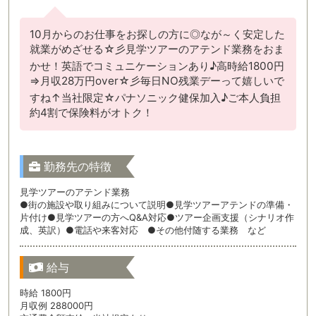
10月からのお仕事をお探しの方に◎なが～く安定した
就業がめざせる☆彡見学ツアーのアテンド業務をおま
かせ！英語でコミュニケーションあり♪高時給1800円
⇒月収28万円over☆彡毎日NO残業デーって嬉しいで
すね↑当社限定☆パナソニック健保加入♪ご本人負担
約4割で保険料がオトク！
勤務先の特徴
見学ツアーのアテンド業務
●街の施設や取り組みについて説明●見学ツアーアテンドの準備・
片付け●見学ツアーの方へQ&A対応●ツアー企画支援（シナリオ作
成、英訳）●電話や来客対応 ●その他付随する業務 など
給与
時給 1800円
月収例 288000円