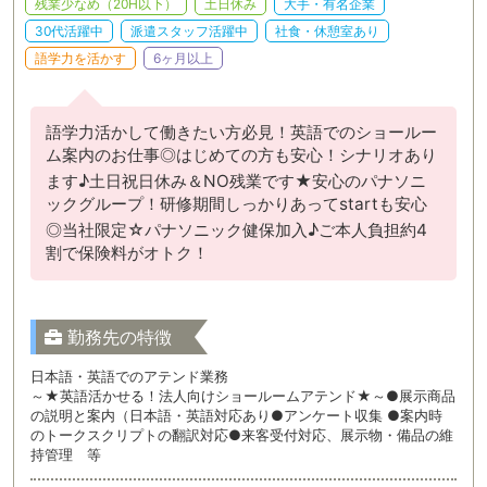
残業少なめ（20H以下）
土日休み
大手・有名企業
30代活躍中
派遣スタッフ活躍中
社食・休憩室あり
語学力を活かす
6ヶ月以上
語学力活かして働きたい方必見！英語でのショールー
ム案内のお仕事◎はじめての方も安心！シナリオあり
ます♪土日祝日休み＆NO残業です★安心のパナソニ
ックグループ！研修期間しっかりあってstartも安心
◎当社限定☆パナソニック健保加入♪ご本人負担約4
割で保険料がオトク！
勤務先の特徴
日本語・英語でのアテンド業務
～★英語活かせる！法人向けショールームアテンド★～●展示商品
の説明と案内（日本語・英語対応あり●アンケート収集 ●案内時
のトークスクリプトの翻訳対応●来客受付対応、展示物・備品の維
持管理 等