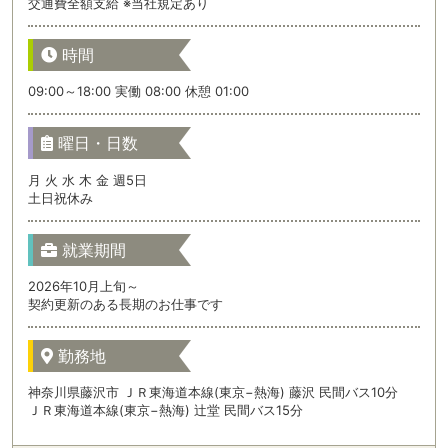
交通費全額支給 ※当社規定あり
時間
09:00～18:00 実働 08:00 休憩 01:00
曜日・日数
月 火 水 木 金 週5日
土日祝休み
就業期間
2026年10月上旬～
契約更新のある長期のお仕事です
勤務地
神奈川県藤沢市 ＪＲ東海道本線(東京−熱海) 藤沢 民間バス10分
ＪＲ東海道本線(東京−熱海) 辻堂 民間バス15分