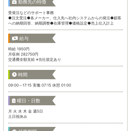
勤務先の特徴
受発注などのサポート事務
●注文受注●各メーカー、仕入先へ社内システムからの発注●顧客
への納期回答、納期調整●在庫管理●価格設定●売上仕入計上
給与
時給 1950円
月収例 282750円
交通費全額支給 ※当社規定あり
時間
09:00～17:15 実働 07:15 休憩 01:00
曜日・日数
月 火 水 木 金 週5日
土日祝休み