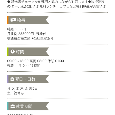
● 請求書チェックを他部門と協力しながら対応します●決済端末
の ロール紙発注 ☆彡無料ランチ・カフェなど福利厚生が充実☆彡
給与
時給 1800円
月収例 288000円+残業代
交通費全額支給 ※当社規定あり
時間
09:00～18:00 実働 08:00 休憩 01:00
残業 月 0 ～ 15時間
曜日・日数
月 火 水 木 金 週5日
土日祝休み
就業期間