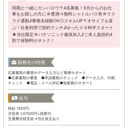
同期と一緒にガンバロウ↑4名募集！9月からのお仕
事をお探しの方に☆豊洲→無料シャトルバス有☆ラク
ラク通勤♪事務未経験OK◎スキルUP↑オサイフも喜
ぶ！社食利用で節約ランチ♪ゆったり９時半スタート
★当社限定☆パナソニック健保加入♪ご本人負担約4
割で保険料がオトク！
勤務先の特徴
応募書類の審査やデータ入力など事務サポート
●応募書類の審査 ●申請書類のチェック ●データ入力、印刷、
チェック ●電話・メール対応●他業務のサポート
給与
時給 1650円
月収例 247500円+残業代
交通費全額支給 ※当社規定あり