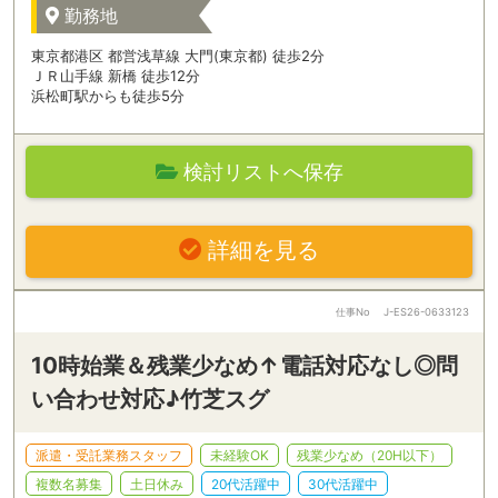
勤務地
東京都港区 都営浅草線 大門(東京都) 徒歩2分
ＪＲ山手線 新橋 徒歩12分
浜松町駅からも徒歩5分
検討リストへ保存
詳細を見る
仕事No
J-ES26-0633123
10時始業＆残業少なめ↑電話対応なし◎問
い合わせ対応♪竹芝スグ
派遣・受託業務スタッフ
未経験OK
残業少なめ（20H以下）
複数名募集
土日休み
20代活躍中
30代活躍中