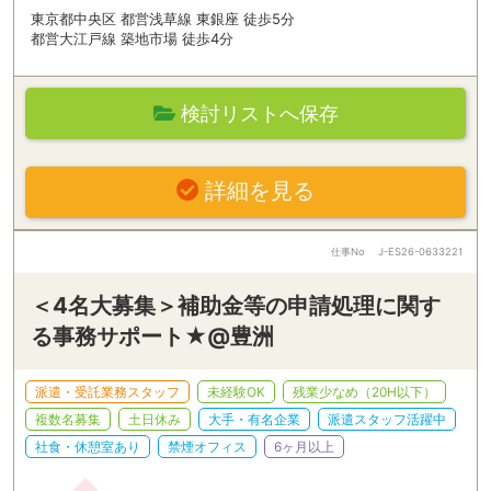
東京都中央区 都営浅草線 東銀座 徒歩5分
都営大江戸線 築地市場 徒歩4分
検討リストへ保存
詳細を見る
仕事No
J-ES26-0633221
＜4名大募集＞補助金等の申請処理に関す
る事務サポート★@豊洲
派遣・受託業務スタッフ
未経験OK
残業少なめ（20H以下）
複数名募集
土日休み
大手・有名企業
派遣スタッフ活躍中
社食・休憩室あり
禁煙オフィス
6ヶ月以上