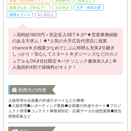
派遣・受託業務スタッフ
未経験OK
残業なし
残業少なめ（20H以下）
土日休み
大手・有名企業
禁煙オフィス
6ヶ月以上
＜高時給1800円＞安定収入GET☆彡*★営業事務経験
のある方求ム！★*人気の大手広告代理店に就業
chance☆彡残業少なめでじぶん時間も充実♪引継ぎ
しっかり！安心してスタート☆彡ジーンズなどのカジ
ュアルもOK♪当社限定☆パナソニック健保加入♪ご本
人負担約4割で保険料がオトク！
勤務先の特徴
入稿管理や企画書の作成サポートなどの事務
●入稿管理●レポーティング業務●企画書の作成サポート●プロジ
ェクト管理●コンテスト事務局対応・応募データの成型業務●競合
情報収集など