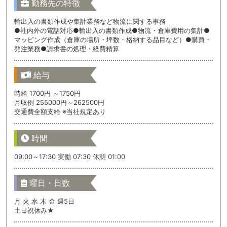
勤務先の特徴
輸出入の書類作成や集計業務など物流に関する事務
●社内外の電話対応●輸出入の書類作成●物流・倉庫費用の集計●
マッピング作成（倉庫の場所・坪数・格納する品目など）●購買・
発注業務●請求書の処理・経費精算
給与
時給 1700円 ～1750円
月収例 255000円～262500円
交通費全額支給 ※当社規定あり
時間
09:00～17:30 実働 07:30 休憩 01:00
曜日・日数
月 火 水 木 金 週5日
土日祝休み★