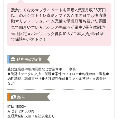
残業すくなめ☆プライベートも満喫♪想定月収26万円
以上のオシゴト↑駅直結オフィス☆雨の日でも快適通
勤☆リフレッシュルーム完備で環境◎落ち着いた雰囲
気で働きやすい★ハケンの先輩も活躍中♪受入体制◎
当社限定☆パナソニック健保加入♪ご本人負担約4割
で保険料がオトク！
勤務先の特徴
受発注業務や納期調整など営業サポート事務
●受発注データの入力・管理●案件のフォロー●各種連絡・調整●
納期調整、請求書発行●各種資料作成●ファイル整理・文書管理
など
給与
時給 1800円
月収例 261000円
交通費全額支給 ※当社規定あり