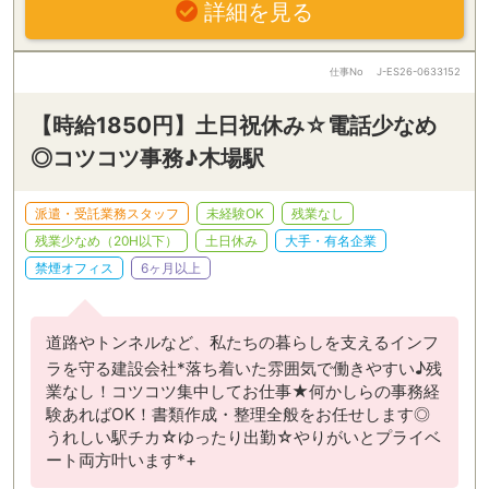
詳細を見る
仕事No
J-ES26-0633152
【時給1850円】土日祝休み☆電話少なめ
◎コツコツ事務♪木場駅
派遣・受託業務スタッフ
未経験OK
残業なし
残業少なめ（20H以下）
土日休み
大手・有名企業
禁煙オフィス
6ヶ月以上
道路やトンネルなど、私たちの暮らしを支えるインフ
ラを守る建設会社*落ち着いた雰囲気で働きやすい♪残
業なし！コツコツ集中してお仕事★何かしらの事務経
験あればOK！書類作成・整理全般をお任せします◎
うれしい駅チカ☆ゆったり出勤☆やりがいとプライベ
ート両方叶います*+