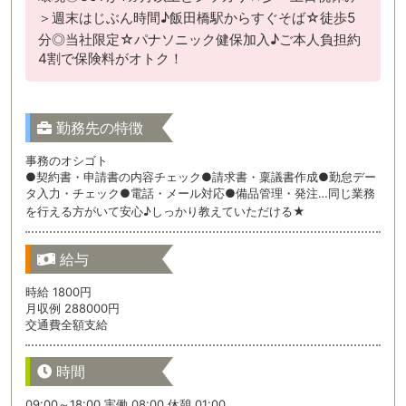
＞週末はじぶん時間♪飯田橋駅からすぐそば☆徒歩5
分◎当社限定☆パナソニック健保加入♪ご本人負担約
4割で保険料がオトク！
勤務先の特徴
事務のオシゴト
●契約書・申請書の内容チェック●請求書・稟議書作成●勤怠デー
タ入力・チェック●電話・メール対応●備品管理・発注…同じ業務
を行える方がいて安心♪しっかり教えていただける★
給与
時給 1800円
月収例 288000円
交通費全額支給
時間
09:00～18:00 実働 08:00 休憩 01:00