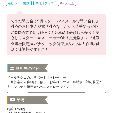
朝ゆっくり出勤
禁煙オフィス
6ヶ月以上
＼まだ間に合う9月スタート♪／メールで問い合わせ
対応のお仕事☆彡電話対応なしだから苦手でも安心
♪10時始業で朝はゆっくり出勤♪彡研修しっかり！安
心してスタート☆スニーカーOK！足元楽チンで通勤
☆当社限定☆パナソニック健保加入♪ご本人負担約4
割で保険料がオトク！
勤務先の特徴
メールテクニカルサポートオペレーター
・回答案の内容確認・修正・お客様へのメール返信・対応履歴入
力・システム担当者へのエスカレーション
給与
時給 1750円