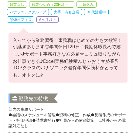
残業なし
残業少なめ（20H以下）
土日休み
パナソニックグループ
大手・有名企業
30代活躍中
禁煙オフィス
6ヶ月以上
入ってから業務習得！事務職はじめての方も大歓迎！
引継ぎあります◎年間休日129日！長期休暇長めで嬉
しい♪サポート事務好きな方必見☆コミュ取りながら
お仕事できる♪Excel実務経験積んじゃおう☆彡業界
TOPクラスのパナソニック健保年間保険料がとって
も、オトクに♪
勤務先の特徴
部内の事務サポート
●会議のスケジュール管理●資料の修正・作成●見積作成のサポー
ト・押印申請●請求書発行●社員からの依頼対応 …社外からの電
話対応なし！