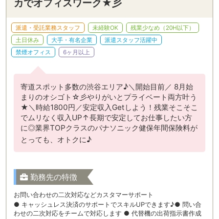
カでオフィスワーク★彡
派遣・受託業務スタッフ
未経験OK
残業少なめ（20H以下）
土日休み
大手・有名企業
派遣スタッフ活躍中
禁煙オフィス
6ヶ月以上
寄道スポット多数の渋谷エリア♪＼開始目前／ 8月始
まりのオシゴト☆彡やりがいとプライベート両方叶う
★＼時給1800円／安定収入Getしよう！残業そこそこ
でムリなく収入UP↑長期で安定してお仕事したい方
に◎業界TOPクラスのパナソニック健保年間保険料が
とっても、オトクに♪
勤務先の特徴
お問い合わせの二次対応などカスタマーサポート
● キャッシュレス決済のサポートでスキルUPできます♪● 問い合
わせの二次対応をチームで対応します ● 代替機の出荷指示書作成