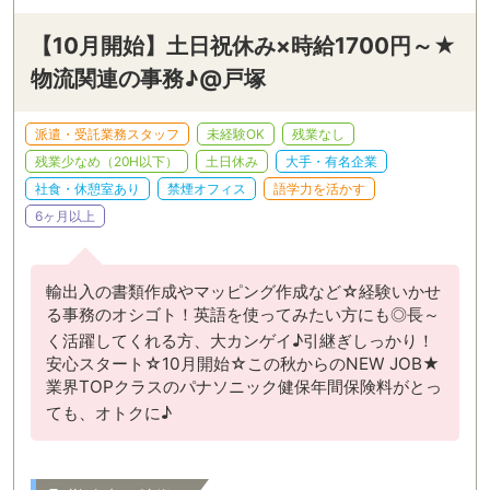
【10月開始】土日祝休み×時給1700円～★
物流関連の事務♪@戸塚
派遣・受託業務スタッフ
未経験OK
残業なし
残業少なめ（20H以下）
土日休み
大手・有名企業
社食・休憩室あり
禁煙オフィス
語学力を活かす
6ヶ月以上
輸出入の書類作成やマッピング作成など☆経験いかせ
る事務のオシゴト！英語を使ってみたい方にも◎長～
く活躍してくれる方、大カンゲイ♪引継ぎしっかり！
安心スタート☆10月開始☆この秋からのNEW JOB★
業界TOPクラスのパナソニック健保年間保険料がとっ
ても、オトクに♪