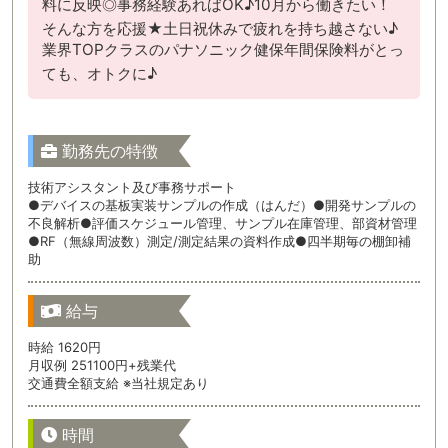
料に反映◎事務経験あればOK♪10月から働きたい！
そんな方を応援★土日祝休みで疲れを持ち越さない♪
業界TOPクラスのパナソニック健保年間保険料がとっ
ても、オトクに♪
勤務先の特徴
技術アシスタント及び事務サポート
●デバイスの基板実装サンプルの作成（はんだ）●開発サンプルの
不良解析●評価スケジュール管理、サンプル在庫管理、部資材管理
●RF（無線周波数）測定/測定結果の資料作成●四半期毎の棚卸補
助
給与
時給 1620円
月収例 251100円+残業代
交通費全額支給 ※当社規定あり
時間