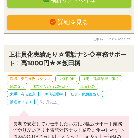
検討リストへ保存
詳細を見る
仕事No
J-ES26-0633187
正社員化実績あり☆電話ナシ◇事務サポー
ト！高1800円★＠飯田橋
派遣・受託業務スタッフ
未経験OK
住宅・建築業界で働く
残業なし
残業少なめ（20H以下）
土日休み
大手・有名企業
30代活躍中
社食・休憩室あり
禁煙オフィス
6ヶ月以上
長期で安定してお仕事したい方に♪幅広サポート業務
でやりがいアリ↑電話対応ナシ！業務に集中しやすい
環境◎OJTが1ヵ月以上とシッカリ☆彡＜土日祝休み