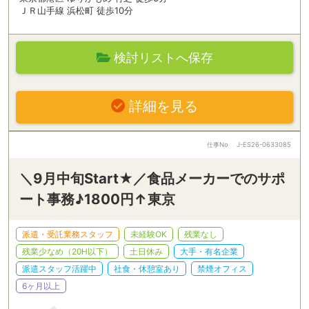
ＪＲ山手線 浜松町 徒歩10分
検討リストへ保存
詳細を見る
仕事No
J-ES26-0633085
＼9月中旬Start★／食品メーカーでのサポ
ート事務♪1800円↑東京
派遣・受託業務スタッフ
未経験OK
残業なし
残業少なめ（20H以下）
土日休み
大手・有名企業
派遣スタッフ活躍中
社食・休憩室あり
禁煙オフィス
6ヶ月以上