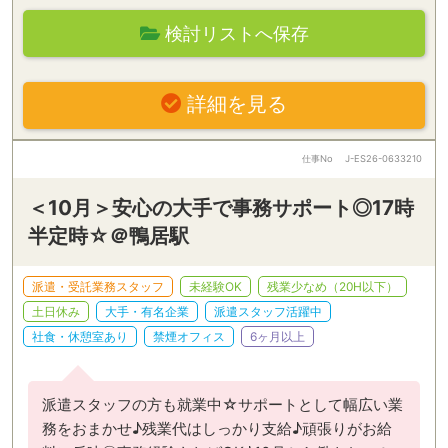
検討リストへ保存
詳細を見る
仕事No
J-ES26-0633210
＜10月＞安心の大手で事務サポート◎17時
半定時☆＠鴨居駅
派遣・受託業務スタッフ
未経験OK
残業少なめ（20H以下）
土日休み
大手・有名企業
派遣スタッフ活躍中
社食・休憩室あり
禁煙オフィス
6ヶ月以上
派遣スタッフの方も就業中☆サポートとして幅広い業
務をおまかせ♪残業代はしっかり支給♪頑張りがお給