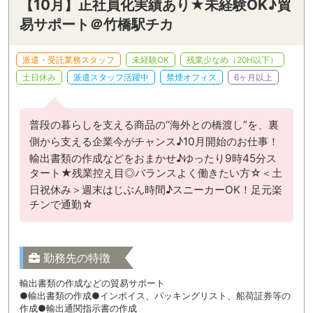
【10月】正社員化実績あり★未経験OK♪貿
易サポート＠竹橋駅チカ
派遣・受託業務スタッフ
未経験OK
残業少なめ（20H以下）
土日休み
派遣スタッフ活躍中
禁煙オフィス
6ヶ月以上
普段の暮らしを支える商品の“海外との橋渡し”を、裏
側から支える企業今がチャンス♪10月開始のお仕事！
輸出書類の作成などをおまかせ♪ゆったり9時45分ス
タート★残業控え目◎バランスよく働きたい方☆＜土
日祝休み＞週末はじぶん時間♪スニーカーOK！足元楽
チンで通勤☆
勤務先の特徴
輸出書類の作成などの貿易サポート
●輸出書類の作成●インボイス、パッキングリスト、船荷証券等の
作成●輸出通関指示書の作成