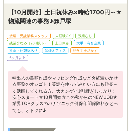
【10月開始】土日祝休み×時給1700円～★
物流関連の事務♪@戸塚
派遣・受託業務スタッフ
未経験OK
残業なし
残業少なめ（20H以下）
土日休み
大手・有名企業
社食・休憩室あり
禁煙オフィス
語学力を活かす
6ヶ月以上
輸出入の書類作成やマッピング作成など☆経験いかせ
る事務のオシゴト！英語を使ってみたい方にも◎長～
く活躍してくれる方、大カンゲイ♪引継ぎしっかり！
安心スタート☆10月開始☆この秋からのNEW JOB★
業界TOPクラスのパナソニック健保年間保険料がとっ
ても、オトクに♪