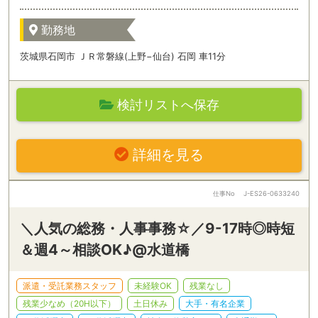
勤務地
茨城県石岡市 ＪＲ常磐線(上野−仙台) 石岡 車11分
検討リストへ保存
詳細を見る
仕事No
J-ES26-0633240
＼人気の総務・人事事務☆／9-17時◎時短
＆週4～相談OK♪@水道橋
派遣・受託業務スタッフ
未経験OK
残業なし
残業少なめ（20H以下）
土日休み
大手・有名企業