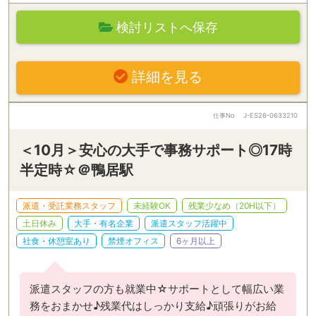
検討リストへ保存
詳細を見る
仕事No
J-ES26-0633210
＜10月＞安心の大手で事務サポート◎17時
半定時☆＠鴨居駅
派遣・受託業務スタッフ
未経験OK
残業少なめ（20H以下）
土日休み
大手・有名企業
派遣スタッフ活躍中
社食・休憩室あり
禁煙オフィス
6ヶ月以上
派遣スタッフの方も就業中☆サポートとして幅広い業
務をおまかせ♪残業代はしっかり支給♪頑張りがお給