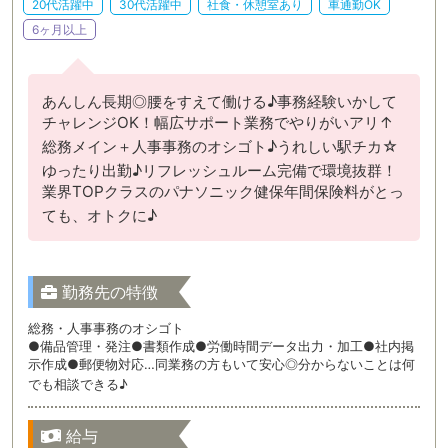
20代活躍中
30代活躍中
社食・休憩室あり
車通勤OK
6ヶ月以上
あんしん長期◎腰をすえて働ける♪事務経験いかして
チャレンジOK！幅広サポート業務でやりがいアリ↑
総務メイン＋人事事務のオシゴト♪うれしい駅チカ☆
ゆったり出勤♪リフレッシュルーム完備で環境抜群！
業界TOPクラスのパナソニック健保年間保険料がとっ
ても、オトクに♪
勤務先の特徴
総務・人事事務のオシゴト
●備品管理・発注●書類作成●労働時間データ出力・加工●社内掲
示作成●郵便物対応…同業務の方もいて安心◎分からないことは何
でも相談できる♪
給与