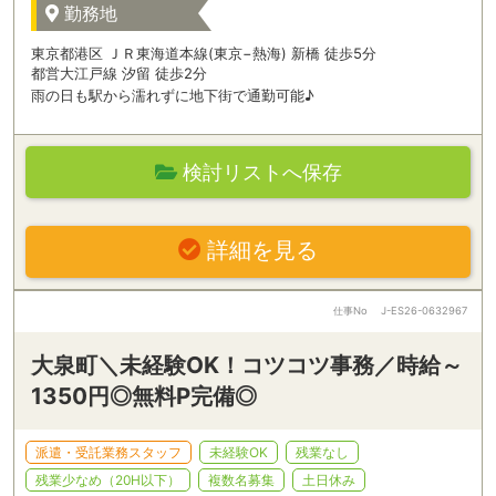
勤務地
東京都港区 ＪＲ東海道本線(東京−熱海) 新橋 徒歩5分
都営大江戸線 汐留 徒歩2分
雨の日も駅から濡れずに地下街で通勤可能♪
検討リストへ保存
詳細を見る
仕事No
J-ES26-0632967
大泉町＼未経験OK！コツコツ事務／時給～
1350円◎無料P完備◎
派遣・受託業務スタッフ
未経験OK
残業なし
残業少なめ（20H以下）
複数名募集
土日休み