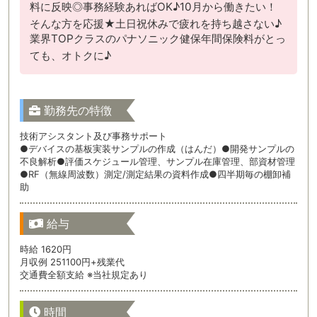
料に反映◎事務経験あればOK♪10月から働きたい！
そんな方を応援★土日祝休みで疲れを持ち越さない♪
業界TOPクラスのパナソニック健保年間保険料がとっ
ても、オトクに♪
勤務先の特徴
技術アシスタント及び事務サポート
●デバイスの基板実装サンプルの作成（はんだ）●開発サンプルの
不良解析●評価スケジュール管理、サンプル在庫管理、部資材管理
●RF（無線周波数）測定/測定結果の資料作成●四半期毎の棚卸補
助
給与
時給 1620円
月収例 251100円+残業代
交通費全額支給 ※当社規定あり
時間