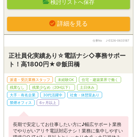
検討リストへ保存
詳細を見る
仕事No
J-ES26-0633187
正社員化実績あり☆電話ナシ◇事務サポー
ト！高1800円★＠飯田橋
派遣・受託業務スタッフ
未経験OK
住宅・建築業界で働く
残業なし
残業少なめ（20H以下）
土日休み
大手・有名企業
30代活躍中
社食・休憩室あり
禁煙オフィス
6ヶ月以上
長期で安定してお仕事したい方に♪幅広サポート業務
でやりがいアリ↑電話対応ナシ！業務に集中しやすい