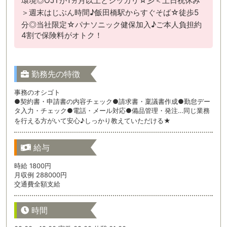
環境◎OJTが1ヵ月以上とシッカリ☆彡＜土日祝休み
＞週末はじぶん時間♪飯田橋駅からすぐそば☆徒歩5
分◎当社限定☆パナソニック健保加入♪ご本人負担約
4割で保険料がオトク！
勤務先の特徴
事務のオシゴト
●契約書・申請書の内容チェック●請求書・稟議書作成●勤怠デー
タ入力・チェック●電話・メール対応●備品管理・発注…同じ業務
を行える方がいて安心♪しっかり教えていただける★
給与
時給 1800円
月収例 288000円
交通費全額支給
時間