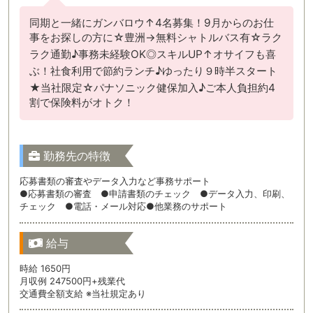
同期と一緒にガンバロウ↑4名募集！9月からのお仕
事をお探しの方に☆豊洲→無料シャトルバス有☆ラク
ラク通勤♪事務未経験OK◎スキルUP↑オサイフも喜
ぶ！社食利用で節約ランチ♪ゆったり９時半スタート
★当社限定☆パナソニック健保加入♪ご本人負担約4
割で保険料がオトク！
勤務先の特徴
応募書類の審査やデータ入力など事務サポート
●応募書類の審査 ●申請書類のチェック ●データ入力、印刷、
チェック ●電話・メール対応●他業務のサポート
給与
時給 1650円
月収例 247500円+残業代
交通費全額支給 ※当社規定あり