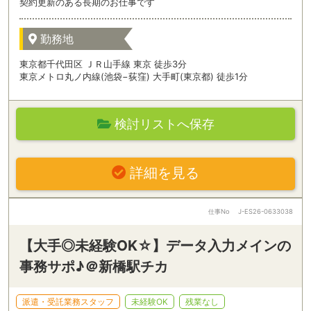
契約更新のある長期のお仕事です
勤務地
東京都千代田区 ＪＲ山手線 東京 徒歩3分
東京メトロ丸ノ内線(池袋−荻窪) 大手町(東京都) 徒歩1分
検討リストへ保存
詳細を見る
仕事No
J-ES26-0633038
【大手◎未経験OK☆】データ入力メインの
事務サポ♪＠新橋駅チカ
派遣・受託業務スタッフ
未経験OK
残業なし