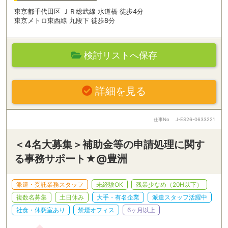
東京都千代田区 ＪＲ総武線 水道橋 徒歩4分
東京メトロ東西線 九段下 徒歩8分
検討リストへ保存
詳細を見る
仕事No
J-ES26-0633221
＜4名大募集＞補助金等の申請処理に関す
る事務サポート★@豊洲
派遣・受託業務スタッフ
未経験OK
残業少なめ（20H以下）
複数名募集
土日休み
大手・有名企業
派遣スタッフ活躍中
社食・休憩室あり
禁煙オフィス
6ヶ月以上