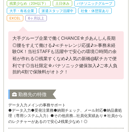
残業少なめ（20H以下）
土日休み
パナソニックグループ
大手・有名企業
派遣スタッフ活躍中
社食・休憩室あり
EXCEL
6ヶ月以上
大手グループ企業で働くCHANCE☆彡あんしん長期
◎腰をすえて働ける♪≪チャレンジ応援♪≫事務未経
験OK！当社STAFFも活躍中で安心の環境◎時間の余
裕が作れる◎残業すくなめ♪人気の新橋@駅チカで便
利です◎当社限定☆パナソニック健保加入♪ご本人負
担約4割で保険料がオトク！
勤務先の特徴
データ入力メインの事務サポート
●データ入力●受発注業務●納期チェック、メール対応●納品書処
理（専用システム入力）●その他庶務…社員化実績あり★社員から
のレクチャーがあるので安心♪残業少なめ！◎