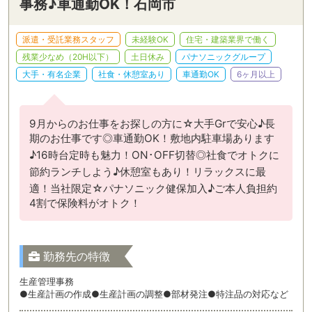
事務♪車通勤OK！石岡市
派遣・受託業務スタッフ
未経験OK
住宅・建築業界で働く
残業少なめ（20H以下）
土日休み
パナソニックグループ
大手・有名企業
社食・休憩室あり
車通勤OK
6ヶ月以上
9月からのお仕事をお探しの方に☆大手Grで安心♪長
期のお仕事です◎車通勤OK！敷地内駐車場あります
♪16時台定時も魅力！ON･OFF切替◎社食でオトクに
節約ランチしよう♪休憩室もあり！リラックスに最
適！当社限定☆パナソニック健保加入♪ご本人負担約
4割で保険料がオトク！
勤務先の特徴
生産管理事務
●生産計画の作成●生産計画の調整●部材発注●特注品の対応など