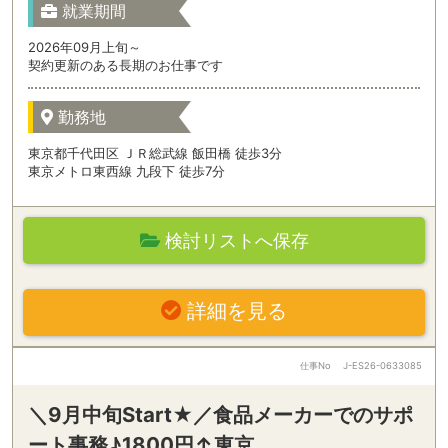
就業期間
2026年09月上旬～
契約更新のある長期のお仕事です
勤務地
東京都千代田区 ＪＲ総武線 飯田橋 徒歩3分
東京メトロ東西線 九段下 徒歩7分
検討リストへ保存
詳細を見る
仕事No
J-ES26-0633085
＼9月中旬Start★／食品メーカーでのサポ
ート事務♪1800円↑東京