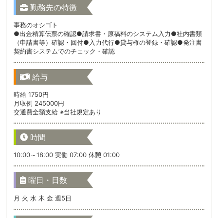
勤務先の特徴
事務のオシゴト
●出金精算伝票の確認●請求書・原稿料のシステム入力●社内書類
（申請書等）確認・回付●入力代行●貸与権の登録・確認●発注書
契約書システムでのチェック・確認
給与
時給 1750円
月収例 245000円
交通費全額支給 ※当社規定あり
時間
10:00～18:00 実働 07:00 休憩 01:00
曜日・日数
月 火 水 木 金 週5日