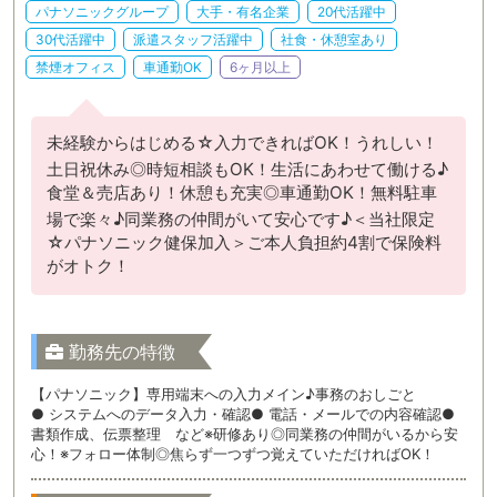
パナソニックグループ
大手・有名企業
20代活躍中
30代活躍中
派遣スタッフ活躍中
社食・休憩室あり
禁煙オフィス
車通勤OK
6ヶ月以上
未経験からはじめる☆入力できればOK！うれしい！
土日祝休み◎時短相談もOK！生活にあわせて働ける♪
食堂＆売店あり！休憩も充実◎車通勤OK！無料駐車
場で楽々♪同業務の仲間がいて安心です♪＜当社限定
☆パナソニック健保加入＞ご本人負担約4割で保険料
がオトク！
勤務先の特徴
【パナソニック】専用端末への入力メイン♪事務のおしごと
● システムへのデータ入力・確認● 電話・メールでの内容確認●
書類作成、伝票整理 など※研修あり◎同業務の仲間がいるから安
心！※フォロー体制◎焦らず一つずつ覚えていただければOK！