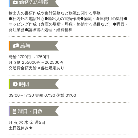
勤務先の特徴
輸出入の書類作成や集計業務など物流に関する事務
●社内外の電話対応●輸出入の書類作成●物流・倉庫費用の集計●
マッピング作成（倉庫の場所・坪数・格納する品目など）●購買・
発注業務●請求書の処理・経費精算
給与
時給 1700円 ～1750円
月収例 255000円～262500円
交通費全額支給 ※当社規定あり
時間
09:00～17:30 実働 07:30 休憩 01:00
曜日・日数
月 火 水 木 金 週5日
土日祝休み★