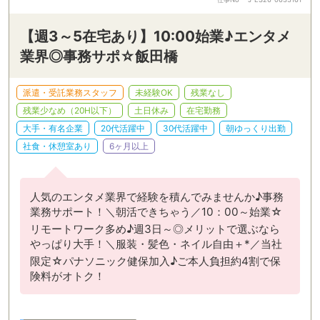
【週3～5在宅あり】10:00始業♪エンタメ
業界◎事務サポ☆飯田橋
派遣・受託業務スタッフ
未経験OK
残業なし
残業少なめ（20H以下）
土日休み
在宅勤務
大手・有名企業
20代活躍中
30代活躍中
朝ゆっくり出勤
社食・休憩室あり
6ヶ月以上
人気のエンタメ業界で経験を積んでみませんか♪事務
業務サポート！＼朝活できちゃう／10：00～始業☆
リモートワーク多め♪週3日～◎メリットで選ぶなら
やっぱり大手！＼服装・髪色・ネイル自由＋*／当社
限定☆パナソニック健保加入♪ご本人負担約4割で保
険料がオトク！