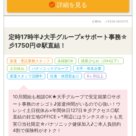
詳細を見る
仕事No
J-ES26-0633173
定時17時半♪大手グループ×サポート事務☆
彡1750円＠駅直結！
派遣・受託業務スタッフ
未経験OK
残業少なめ（20H以下）
土日休み
パナソニックグループ
大手・有名企業
派遣スタッフ活躍中
社食・休憩室あり
6ヶ月以上
10月開始も相談OK★大手グループで安定就業◎サポ
ート事務のオシゴト♪派遣仲間がいるので心強い！ウ
レシイ土日祝休み×年間休日127日☆彡アクセス◎駅
直結の好立地OFFICE＋*周辺にはランチスポットも充
実◎当社限定☆パナソニック健保加入♪ご本人負担約
4割で保険料がオトク！