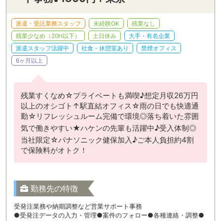
派遣・受託業務スタッフ
未経験OK
残業なし
残業少なめ（20H以下）
土日休み
大手・有名企業
派遣スタッフ活躍中
社食・休憩室あり
禁煙オフィス
6ヶ月以上
残業すくなめ☆プライベートも満喫♪想定月収26万円
以上のオシゴト↑駅直結オフィス☆雨の日でも快適通
勤☆リフレッシュルーム完備で環境◎落ち着いた雰囲
気で働きやすい★ハケンの先輩も活躍中♪受入体制◎
当社限定☆パナソニック健保加入♪ご本人負担約4割
で保険料がオトク！
勤務先の特徴
受発注業務や納期調整など営業サポート事務
●受発注データの入力・管理●案件のフォロー●各種連絡・調整●