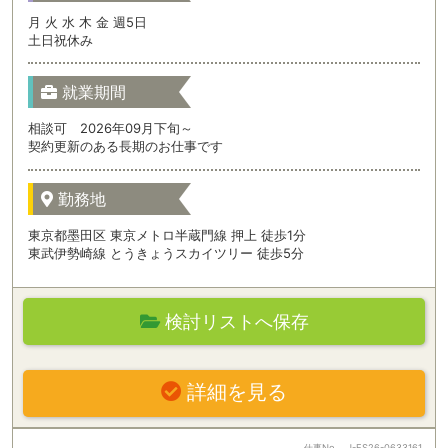
月 火 水 木 金 週5日
土日祝休み
就業期間
相談可 2026年09月下旬～
契約更新のある長期のお仕事です
勤務地
東京都墨田区 東京メトロ半蔵門線 押上 徒歩1分
東武伊勢崎線 とうきょうスカイツリー 徒歩5分
検討リストへ保存
詳細を見る
仕事No
J-ES26-0633161