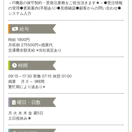
～IT機器の保守契約・受発注業務をご担当頂きます★～●受注情報
の管理●更新案内(手順あり)●見積確認●顧客からの問い合わせ●
システム入力
給与
時給 1900円
月収例 275500円+残業代
交通費全額支給 ※当社規定あり
時間
09:15～17:30 実働 07:15 休憩 01:00
残業 月 0 ～ 9時間
繁忙期により波あり※
曜日・日数
月 火 水 木 金 週5日
土日祝休み★