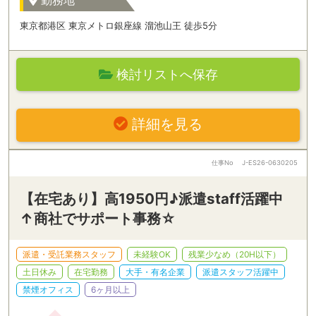
勤務地
東京都港区 東京メトロ銀座線 溜池山王 徒歩5分
検討リストへ保存
詳細を見る
仕事No
J-ES26-0630205
【在宅あり】高1950円♪派遣staff活躍中
↑商社でサポート事務☆
派遣・受託業務スタッフ
未経験OK
残業少なめ（20H以下）
土日休み
在宅勤務
大手・有名企業
派遣スタッフ活躍中
禁煙オフィス
6ヶ月以上