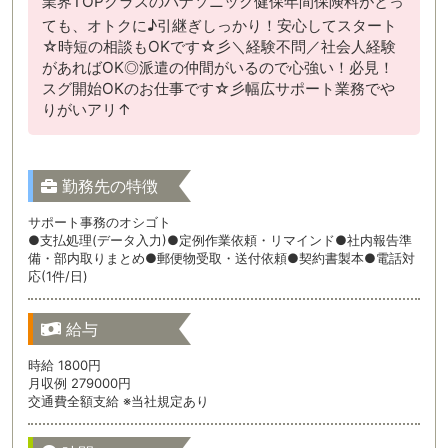
業界TOPクラスのパナソニック健保年間保険料がとっ
ても、オトクに♪引継ぎしっかり！安心してスタート
☆時短の相談もOKです☆彡＼経験不問／社会人経験
があればOK◎派遣の仲間がいるので心強い！必見！
スグ開始OKのお仕事です☆彡幅広サポート業務でや
りがいアリ↑
勤務先の特徴
サポート事務のオシゴト
●支払処理(データ入力)●定例作業依頼・リマインド●社内報告準
備・部内取りまとめ●郵便物受取・送付依頼●契約書製本●電話対
応(1件/日)
給与
時給 1800円
月収例 279000円
交通費全額支給 ※当社規定あり