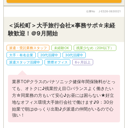
仕事No
J-ES26-0630021
＜浜松町＞大手旅行会社×事務サポ☆未経
験歓迎！＠9月開始
派遣・受託業務スタッフ
未経験OK
残業少なめ（20H以下）
大手・有名企業
20代活躍中
30代活躍中
派遣スタッフ活躍中
禁煙オフィス
6ヶ月以上
業界TOPクラスのパナソニック健保年間保険料がとっ
ても、オトクに♪残業控え目◎バランスよく働きたい
方☆同業務の方もいて安心♪お昼には困らない★好立
地なオフィス環境大手旅行会社で働けます♪9：30分
始業で朝はゆっくり出勤♪彡派遣の仲間がいるので心
強い！