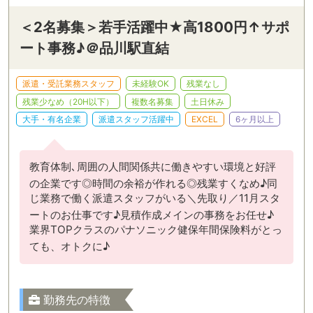
＜2名募集＞若手活躍中★高1800円↑サポ
ート事務♪＠品川駅直結
派遣・受託業務スタッフ
未経験OK
残業なし
残業少なめ（20H以下）
複数名募集
土日休み
大手・有名企業
派遣スタッフ活躍中
EXCEL
6ヶ月以上
教育体制､周囲の人間関係共に働きやすい環境と好評
の企業です◎時間の余裕が作れる◎残業すくなめ♪同
じ業務で働く派遣スタッフがいる＼先取り／11月スタ
ートのお仕事です♪見積作成メインの事務をお任せ♪
業界TOPクラスのパナソニック健保年間保険料がとっ
ても、オトクに♪
勤務先の特徴