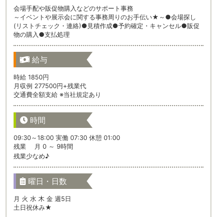
会場手配や販促物購入などのサポート事務
～イベントや展示会に関する事務周りのお手伝い★～●会場探し
(リストチェック・連絡)●見積作成●予約確定・キャンセル●販促
物の購入●支払処理
給与
時給 1850円
月収例 277500円+残業代
交通費全額支給 ※当社規定あり
時間
09:30～18:00 実働 07:30 休憩 01:00
残業 月 0 ～ 9時間
残業少なめ♪
曜日・日数
月 火 水 木 金 週5日
土日祝休み★