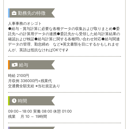
勤務先の特徴
人事事務のオシゴト
●給与・賞与計算に必要な各種データの収集および取りまとめ●委
託先への計算用データの連携●委託先から受領した給与計算結果の
確認および検証●給与計算に関する各種問い合わせ対応●給与関連
データの管理、勤怠締め など※英文書類を目にするかもしれませ
んが、英語は抵抗なければOKです♪
給与
時給 2100円
月収例 336000円+残業代
交通費全額支給 ※当社規定あり
時間
09:00～18:00 実働 08:00 休憩 01:00
残業 月 10 ～ 19時間