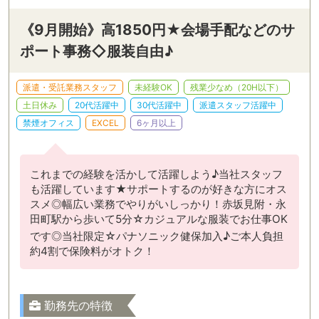
《9月開始》高1850円★会場手配などのサ
ポート事務◇服装自由♪
派遣・受託業務スタッフ
未経験OK
残業少なめ（20H以下）
土日休み
20代活躍中
30代活躍中
派遣スタッフ活躍中
禁煙オフィス
EXCEL
6ヶ月以上
これまでの経験を活かして活躍しよう♪当社スタッフ
も活躍しています★サポートするのが好きな方にオス
スメ◎幅広い業務でやりがいしっかり！赤坂見附・永
田町駅から歩いて5分☆カジュアルな服装でお仕事OK
です◎当社限定☆パナソニック健保加入♪ご本人負担
約4割で保険料がオトク！
勤務先の特徴