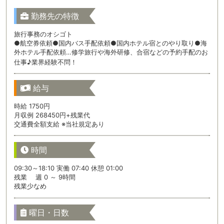
勤務先の特徴
旅行事務のオシゴト
●航空券依頼●国内バス手配依頼●国内ホテル宿とのやり取り●海
外ホテル手配依頼…修学旅行や海外研修、合宿などの予約手配のお
仕事♪業界経験不問！
給与
時給 1750円
月収例 268450円+残業代
交通費全額支給 ※当社規定あり
時間
09:30～18:10 実働 07:40 休憩 01:00
残業 週 0 ～ 9時間
残業少なめ
曜日・日数