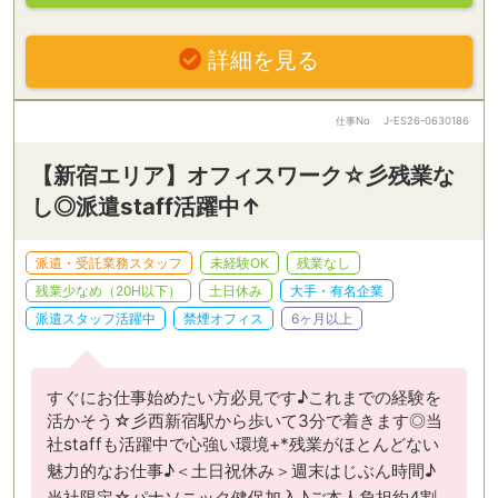
詳細を見る
仕事No
J-ES26-0630186
【新宿エリア】オフィスワーク☆彡残業な
し◎派遣staff活躍中↑
派遣・受託業務スタッフ
未経験OK
残業なし
残業少なめ（20H以下）
土日休み
大手・有名企業
派遣スタッフ活躍中
禁煙オフィス
6ヶ月以上
すぐにお仕事始めたい方必見です♪これまでの経験を
活かそう☆彡西新宿駅から歩いて3分で着きます◎当
社staffも活躍中で心強い環境+*残業がほとんどない
魅力的なお仕事♪＜土日祝休み＞週末はじぶん時間♪
当社限定☆パナソニック健保加入♪ご本人負担約4割