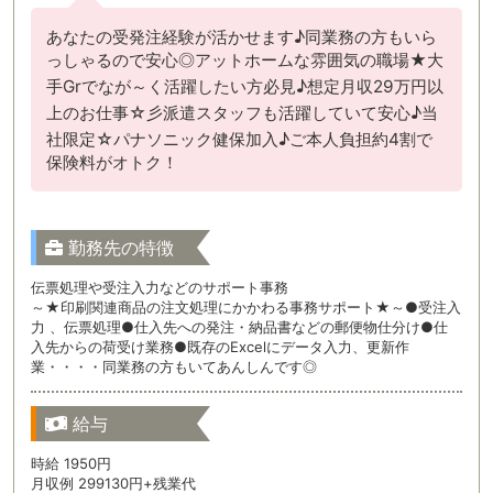
あなたの受発注経験が活かせます♪同業務の方もいら
っしゃるので安心◎アットホームな雰囲気の職場★大
手Grでなが～く活躍したい方必見♪想定月収29万円以
上のお仕事☆彡派遣スタッフも活躍していて安心♪当
社限定☆パナソニック健保加入♪ご本人負担約4割で
保険料がオトク！
勤務先の特徴
伝票処理や受注入力などのサポート事務
～★印刷関連商品の注文処理にかかわる事務サポート★～●受注入
力 、伝票処理●仕入先への発注・納品書などの郵便物仕分け●仕
入先からの荷受け業務●既存のExcelにデータ入力、更新作
業・・・・同業務の方もいてあんしんです◎
給与
時給 1950円
月収例 299130円+残業代