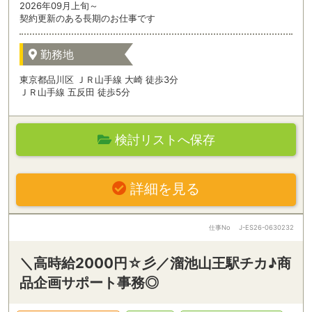
2026年09月上旬～
契約更新のある長期のお仕事です
勤務地
東京都品川区 ＪＲ山手線 大崎 徒歩3分
ＪＲ山手線 五反田 徒歩5分
検討リストへ保存
詳細を見る
仕事No
J-ES26-0630232
＼高時給2000円☆彡／溜池山王駅チカ♪商
品企画サポート事務◎