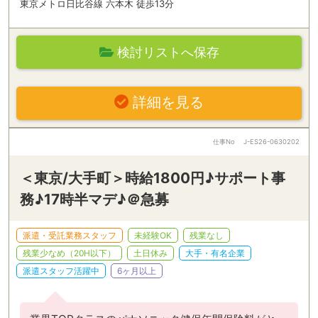
東京メトロ日比谷線 六本木 徒歩13分
検討リストへ保存
詳細を見る
仕事No
J-ES26-0630202
＜東京/大手町＞時給1800円♪サポート事
務♪17時半マデ♪＠急募
派遣・受託業務スタッフ
未経験OK
残業なし
残業少なめ（20H以下）
土日休み
大手・有名企業
派遣スタッフ活躍中
6ヶ月以上