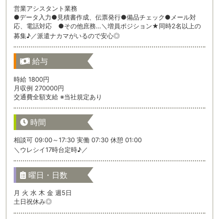
営業アシスタント業務
●データ入力●見積書作成、伝票発行●備品チェック●メール対
応、電話対応 ●その他庶務…＼増員ポジション★同時2名以上の
募集♪／派遣ナカマがいるので安心◎
給与
時給 1800円
月収例 270000円
交通費全額支給 ※当社規定あり
時間
相談可 09:00～17:30 実働 07:30 休憩 01:00
＼ウレシイ17時台定時♪／
曜日・日数
月 火 水 木 金 週5日
土日祝休み◎