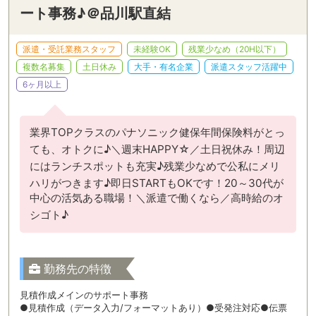
ート事務♪＠品川駅直結
派遣・受託業務スタッフ
未経験OK
残業少なめ（20H以下）
複数名募集
土日休み
大手・有名企業
派遣スタッフ活躍中
6ヶ月以上
業界TOPクラスのパナソニック健保年間保険料がとっ
ても、オトクに♪＼週末HAPPY☆／土日祝休み！周辺
にはランチスポットも充実♪残業少なめで公私にメリ
ハリがつきます♪即日STARTもOKです！20～30代が
中心の活気ある職場！＼派遣で働くなら／高時給のオ
シゴト♪
勤務先の特徴
見積作成メインのサポート事務
●見積作成（データ入力/フォーマットあり）●受発注対応●伝票