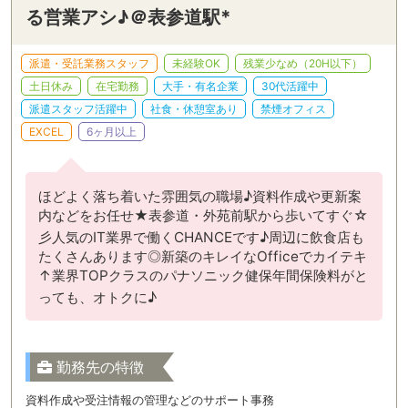
る営業アシ♪＠表参道駅*
派遣・受託業務スタッフ
未経験OK
残業少なめ（20H以下）
土日休み
在宅勤務
大手・有名企業
30代活躍中
派遣スタッフ活躍中
社食・休憩室あり
禁煙オフィス
EXCEL
6ヶ月以上
ほどよく落ち着いた雰囲気の職場♪資料作成や更新案
内などをお任せ★表参道・外苑前駅から歩いてすぐ☆
彡人気のIT業界で働くCHANCEです♪周辺に飲食店も
たくさんあります◎新築のキレイなOfficeでカイテキ
↑業界TOPクラスのパナソニック健保年間保険料がと
っても、オトクに♪
勤務先の特徴
資料作成や受注情報の管理などのサポート事務