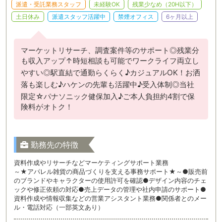
派遣・受託業務スタッフ
未経験OK
残業少なめ（20H以下）
土日休み
派遣スタッフ活躍中
禁煙オフィス
6ヶ月以上
マーケットリサーチ、調査案件等のサポート◎残業分
も収入アップ↑時短相談も可能でワークライフ両立し
やすい◎駅直結で通勤らくらく♪カジュアルOK！お洒
落も楽しむ♪ハケンの先輩も活躍中♪受入体制◎当社
限定☆パナソニック健保加入♪ご本人負担約4割で保
険料がオトク！
勤務先の特徴
資料作成やリサーチなどマーケティングサポート業務
～★アパレル雑貨の商品づくりを支える事務サポート★～●販売前
のブランドやキャラクターの使用許可を確認●デザイン内容のチェ
ックや修正依頼の対応●売上データの管理や社内申請のサポート●
資料作成や情報収集などの営業アシスタント業務●関係者とのメー
ル・電話対応（一部英文あり）