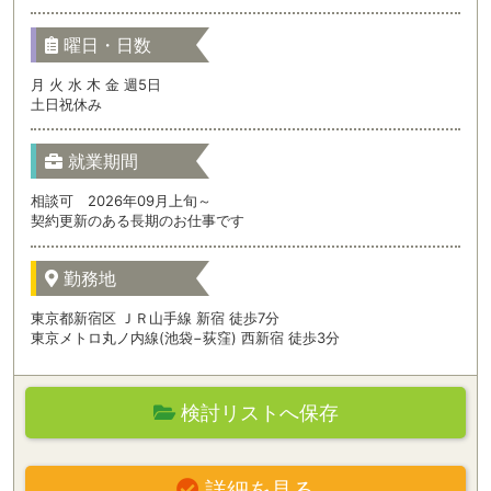
曜日・日数
月 火 水 木 金 週5日
土日祝休み
就業期間
相談可 2026年09月上旬～
契約更新のある長期のお仕事です
勤務地
東京都新宿区 ＪＲ山手線 新宿 徒歩7分
東京メトロ丸ノ内線(池袋−荻窪) 西新宿 徒歩3分
検討リストへ保存
詳細を見る