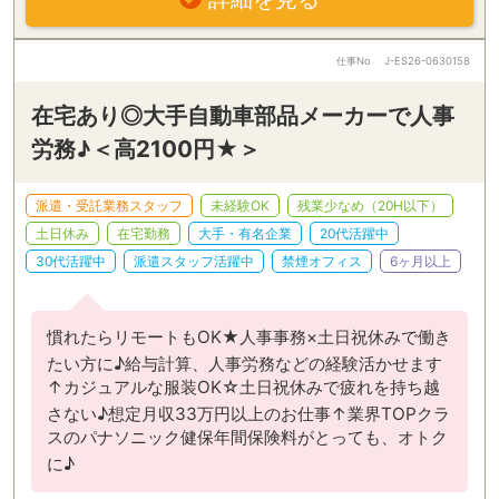
仕事No
J-ES26-0630158
在宅あり◎大手自動車部品メーカーで人事
労務♪＜高2100円★＞
派遣・受託業務スタッフ
未経験OK
残業少なめ（20H以下）
土日休み
在宅勤務
大手・有名企業
20代活躍中
30代活躍中
派遣スタッフ活躍中
禁煙オフィス
6ヶ月以上
慣れたらリモートもOK★人事事務×土日祝休みで働き
たい方に♪給与計算、人事労務などの経験活かせます
↑カジュアルな服装OK☆土日祝休みで疲れを持ち越
さない♪想定月収33万円以上のお仕事↑業界TOPクラ
スのパナソニック健保年間保険料がとっても、オトク
に♪