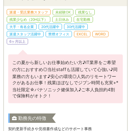
派遣・受託業務スタッフ
未経験OK
残業なし
残業少なめ（20H以下）
土日休み
在宅勤務
大手・有名企業
20代活躍中
30代活躍中
派遣スタッフ活躍中
禁煙オフィス
EXCEL
WORD
6ヶ月以上
この夏から新しいお仕事始めたい方♪IT業界をご希望
の方におすすめ◎当社staffも活躍していて心強い♪同
業務の方もいます♪安心の環境◎人気のリモートワー
クがあるお仕事！残業ほぼなしでジブン時間も充実+*
当社限定☆パナソニック健保加入♪ご本人負担約4割
で保険料がオトク！
勤務先の特徴
契約更新手続きや見積書作成などのサポート事務