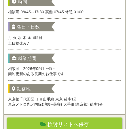
時間
相談可 08:45～17:30 実働 07:45 休憩 01:00
曜日・日数
月 火 水 木 金 週5日
土日祝休み♪
就業期間
相談可 2026年09月上旬～
契約更新のある長期のお仕事です
勤務地
東京都千代田区 ＪＲ山手線 東京 徒歩1分
東京メトロ丸ノ内線(池袋−荻窪) 大手町(東京都) 徒歩1分
検討リストへ保存