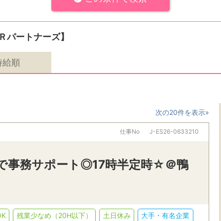
Ｒパートナーズ】
時給順
次の20件を表示»
仕事No
J-ES26-0633210
で事務サポート◎17時半定時☆＠鴨
K
残業少なめ（20H以下）
土日休み
大手・有名企業