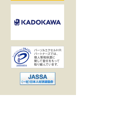
業界で働く
企業
駅
出勤
作・データ入力
ス