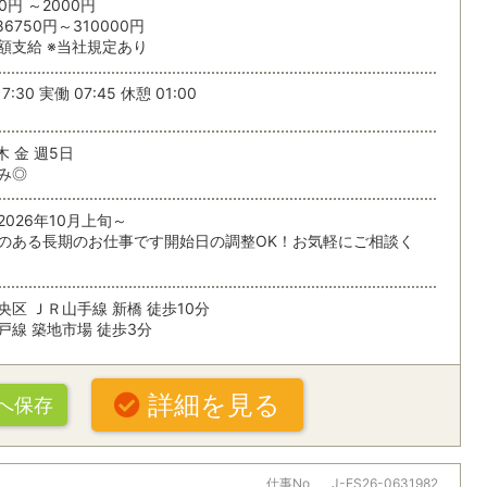
0円 ～2000円
86750円～310000円
する
額支給 ※当社規定あり
条
7:30 実働 07:45 休憩 01:00
木 金 週5日
み◎
026年10月上旬～
のある長期のお仕事です開始日の調整OK！お気軽にご相談く
央区 ＪＲ山手線 新橋 徒歩10分
戸線 築地市場 徒歩3分
詳細を見る
へ保存
仕事No
J-ES26-0631982