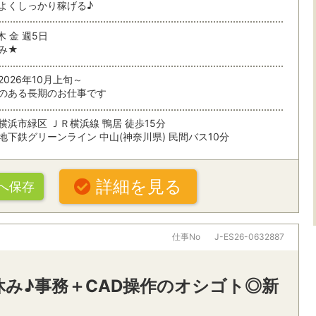
よくしっかり稼げる♪
未経験OK
住宅・建築
条件を追加する
木 金 週5日
残業なし
残業少なめ
み★
複数人募集
土日休み
026年10月上旬～
のある長期のお仕事です
扶養内で働く
シフト制
索
横浜市緑区 ＪＲ横浜線 鴨居 徒歩15分
在宅勤務
地下鉄グリーンライン 中山(神奈川県) 民間バス10分
ぶ
詳細を見る
パナソニックグループ
大手・有名
へ保存
20代活躍中
30代活躍中
オフィスワークすべて
・駅・路線から探す
仕事No
J-ES26-0632887
派遣スタッフ活躍中
朝ゆっくり
一般事務・その他オフィスワーク
パソコン操
ング
社食・休憩室あり
禁煙オフィ
休み♪事務＋CAD操作のオシゴト◎新
営業事務
秘書
名
条件を追加する
車通勤OK
受付・レセプショニスト
経理・財務