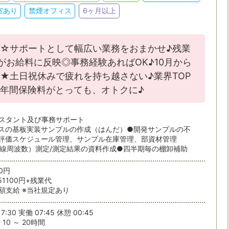
室あり
禁煙オフィス
6ヶ月以上
☆サポートとして幅広い業務をおまかせ♪残業
がお給料に反映◎事務経験あればOK♪10月から
・駅・路線から探す
★土日祝休みで疲れを持ち越さない♪業界TOP
年間保険料がとっても、オトクに♪
ら検索
スタント及び事務サポート
スの基板実装サンプルの作成（はんだ）●開発サンプルの不
評価スケジュール管理、サンプル在庫管理、部資材管理
無線周波数）測定/測定結果の資料作成●四半期毎の棚卸補助
20円
51100円+残業代
額支給 ※当社規定あり
条件を選ぶ
駅から
7:30 実働 07:45 休憩 00:45
10 ～ 20時間