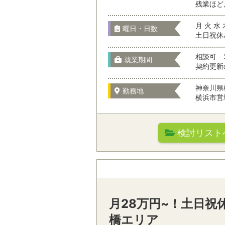
残業ほど
お仕事の特徴
月 火 水 
曜日・日数
土日祝休
相談可 2
就業期間
契約更新
駅名から検
神奈川県
勤務地
横浜市営
職種を選
検討リスト
勤務先の特徴
オフィスワーク
通勤時間
テレマーケティ
月28万円~！土日祝
駅名から検索/駅
営業・サービス
橋エリア