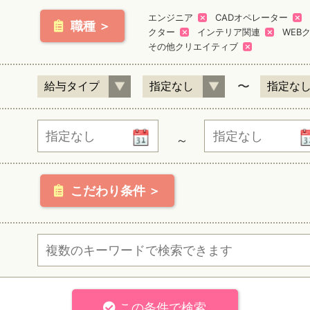
エンジニア
CADオペレーター
職種 ＞
クター
インテリア関連
WEB
その他クリエイティブ
〜
～
こだわり条件 ＞
この条件で検索