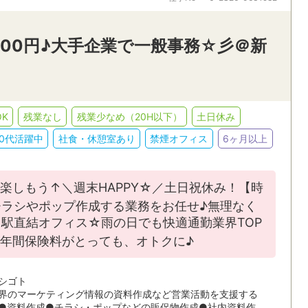
800円♪大手企業で一般事務☆彡＠新
K
残業なし
残業少なめ（20H以下）
土日休み
30代活躍中
社食・休憩室あり
禁煙オフィス
6ヶ月以上
楽しもう↑＼週末HAPPY☆／土日祝休み！【時
やチラシやポップ作成する業務をお任せ♪無理なく
駅直結オフィス☆雨の日でも快適通勤業界TOP
年間保険料がとっても、オトクに♪
シゴト
界のマーケティング情報の資料作成など営業活動を支援する
●資料作成●チラシ・ポップなどの販促物作成●社内資料作