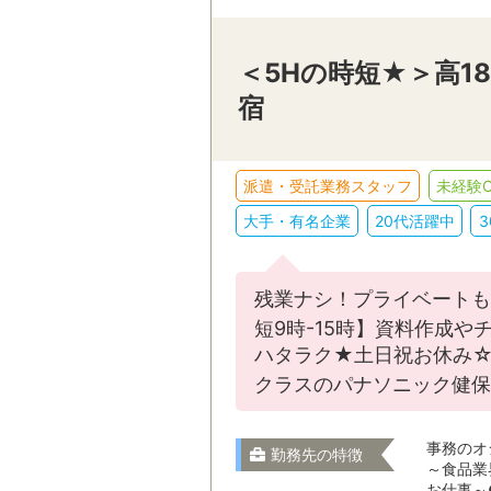
＜5Hの時短★＞高1
宿
派遣・受託業務スタッフ
未経験O
大手・有名企業
20代活躍中
残業ナシ！プライベートも
短9時-15時】資料作成
ハタラク★土日祝お休み☆
クラスのパナソニック健保
事務のオ
勤務先の特徴
～食品業
お仕事～