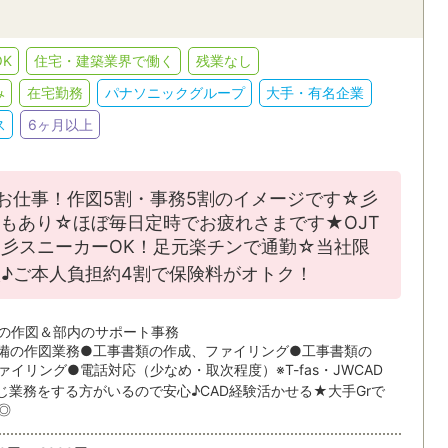
人事・総務
英文事務
JR
私鉄・そ
貿易事務・海外営業事務
翻訳・通訳
K
住宅・建築業界で働く
残業なし
ィブ
語学力を活かす
EXCEL
索/都道府県
み
在宅勤務
パナソニックグループ
大手・有名企業
金融・証券・保険事務
学校事務
ACCESS
WORD
ス
6ヶ月以上
条件を追加する
POWERPOINT
CAD
する
のお仕事！作図5割・事務5割のイメージです☆彡
条
もあり☆ほぼ毎日定時でお疲れさまです★OJT
彡スニーカーOK！足元楽チンで通勤☆当社限
派遣・受託業務スタッフ
紹介予定派
♪ご本人負担約4割で保険料がオトク！
の作図＆部内のサポート事務
備の作図業務●工事書類の作成、ファイリング●工事書類の
ァイリング●電話対応（少なめ・取次程度）※T-fas・JWCAD
6ヵ月以上
3～6ヶ月
じ業務をする方がいるので安心♪CAD経験活かせる★大手Grで
◎
1～3ヵ月
1ヵ月未満