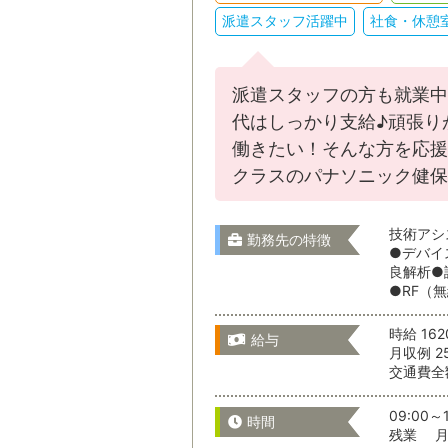
派遣スタッフ活躍中
社食・休憩
派遣スタッフの方も就業中
代はしっかり支給♪頑張り
通勤時間
働きたい！そんな方を応援
クラスのパナソニック健保
通勤時間か
技術アシ
勤務先の特徴
●デバイ
良解析●
●RF（
時給 16
給与
月収例 2
交通費全
こだわりの
09:00～1
時間
残業 月 