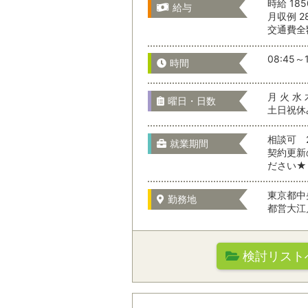
時給 185
給与
月収例 2
選択をすべてクリア
交通費全
千葉県
08:45～1
時間
月 火 水 
曜日・日数
東京都
土日祝休
相談可 2
就業期間
契約更新
神奈川県
ださい★
東京都中
勤務地
都営大江
山梨県
検討リスト