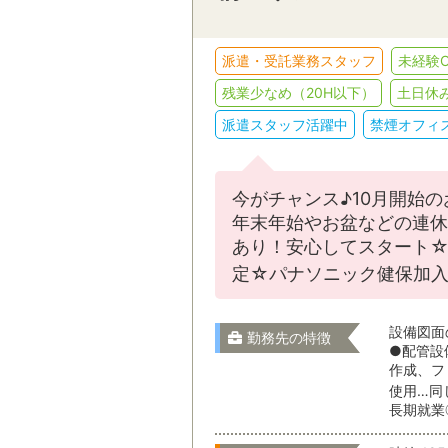
販売・接客
派遣・受託業務スタッフ
未経験O
IT・クリエイテ
スキルを活かす
駅名から検
残業少なめ（20H以下）
土日休
その他
派遣スタッフ活躍中
禁煙オフィ
選択をすべてクリア
茨城県
今がチャンス♪10月開始
年末年始やお盆などの連休
あり！安心してスタート☆
栃木県
定☆パナソニック健保加入
就業形態
設備図面
勤務先の特徴
群馬県
●配管設
作成、フ
就業期間
使用…同
長期就業
埼玉県