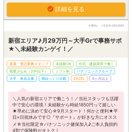
詳細を見る
仕事No
J-ES26-0603885
新宿エリア♪月29万円～大手Grで事務サポ
★＼未経験カンゲイ！／
派遣・受託業務スタッフ
未経験OK
住宅・建築業界で働く
残業少なめ（20H以下）
シフト制
パナソニックグループ
大手・有名企業
朝ゆっくり出勤
EXCEL
6ヶ月以上
＼人気の新宿エリアで働こう！／当社スタッフも活躍
中で安心の環境！未経験から時給1850円って嬉しい
★早めに決めて安心☆9月スタート！何かと便利★平
日×日祝休みです◎『サポート』が好きな方にオスス
メ☆当社限定☆パナソニック健保加入♪ご本人負担約
4割で保険料がオトク！