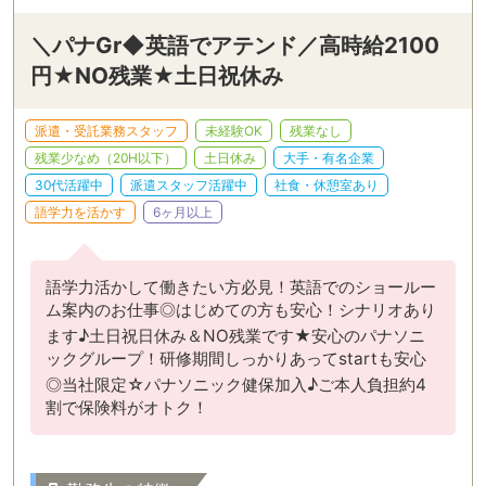
＼パナGr◆英語でアテンド／高時給2100
円★NO残業★土日祝休み
派遣・受託業務スタッフ
未経験OK
残業なし
残業少なめ（20H以下）
土日休み
大手・有名企業
30代活躍中
派遣スタッフ活躍中
社食・休憩室あり
語学力を活かす
6ヶ月以上
語学力活かして働きたい方必見！英語でのショールー
ム案内のお仕事◎はじめての方も安心！シナリオあり
ます♪土日祝日休み＆NO残業です★安心のパナソニ
ックグループ！研修期間しっかりあってstartも安心
◎当社限定☆パナソニック健保加入♪ご本人負担約4
割で保険料がオトク！