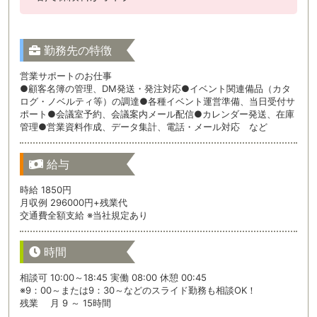
勤務先の特徴
営業サポートのお仕事
●顧客名簿の管理、DM発送・発注対応●イベント関連備品（カタ
ログ・ノベルティ等）の調達●各種イベント運営準備、当日受付サ
ポート●会議室予約、会議案内メール配信●カレンダー発送、在庫
管理●営業資料作成、データ集計、電話・メール対応 など
給与
時給 1850円
月収例 296000円+残業代
交通費全額支給 ※当社規定あり
時間
相談可 10:00～18:45 実働 08:00 休憩 00:45
※9：00～または9：30～などのスライド勤務も相談OK！
残業 月 9 ～ 15時間