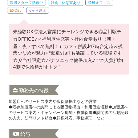
派遣スタッフ活躍中
社食・休憩室あり
禁煙オフィス
EXCEL
6ヶ月以上
未経験OK◎法人営業にチャレンジできる◎品川駅チ
カOFFICE♪＜福利厚生充実＞社内食堂あり（朝・
昼・夜・すべて無料！）カフェ併設♪17時台定時＆残
業少なめが魅力+*派遣staffも活躍している職場です
☆彡当社限定☆パナソニック健保加入♪ご本人負担約
4割で保険料がオトク！
勤務先の特徴
加盟店へのサービス案内や販促物掲出などの営業
●既存加盟店への訪問による販促物掲出・利用促進活動●加盟店へ
のサービス案内・キャンペーン周知・稼働促進●訪問後の活動記録
の入力、訪問リスト精査●顧客対応、事務処理 など
給与