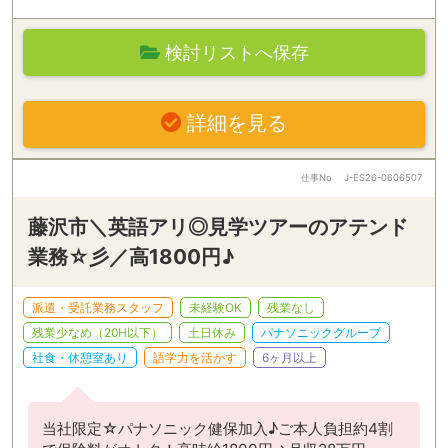
検討リストへ保存
詳細を見る
仕事No
J-ES26-0606507
藤沢市＼英語アリ◎見学ツアーのアテンド
業務☆彡／高1800円♪
派遣・受託業務スタッフ
未経験OK
残業なし
残業少なめ（20H以下）
土日休み
パナソニックグループ
社食・休憩室あり
語学力を活かす
6ヶ月以上
当社限定☆パナソニック健保加入♪ご本人負担約4割