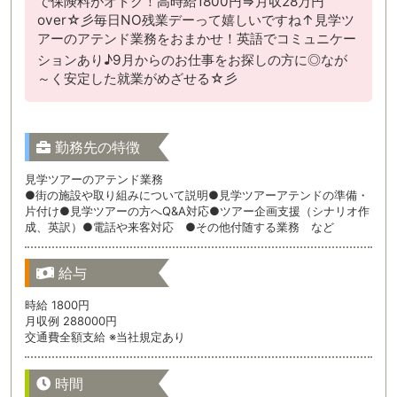
で保険料がオトク！高時給1800円⇒月収28万円
over☆彡毎日NO残業デーって嬉しいですね↑見学ツ
アーのアテンド業務をおまかせ！英語でコミュニケー
ションあり♪9月からのお仕事をお探しの方に◎なが
～く安定した就業がめざせる☆彡
勤務先の特徴
見学ツアーのアテンド業務
●街の施設や取り組みについて説明●見学ツアーアテンドの準備・
片付け●見学ツアーの方へQ&A対応●ツアー企画支援（シナリオ作
成、英訳）●電話や来客対応 ●その他付随する業務 など
給与
時給 1800円
月収例 288000円
交通費全額支給 ※当社規定あり
時間