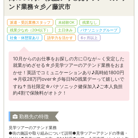
ンド業務☆彡／藤沢市
派遣・受託業務スタッフ
未経験OK
残業なし
残業少なめ（20H以下）
土日休み
パナソニックグループ
社食・休憩室あり
語学力を活かす
6ヶ月以上
10月からのお仕事をお探しの方に◎なが～く安定した
就業がめざせる☆彡見学ツアーのアテンド業務をおま
かせ！英語でコミュニケーションあり♪高時給1800円
⇒月収28万円over☆彡毎日NO残業デーって嬉しいで
すね↑当社限定☆パナソニック健保加入♪ご本人負担
約4割で保険料がオトク！
勤務先の特徴
見学ツアーのアテンド業務
●街の施設や取り組みについて説明●見学ツアーアテンドの準備・