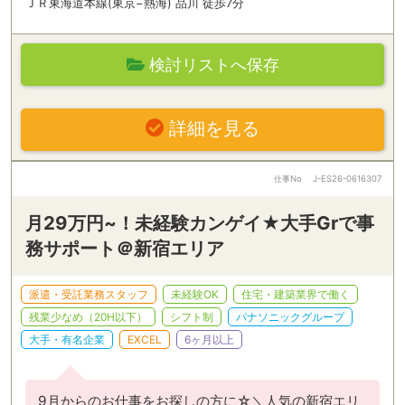
ＪＲ東海道本線(東京−熱海) 品川 徒歩7分
検討リストへ保存
詳細を見る
仕事No
J-ES26-0616307
月29万円~！未経験カンゲイ★大手Grで事
務サポート＠新宿エリア
派遣・受託業務スタッフ
未経験OK
住宅・建築業界で働く
残業少なめ（20H以下）
シフト制
パナソニックグループ
大手・有名企業
EXCEL
6ヶ月以上
9月からのお仕事をお探しの方に☆＼人気の新宿エリ