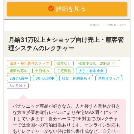
詳細を見る
仕事No
J-ES26-0603759
月給31万以上★ショップ向け売上・顧客管
理システムのレクチャー
派遣・受託業務スタッフ
残業なし
残業少なめ（20H以下）
複数名募集
土日休み
在宅勤務
大手・有名企業
20代活躍中
30代活躍中
社食・休憩室あり
禁煙オフィス
6ヶ月以上
パナソニック商品が好きな方、人と接する業務が好き
な方☆彡業務遂行レベルにより在宅MAX週４にシフ
トしていきます！自分ペースでOK対面でのレクチャ
ーでは全国への宿泊出張あります。オンライン対応も
ありレクチャーがない時は報告書作成など、自分ペー