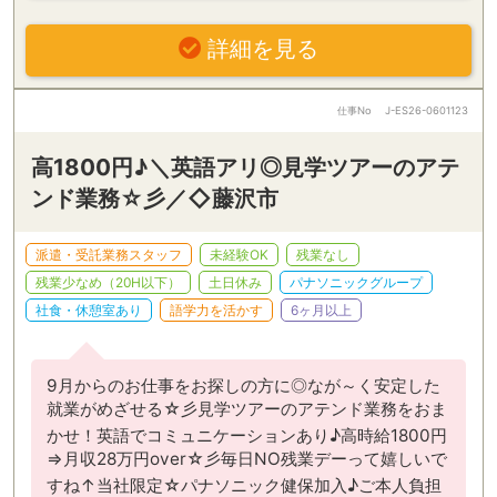
詳細を見る
仕事No
J-ES26-0601123
高1800円♪＼英語アリ◎見学ツアーのアテ
ンド業務☆彡／◇藤沢市
派遣・受託業務スタッフ
未経験OK
残業なし
残業少なめ（20H以下）
土日休み
パナソニックグループ
社食・休憩室あり
語学力を活かす
6ヶ月以上
9月からのお仕事をお探しの方に◎なが～く安定した
就業がめざせる☆彡見学ツアーのアテンド業務をおま
かせ！英語でコミュニケーションあり♪高時給1800円
⇒月収28万円over☆彡毎日NO残業デーって嬉しいで
すね↑当社限定☆パナソニック健保加入♪ご本人負担