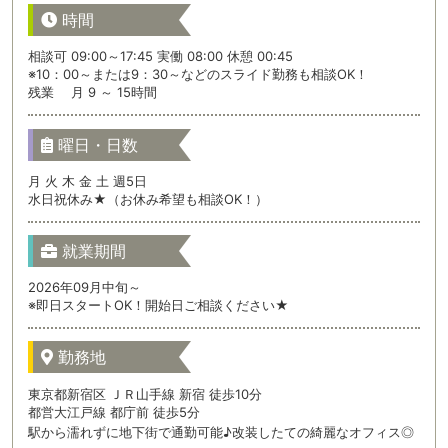
時間
相談可 09:00～17:45 実働 08:00 休憩 00:45
※10：00～または9：30～などのスライド勤務も相談OK！
残業 月 9 ～ 15時間
曜日・日数
月 火 木 金 土 週5日
水日祝休み★（お休み希望も相談OK！）
就業期間
2026年09月中旬～
※即日スタートOK！開始日ご相談ください★
勤務地
東京都新宿区 ＪＲ山手線 新宿 徒歩10分
都営大江戸線 都庁前 徒歩5分
駅から濡れずに地下街で通勤可能♪改装したての綺麗なオフィス◎