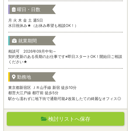
曜日・日数
月 火 木 金 土 週5日
水日祝休み★（お休み希望も相談OK！）
就業期間
相談可 2026年09月中旬～
契約更新のある長期のお仕事です※即日スタートOK！開始日ご相談
ください★
勤務地
東京都新宿区 ＪＲ山手線 新宿 徒歩10分
都営大江戸線 都庁前 徒歩5分
駅から濡れずに地下街で通勤可能♪改装したての綺麗なオフィス◎
検討リストへ保存