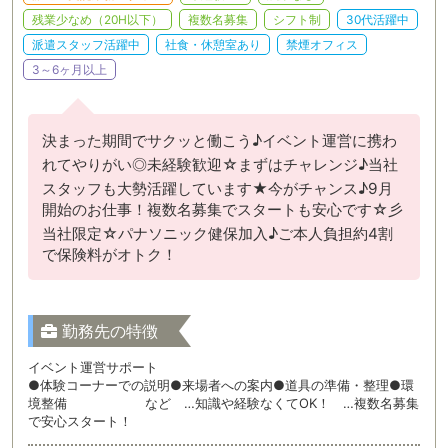
残業少なめ（20H以下）
複数名募集
シフト制
30代活躍中
派遣スタッフ活躍中
社食・休憩室あり
禁煙オフィス
3～6ヶ月以上
決まった期間でサクッと働こう♪イベント運営に携わ
れてやりがい◎未経験歓迎☆まずはチャレンジ♪当社
スタッフも大勢活躍しています★今がチャンス♪9月
開始のお仕事！複数名募集でスタートも安心です☆彡
当社限定☆パナソニック健保加入♪ご本人負担約4割
で保険料がオトク！
勤務先の特徴
イベント運営サポート
●体験コーナーでの説明●来場者への案内●道具の準備・整理●環
境整備 など …知識や経験なくてOK！ …複数名募集
で安心スタート！