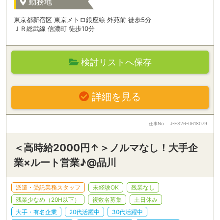
勤務地
東京都新宿区 東京メトロ銀座線 外苑前 徒歩5分
ＪＲ総武線 信濃町 徒歩10分
検討リストへ保存
詳細を見る
仕事No
J-ES26-0618079
＜高時給2000円↑＞ノルマなし！大手企
業×ルート営業♪@品川
派遣・受託業務スタッフ
未経験OK
残業なし
残業少なめ（20H以下）
複数名募集
土日休み
大手・有名企業
20代活躍中
30代活躍中