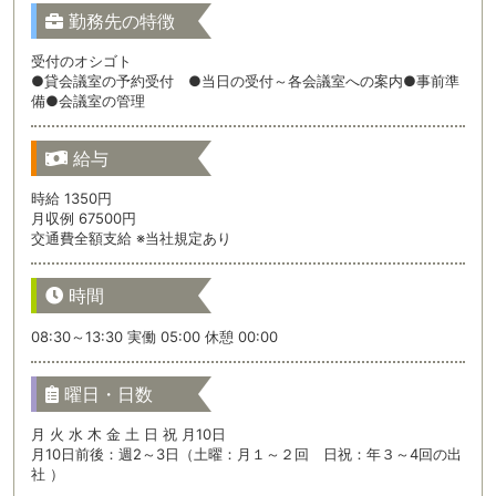
勤務先の特徴
受付のオシゴト
●貸会議室の予約受付 ●当日の受付～各会議室への案内●事前準
備●会議室の管理
給与
時給 1350円
月収例 67500円
交通費全額支給 ※当社規定あり
時間
08:30～13:30 実働 05:00 休憩 00:00
曜日・日数
月 火 水 木 金 土 日 祝 月10日
月10日前後：週2～3日（土曜：月１～２回 日祝：年３～4回の出
社 ）