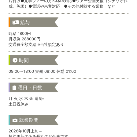
片付け●見学ツアーの方へQ&A対応●ツアー企画支援（シナリオ作
成、英訳）●電話や来客対応 ●その他付随する業務 など
給与
時給 1800円
月収例 288000円
交通費全額支給 ※当社規定あり
時間
09:00～18:00 実働 08:00 休憩 01:00
曜日・日数
月 火 水 木 金 週5日
土日祝休み
就業期間
2026年10月上旬～
契約更新のある長期のお仕事です