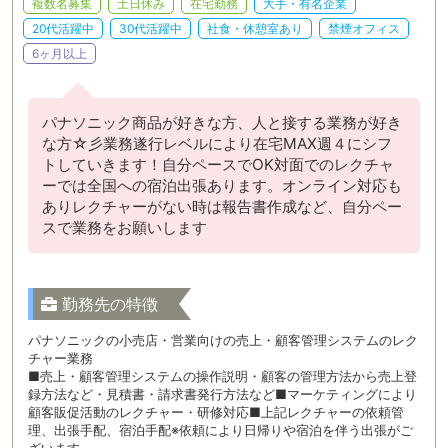
複数名募集
土日休み
在宅勤務
大手・有名企業
20代活躍中
30代活躍中
社食・休憩室あり
禁煙オフィス
6ヶ月以上
パナソニック商品が好きな方、人と接する業務が好き
な方☆彡業務遂行レベルにより在宅MAX週４にシフ
トしていきます！自分ペースでOK対面でのレクチャ
ーでは全国への宿泊出張あります。オンライン対応も
ありレクチャーがない時は報告書作成など、自分ペー
スで業務をお願いします
勤務先の特徴
パナソニックの小売店・営業向けの売上・顧客管理システムのレク
チャー業務
■売上・顧客管理システムの操作説明・顧客の管理方法から売上登
録方法など・見積書・請求書発行方法など■マーケティングにより
顧客販促活動のレクチャー・研修対応■上記レクチャーの依頼管
理、出張手配、宿泊手配※依頼により日帰りや宿泊を伴う出張がご
ざいます。