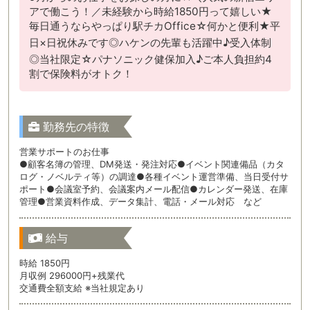
アで働こう！／未経験から時給1850円って嬉しい★
毎日通うならやっぱり駅チカOffice☆何かと便利★平
日×日祝休みです◎ハケンの先輩も活躍中♪受入体制
◎当社限定☆パナソニック健保加入♪ご本人負担約4
割で保険料がオトク！
勤務先の特徴
営業サポートのお仕事
●顧客名簿の管理、DM発送・発注対応●イベント関連備品（カタ
ログ・ノベルティ等）の調達●各種イベント運営準備、当日受付サ
ポート●会議室予約、会議案内メール配信●カレンダー発送、在庫
管理●営業資料作成、データ集計、電話・メール対応 など
給与
時給 1850円
月収例 296000円+残業代
交通費全額支給 ※当社規定あり