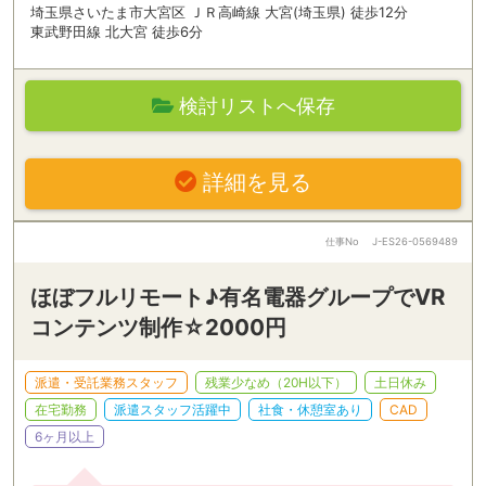
埼玉県さいたま市大宮区 ＪＲ高崎線 大宮(埼玉県) 徒歩12分
東武野田線 北大宮 徒歩6分
検討リストへ保存
詳細を見る
仕事No
J-ES26-0569489
ほぼフルリモート♪有名電器グループでVR
コンテンツ制作☆2000円
派遣・受託業務スタッフ
残業少なめ（20H以下）
土日休み
在宅勤務
派遣スタッフ活躍中
社食・休憩室あり
CAD
6ヶ月以上