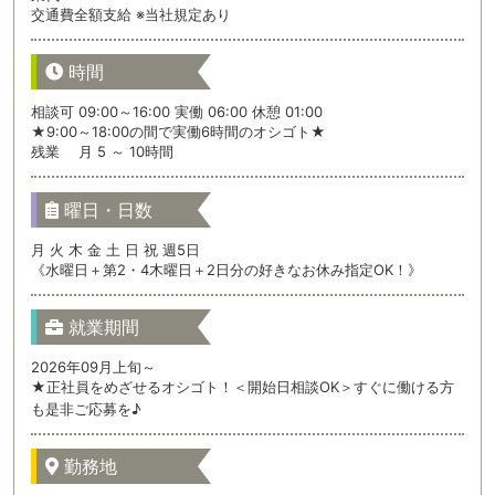
交通費全額支給 ※当社規定あり
時間
相談可 09:00～16:00 実働 06:00 休憩 01:00
★9:00～18:00の間で実働6時間のオシゴト★
残業 月 5 ～ 10時間
曜日・日数
月 火 木 金 土 日 祝 週5日
《水曜日＋第2・4木曜日＋2日分の好きなお休み指定OK！》
就業期間
2026年09月上旬～
★正社員をめざせるオシゴト！＜開始日相談OK＞すぐに働ける方
も是非ご応募を♪
勤務地