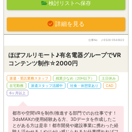
検討リストへ保存
詳細を見る
仕事No
J-ES26-0543622
ほぼフルリモート♪有名電器グループでVR
コンテンツ制作☆2000円
派遣・受託業務スタッフ
残業少なめ（20H以下）
土日休み
在宅勤務
派遣スタッフ活躍中
社食・休憩室あり
CAD
6ヶ月以上
都市や空間VRを制作/推進する部門でのお仕事です！
3dsMAXの使用経験ある方、3Dデータを作成したこ
とがある方は是非！都市開発や建設事業に携わった経
験も活かせる！やりがい感じられるお仕事慣れればフ