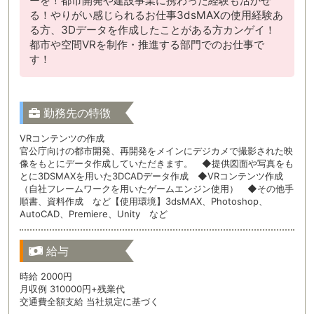
ーを！都市開発や建設事業に携わった経験も活かせ
る！やりがい感じられるお仕事3dsMAXの使用経験あ
る方、3Dデータを作成したことがある方カンゲイ！
都市や空間VRを制作・推進する部門でのお仕事で
す！
勤務先の特徴
VRコンテンツの作成
官公庁向けの都市開発、再開発をメインにデジカメで撮影された映
像をもとにデータ作成していただきます。 ◆提供図面や写真をも
とに3DSMAXを用いた3DCADデータ作成 ◆VRコンテンツ作成
（自社フレームワークを用いたゲームエンジン使用） ◆その他手
順書、資料作成 など【使用環境】3dsMAX、Photoshop、
AutoCAD、Premiere、Unity など
給与
時給 2000円
月収例 310000円+残業代
交通費全額支給 当社規定に基づく