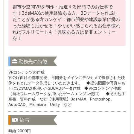
都市や空間VRを制作・推進する部門でのお仕事で
す！3dsMAXの使用経験ある方、3Dデータを作成し
たことがある方カンゲイ！都市開発や建設事業に携わ
った経験も活かせる！やりがい感じられるお仕事慣れ
ればフルリモートも！興味ある方は是非エントリー
を！
勤務先の特徴
VRコンテンツの作成
官公庁向けの都市開発、再開発をメインにデジカメで撮影された映
像をもとにデータ作成していただきます。 ◆提供図面や写真をも
とに3DSMAXを用いた3DCADデータ作成 ◆VRコンテンツ作成
（自社フレームワークを用いたゲームエンジン使用） ◆その他手
順書、資料作成 など【使用環境】3dsMAX、Photoshop、
AutoCAD、Premiere、Unity など
給与
時給 2000円