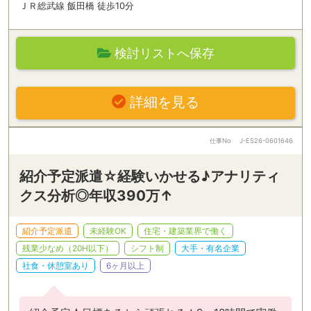
ＪＲ総武線 飯田橋 徒歩10分
検討リストへ保存
詳細を見る
仕事No
J-ES26-0601646
紹介予定派遣☆経験いかせる♪アナリティ
クス分析◎年収390万↑
紹介予定派遣
未経験OK
住宅・建築業界で働く
残業少なめ（20H以下）
シフト制
大手・有名企業
社食・休憩室あり
6ヶ月以上