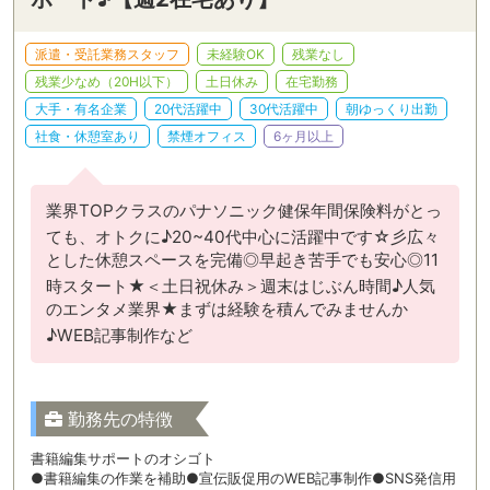
派遣・受託業務スタッフ
未経験OK
残業なし
残業少なめ（20H以下）
土日休み
在宅勤務
大手・有名企業
20代活躍中
30代活躍中
朝ゆっくり出勤
社食・休憩室あり
禁煙オフィス
6ヶ月以上
業界TOPクラスのパナソニック健保年間保険料がとっ
ても、オトクに♪20~40代中心に活躍中です☆彡広々
とした休憩スペースを完備◎早起き苦手でも安心◎11
時スタート★＜土日祝休み＞週末はじぶん時間♪人気
のエンタメ業界★まずは経験を積んでみませんか
♪WEB記事制作など
勤務先の特徴
書籍編集サポートのオシゴト
●書籍編集の作業を補助●宣伝販促用のWEB記事制作●SNS発信用