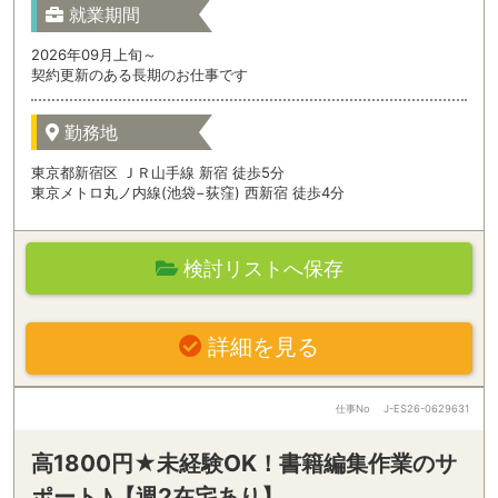
就業期間
2026年09月上旬～
契約更新のある長期のお仕事です
勤務地
東京都新宿区 ＪＲ山手線 新宿 徒歩5分
東京メトロ丸ノ内線(池袋−荻窪) 西新宿 徒歩4分
検討リストへ保存
詳細を見る
仕事No
J-ES26-0629631
高1800円★未経験OK！書籍編集作業のサ
ポート♪【週2在宅あり】