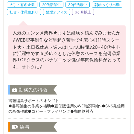
大手・有名企業
20代活躍中
30代活躍中
朝ゆっくり出勤
社食・休憩室あり
禁煙オフィス
6ヶ月以上
人気のエンタメ業界★まずは経験を積んでみませんか
♪WEB記事制作など早起き苦手でも安心◎11時スター
ト★＜土日祝休み＞週末はじぶん時間♪20~40代中心
に活躍中です☆彡広々とした休憩スペースを完備◎業
界TOPクラスのパナソニック健保年間保険料がとって
も、オトクに♪
勤務先の特徴
書籍編集サポートのオシゴト
●書籍編集の作業を補助●宣伝販促用のWEB記事制作●SNS発信用
の画像作成●コピー・ファイリング●郵便物対応
給与