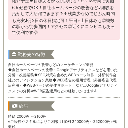
紹介予定★目標あるから頑張れる！9～18時間で実働
6ｈ勤務でOK！自社ホームページの改善など♪経験を
活かして大活躍できます↑↑残業少なめでじぶん時間
も充実♪月2日の休日指定可！平日+土日休みも◎複数
の駅から徒歩圏内！アクセス◎近くにコンビニもあっ
て便利です◎
勤務先の特徴
自社ホームページの改善などのマーケティング業務
◆自社ホームページの改善・Googleアナリティクスなどを用いた
分析・改善業務◆SEO対策を含めたWEBページ制作・外部制作会
社とのディレクション業務◆WEB広告の運用管理（外部広告代理
店利用）◆WEBページの制作サポート など…Googleアナリティ
クスでの分析やWEB広告運用などの経験いかせます♪
給与
時給 2000円 ～2100円
※ご経験やスキルによりご相談 月収例 240000円～252000円+残
業代