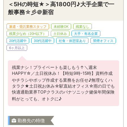
＜5Hの時短★＞高1800円♪大手企業で一
般事務☆彡＠新宿
派遣・受託業務スタッフ
未経験OK
残業なし
残業少なめ（20H以下）
土日休み
大手・有名企業
20代活躍中
30代活躍中
社食・休憩室あり
禁煙オフィス
6ヶ月以上
残業ナシ！プライベートも楽しもう↑＼週末
HAPPY☆／土日祝休み！【時短9時-15時】資料作成
やチラシやポップ作成する業務をお任せ♪無理なくハ
タラク★土日祝お休み☆駅直結オフィス☆雨の日でも
快適通勤業界TOPクラスのパナソニック健保年間保険
料がとっても、オトクに♪
勤務先の特徴