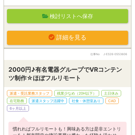
検討リストへ保存
詳細を見る
仕事No
J-ES26-0553606
2000円♪有名電器グループでVRコンテン
ツ制作☆ほぼフルリモート
派遣・受託業務スタッフ
残業少なめ（20H以下）
土日休み
在宅勤務
派遣スタッフ活躍中
社食・休憩室あり
CAD
6ヶ月以上
慣れればフルリモートも！興味ある方は是非エントリ