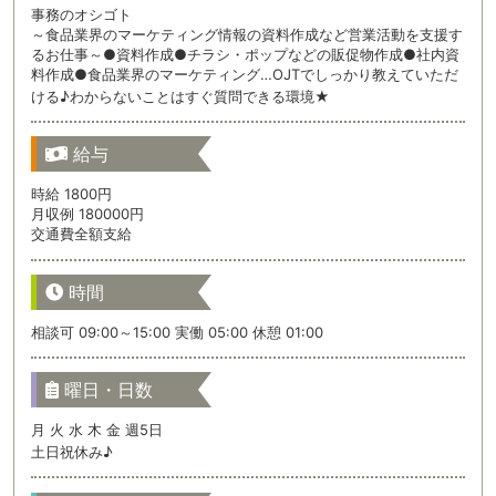
事務のオシゴト
～食品業界のマーケティング情報の資料作成など営業活動を支援す
るお仕事～●資料作成●チラシ・ポップなどの販促物作成●社内資
料作成●食品業界のマーケティング…OJTでしっかり教えていただ
ける♪わからないことはすぐ質問できる環境★
給与
時給 1800円
月収例 180000円
交通費全額支給
時間
相談可 09:00～15:00 実働 05:00 休憩 01:00
曜日・日数
月 火 水 木 金 週5日
土日祝休み♪