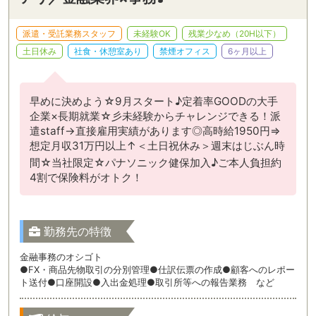
派遣・受託業務スタッフ
未経験OK
残業少なめ（20H以下）
土日休み
社食・休憩室あり
禁煙オフィス
6ヶ月以上
早めに決めよう☆9月スタート♪定着率GOODの大手
企業×長期就業☆彡未経験からチャレンジできる！派
遣staff→直接雇用実績があります◎高時給1950円⇒
想定月収31万円以上↑＜土日祝休み＞週末はじぶん時
間☆当社限定☆パナソニック健保加入♪ご本人負担約
4割で保険料がオトク！
勤務先の特徴
金融事務のオシゴト
●FX・商品先物取引の分別管理●仕訳伝票の作成●顧客へのレポー
ト送付●口座開設●入出金処理●取引所等への報告業務 など