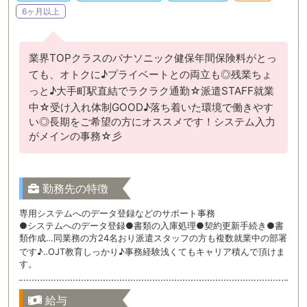
6ヶ月以上
業界TOPクラスのパナソニック健保年間保険料がとっ
ても、オトクに♪プライベートとの両立も◎残業ちょ
っと♪大手町駅直結でラクラク通勤☆派遣STAFF就業
中☆受け入れ体制GOOD♪落ち着いた環境で働きやす
い◎長期をご希望の方にオススメです！システム入力
がメインの事務☆彡
勤務先の特徴
専用システムへのデータ登録などのサポート事務
●システムへのデータ登録●書類の入庫処理●契約更新手続き●書
類作成…同業務の方24名おり派遣スタッフの方も複数就業中の部署
です♪‥OJT教育しっかり♪事務経験浅くてもキャリア積んで頂けま
す。
給与