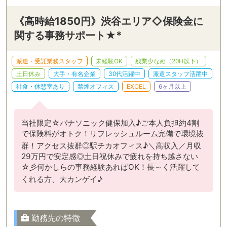
《高時給1850円》渋谷エリア◇保険金に
関する事務サポート★*
派遣・受託業務スタッフ
未経験OK
残業少なめ（20H以下）
土日休み
大手・有名企業
30代活躍中
派遣スタッフ活躍中
社食・休憩室あり
禁煙オフィス
EXCEL
6ヶ月以上
当社限定☆パナソニック健保加入♪ご本人負担約4割
で保険料がオトク！リフレッシュルーム完備で環境抜
群！アクセス抜群◎駅チカオフィス♪＼高収入／月収
29万円で安定感◎土日祝休みで疲れを持ち越さない
☆彡何かしらの事務経験あればOK！長～く活躍して
くれる方、大カンゲイ♪
勤務先の特徴