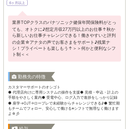
6ヶ月以上
業界TOPクラスのパナソニック健保年間保険料がとっ
ても、オトクに♪想定月収27万円以上のお仕事↑秋か
ら新しいお仕事チャレンジできる！働きやすいと評判
の企業☆アナタの声でお客さまをサポート♪残業ナ
シ！プライベートも楽しもう↑＞＞何かと便利なシフ
ト制＜＜
勤務先の特徴
カスタマーサポートのオシゴト
● 代理店向けに専用システムの操作を支援● 見積・申込・計上の
手順をやさしく案内● 受電中心、ログ入力で進捗をしっかり記録
● 座学→OJT→ロープレで未経験からチャレンジできる♪● 繁忙期
もチームでフォロー、安心して働ける※シフトで無理なく働けます
よ☆彡
給与