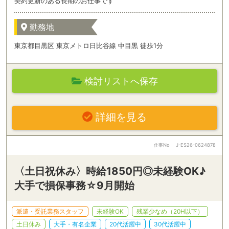
契約更新のある長期のお仕事です
勤務地
東京都目黒区 東京メトロ日比谷線 中目黒 徒歩1分
検討リストへ保存
詳細を見る
仕事No
J-ES26-0624878
〈土日祝休み〉時給1850円◎未経験OK♪
大手で損保事務☆9月開始
派遣・受託業務スタッフ
未経験OK
残業少なめ（20H以下）
土日休み
大手・有名企業
20代活躍中
30代活躍中