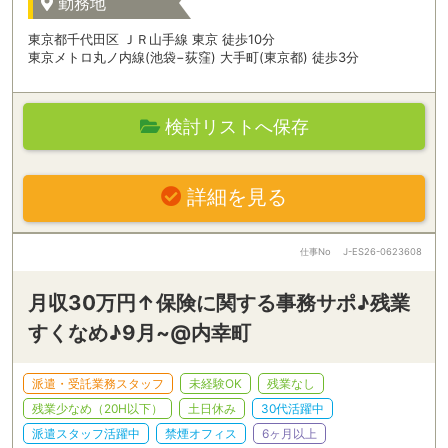
勤務地
東京都千代田区 ＪＲ山手線 東京 徒歩10分
東京メトロ丸ノ内線(池袋−荻窪) 大手町(東京都) 徒歩3分
検討リストへ保存
詳細を見る
仕事No
J-ES26-0623608
月収30万円↑保険に関する事務サポ♪残業
すくなめ♪9月~@内幸町
派遣・受託業務スタッフ
未経験OK
残業なし
残業少なめ（20H以下）
土日休み
30代活躍中
派遣スタッフ活躍中
禁煙オフィス
6ヶ月以上