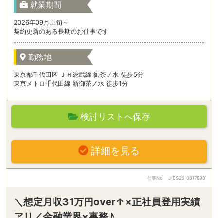
就業期間
2026年09月上旬～
契約更新のある長期のお仕事です
勤務地
東京都千代田区 ＪＲ総武線 御茶ノ水 徒歩5分
東京メトロ千代田線 新御茶ノ水 徒歩1分
検討リストへ保存
詳細を見る
仕事No
J-ES26-0617898
＼想定月収31万円over↑×正社員登用実績
アリ／金融業界×事務♪