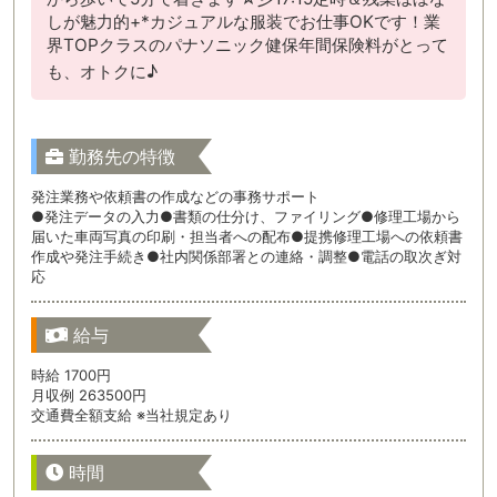
しが魅力的+*カジュアルな服装でお仕事OKです！業
界TOPクラスのパナソニック健保年間保険料がとって
も、オトクに♪
勤務先の特徴
発注業務や依頼書の作成などの事務サポート
●発注データの入力●書類の仕分け、ファイリング●修理工場から
届いた車両写真の印刷・担当者への配布●提携修理工場への依頼書
作成や発注手続き●社内関係部署との連絡・調整●電話の取次ぎ対
応
給与
時給 1700円
月収例 263500円
交通費全額支給 ※当社規定あり
時間