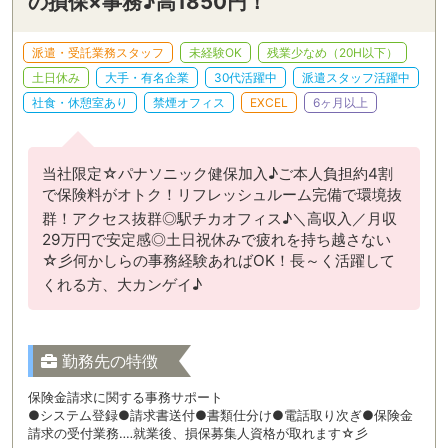
の損保×事務♪高1850円！
派遣・受託業務スタッフ
未経験OK
残業少なめ（20H以下）
土日休み
大手・有名企業
30代活躍中
派遣スタッフ活躍中
社食・休憩室あり
禁煙オフィス
EXCEL
6ヶ月以上
当社限定☆パナソニック健保加入♪ご本人負担約4割
で保険料がオトク！リフレッシュルーム完備で環境抜
群！アクセス抜群◎駅チカオフィス♪＼高収入／月収
29万円で安定感◎土日祝休みで疲れを持ち越さない
☆彡何かしらの事務経験あればOK！長～く活躍して
くれる方、大カンゲイ♪
勤務先の特徴
保険金請求に関する事務サポート
●システム登録●請求書送付●書類仕分け●電話取り次ぎ●保険金
請求の受付業務‥‥就業後、損保募集人資格が取れます☆彡