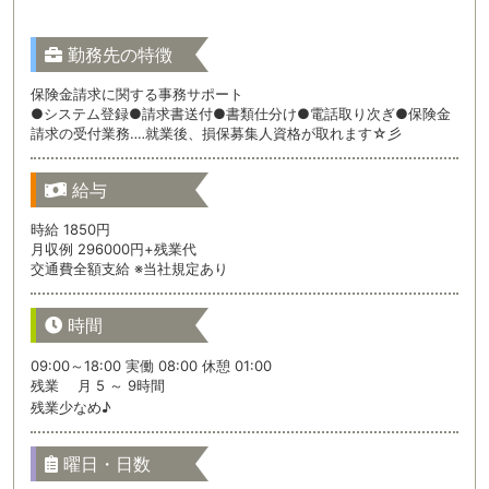
勤務先の特徴
保険金請求に関する事務サポート
●システム登録●請求書送付●書類仕分け●電話取り次ぎ●保険金
請求の受付業務‥‥就業後、損保募集人資格が取れます☆彡
給与
時給 1850円
月収例 296000円+残業代
交通費全額支給 ※当社規定あり
時間
09:00～18:00 実働 08:00 休憩 01:00
残業 月 5 ～ 9時間
残業少なめ♪
曜日・日数