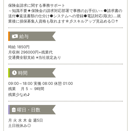
保険金請求に関する事務サポート
～知識不要★保険金の請求対応部署で事務のお手伝い～●請求書の
送付●返送書類の仕分け●システムへの登録●電話対応(取次)‥‥就
業後に損保募集人資格も取れます☆彡スキルアップ見込める◎↑
給与
時給 1850円
月収例 296000円+残業代
交通費全額支給 ※当社規定あり
時間
09:00～18:00 実働 08:00 休憩 01:00
残業 月 5 ～ 9時間
残業少なめ♪
曜日・日数
月 火 水 木 金 週5日
土日祝休み◎