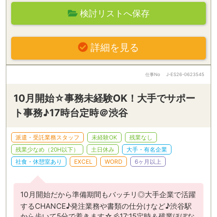
検討リストへ保存
詳細を見る
仕事No
J-ES26-0623545
10月開始☆事務未経験OK！大手でサポー
ト事務♪17時台定時＠渋谷
派遣・受託業務スタッフ
未経験OK
残業なし
残業少なめ（20H以下）
土日休み
大手・有名企業
社食・休憩室あり
EXCEL
WORD
6ヶ月以上
10月開始だから準備期間もバッチリ◎大手企業で活躍
するCHANCE♪発注業務や書類の仕分けなど♪渋谷駅
から歩いて5分で着きます☆彡17:15定時＆残業ほぼな