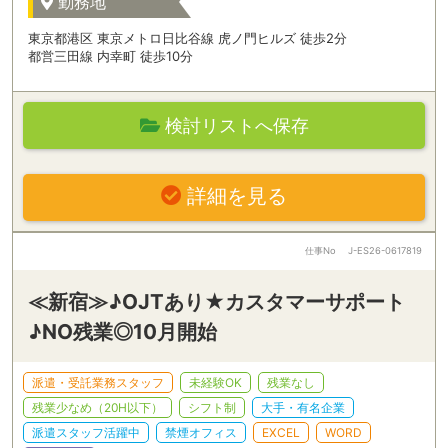
勤務地
東京都港区 東京メトロ日比谷線 虎ノ門ヒルズ 徒歩2分
都営三田線 内幸町 徒歩10分
検討リストへ保存
詳細を見る
仕事No
J-ES26-0617819
≪新宿≫♪OJTあり★カスタマーサポート
♪NO残業◎10月開始
派遣・受託業務スタッフ
未経験OK
残業なし
残業少なめ（20H以下）
シフト制
大手・有名企業
派遣スタッフ活躍中
禁煙オフィス
EXCEL
WORD