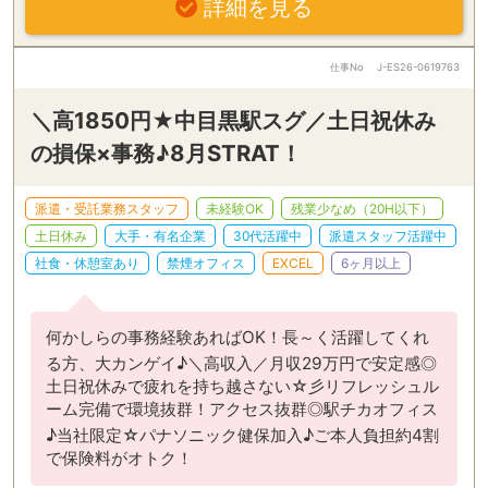
詳細を見る
仕事No
J-ES26-0619763
＼高1850円★中目黒駅スグ／土日祝休み
の損保×事務♪8月STRAT！
派遣・受託業務スタッフ
未経験OK
残業少なめ（20H以下）
土日休み
大手・有名企業
30代活躍中
派遣スタッフ活躍中
社食・休憩室あり
禁煙オフィス
EXCEL
6ヶ月以上
何かしらの事務経験あればOK！長～く活躍してくれ
る方、大カンゲイ♪＼高収入／月収29万円で安定感◎
土日祝休みで疲れを持ち越さない☆彡リフレッシュル
ーム完備で環境抜群！アクセス抜群◎駅チカオフィス
♪当社限定☆パナソニック健保加入♪ご本人負担約4割
で保険料がオトク！