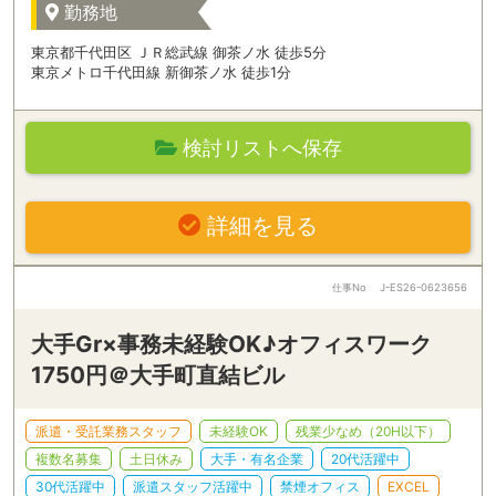
勤務地
東京都千代田区 ＪＲ総武線 御茶ノ水 徒歩5分
東京メトロ千代田線 新御茶ノ水 徒歩1分
検討リストへ保存
詳細を見る
仕事No
J-ES26-0623656
大手Gr×事務未経験OK♪オフィスワーク
1750円＠大手町直結ビル
派遣・受託業務スタッフ
未経験OK
残業少なめ（20H以下）
複数名募集
土日休み
大手・有名企業
20代活躍中
30代活躍中
派遣スタッフ活躍中
禁煙オフィス
EXCEL