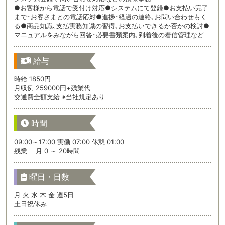
●お客様から電話で受付け対応●システムにて登録●お支払い完了
まで･お客さまとの電話応対●進捗･経過の連絡､お問い合わせもく
る●商品知識､支払実務知識の習得､お支払いできるか否かの検討●
マニュアルをみながら回答･必要書類案内､到着後の着信管理など
給与
時給 1850円
月収例 259000円+残業代
交通費全額支給 ※当社規定あり
時間
09:00～17:00 実働 07:00 休憩 01:00
残業 月 0 ～ 20時間
曜日・日数
月 火 水 木 金 週5日
土日祝休み