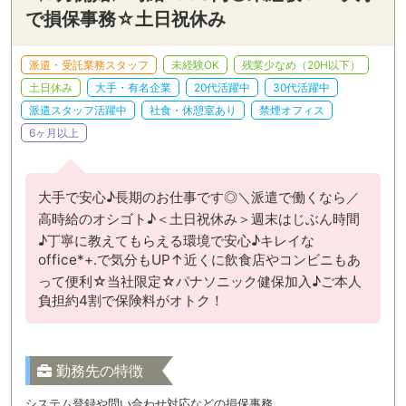
で損保事務☆土日祝休み
派遣・受託業務スタッフ
未経験OK
残業少なめ（20H以下）
土日休み
大手・有名企業
20代活躍中
30代活躍中
派遣スタッフ活躍中
社食・休憩室あり
禁煙オフィス
6ヶ月以上
大手で安心♪長期のお仕事です◎＼派遣で働くなら／
高時給のオシゴト♪＜土日祝休み＞週末はじぶん時間
♪丁寧に教えてもらえる環境で安心♪キレイな
office*+.で気分もUP↑近くに飲食店やコンビニもあ
って便利☆当社限定☆パナソニック健保加入♪ご本人
負担約4割で保険料がオトク！
勤務先の特徴
システム登録や問い合わせ対応などの損保事務