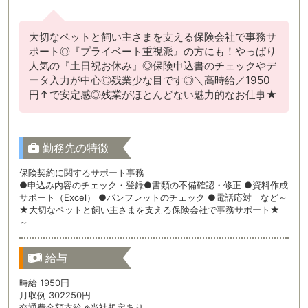
大切なペットと飼い主さまを支える保険会社で事務サ
ポート◎『プライベート重視派』の方にも！やっぱり
人気の『土日祝お休み』◎保険申込書のチェックやデ
ータ入力が中心◎残業少な目です◎＼高時給／1950
円↑で安定感◎残業がほとんどない魅力的なお仕事★
勤務先の特徴
保険契約に関するサポート事務
●申込み内容のチェック・登録●書類の不備確認・修正 ●資料作成
サポート（Excel） ●パンフレットのチェック ●電話応対 など～
★大切なペットと飼い主さまを支える保険会社で事務サポート★
～
給与
時給 1950円
月収例 302250円
交通費全額支給 ※当社規定あり