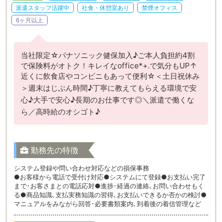
派遣スタッフ活躍中
社食・休憩室あり
禁煙オフィス
6ヶ月以上
当社限定☆パナソニック健保加入♪ご本人負担約4割
で保険料がオトク！キレイなoffice*+.で気分もUP↑
近くに飲食店やコンビニもあって便利☆＜土日祝休み
＞週末はじぶん時間♪丁寧に教えてもらえる環境で安
心♪大手で安心♪長期のお仕事です◎＼派遣で働くな
ら／高時給のオシゴト♪
勤務先の特徴
システム登録や問い合わせ対応などの損保事務
●お客様から電話で受付け対応●システムにて登録●お支払い完了
まで･お客さまとの電話応対●進捗･経過の連絡､お問い合わせもく
る●商品知識､支払実務知識の習得､お支払いできるか否かの検討●
マニュアルをみながら回答･必要書類案内､到着後の着信管理など