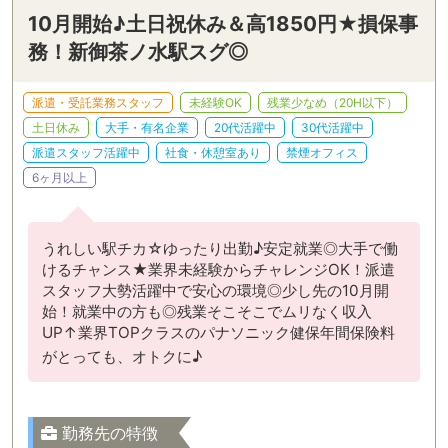
10月開始♪土日祝休み＆高1850円★損保事
務！新御茶ノ水駅スグ◎
派遣・受託業務スタッフ
未経験OK
残業少なめ（20H以下）
土日休み
大手・有名企業
20代活躍中
30代活躍中
派遣スタッフ活躍中
社食・休憩室あり
禁煙オフィス
6ヶ月以上
うれしい駅チカ☆ゆったり出勤♪安定就業◎大手で働
けるチャンス★業界未経験からチャレンジOK！派遣
スタッフ大勢活躍中で安心の環境◎少し先の10月開
始！就業中の方も◎残業そこそこでムリなく収入
UP↑業界TOPクラスのパナソニック健保年間保険料
がとっても、オトクに♪
勤務先の特徴