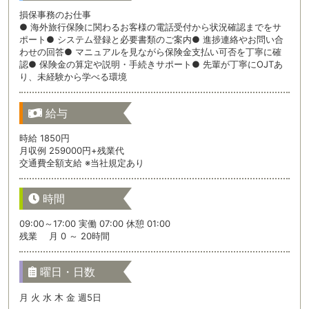
損保事務のお仕事
● 海外旅行保険に関わるお客様の電話受付から状況確認までをサ
ポート● システム登録と必要書類のご案内● 進捗連絡やお問い合
わせの回答● マニュアルを見ながら保険金支払い可否を丁寧に確
認● 保険金の算定や説明・手続きサポート● 先輩が丁寧にOJTあ
り、未経験から学べる環境
給与
時給 1850円
月収例 259000円+残業代
交通費全額支給 ※当社規定あり
時間
09:00～17:00 実働 07:00 休憩 01:00
残業 月 0 ～ 20時間
曜日・日数
月 火 水 木 金 週5日