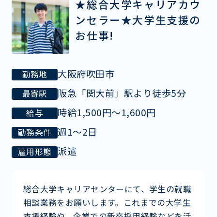
★総合大学キャリアカウ
ンセラー★大学生支援の
お仕事!
大阪府吹田市
勤務地
阪急「関大前」駅より徒歩5分
最寄駅
時給1,500円〜1,600円
給与
週1～2日
勤務条件
派遣
雇用形態
総合大学キャリアセンターにて、学生の就職
相談業務をお願いします。これまでの大学生
支援経験や、企業での新卒採用経験などを活