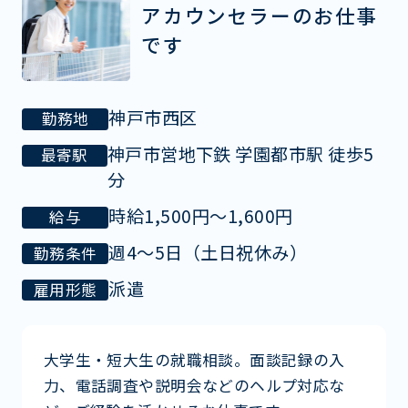
アカウンセラーのお仕事
です
神戸市西区
勤務地
神戸市営地下鉄 学園都市駅 徒歩5
最寄駅
分
時給1,500円～1,600円
給与
週4～5日（土日祝休み）
勤務条件
派遣
雇用形態
大学生・短大生の就職相談。面談記録の入
力、電話調査や説明会などのヘルプ対応な