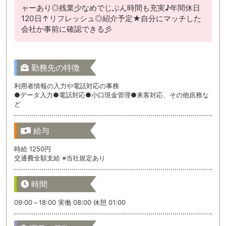
ャーあり◎残業少なめでじぶん時間も充実♪年間休日
120日↑リフレッシュ◎紹介予定★自分にマッチした
会社か事前に確認できる彡
勤務先の特徴
利用者情報の入力や電話対応の事務
●データ入力●電話対応●小口現金管理●来客対応、その他庶務な
ど
給与
時給 1250円
交通費全額支給 ※当社規定あり
時間
09:00～18:00 実働 08:00 休憩 01:00