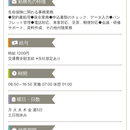
勤務先の特徴
生命保険に関わる事務業務
●契約書処理●保全業務●申込書類のチェック、データ入力●パン
フレット管理●電話対応、来客対応、呈茶、郵便対応●会議・研修
サポート、資料作成、その他付随業務
給与
時給 1200円
交通費全額支給 ※当社規定あり
時間
08:50～16:50 実働 07:00 休憩 01:00
曜日・日数
月 火 水 木 金 週5日
土日祝休み