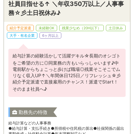
社員目指せる↑ ＼年収350万以上／人事事
務☆彡土日祝休み♪
紹介予定派遣
未経験OK
残業少なめ（20H以下）
土日休み
大手・有名企業
6ヶ月以上
給与計算の経験活かして活躍デキル☆長期のオシゴト
をご希望の方に◎同業務の方もいらっしゃいます♪中
電前駅からちょこっと歩けば職場◎残業そこそこでム
リなく収入UP↑＼年間休日125日／リフレッシュ☆彡
紹介予定派遣で直接雇用のチャンス！派遣でStart！
そのまま社員へ♪
勤務先の特徴
給与計算などの人事事務
●給与計算・支払手続き●所得税や住民税の算出●社保関係の届出
書類作成・社保料金計算●年末調整対応など