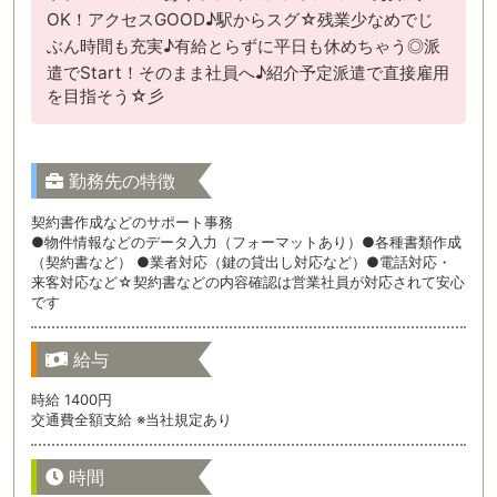
OK！アクセスGOOD♪駅からスグ☆残業少なめでじ
ぶん時間も充実♪有給とらずに平日も休めちゃう◎派
遣でStart！そのまま社員へ♪紹介予定派遣で直接雇用
を目指そう☆彡
勤務先の特徴
契約書作成などのサポート事務
●物件情報などのデータ入力（フォーマットあり）●各種書類作成
（契約書など） ●業者対応（鍵の貸出し対応など）●電話対応・
来客対応など☆契約書などの内容確認は営業社員が対応されて安心
です
給与
時給 1400円
交通費全額支給 ※当社規定あり
時間