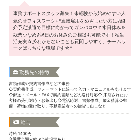
事務サポートスタッフ募集！未経験から始めやすい人
気のオフィスワーク+*直接雇用をめざしたい方に♪紹
介予定派遣で目標に向かってガンバロウ↑水日休み＆
残業少なめ♪祝日のお休みのご相談も可能です！私生
活充実☆彡わからないことも質問しやすく、チームワ
ークばっちりな職場です☆*
勤務先の特徴
書類作成や契約書作成などの事務
◇契約書作成 フォーマットに沿って入力・マニュアルもあります
◇郵送・メール・FAXで契約書類などの送付対応◇ 来店されたお
客様の受付対応・お茶出し◇電話応対、書類作成、敷金精算◇郵
便・荷物の受け取り、不動産業者への鍵貸し出しなど
給与
時給 1400円
交通費全額支給 ※当社規定あり