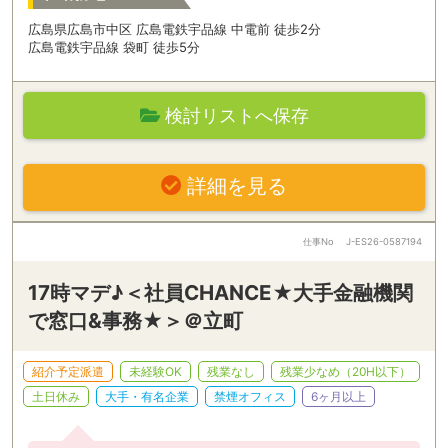
広島県広島市中区 広島電鉄宇品線 中電前 徒歩2分
広島電鉄宇品線 袋町 徒歩5分
検討リストへ保存
詳細を見る
仕事No
J-ES26-0587194
17時マデ♪＜社員CHANCE★大手金融機関
で窓口&事務★＞＠立町
紹介予定派遣
未経験OK
残業なし
残業少なめ（20H以下）
土日休み
大手・有名企業
禁煙オフィス
6ヶ月以上