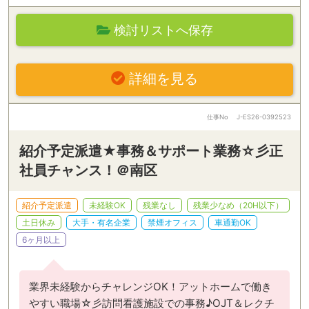
検討リストへ保存
詳細を見る
仕事No
J-ES26-0392523
紹介予定派遣★事務＆サポート業務☆彡正
社員チャンス！＠南区
紹介予定派遣
未経験OK
残業なし
残業少なめ（20H以下）
土日休み
大手・有名企業
禁煙オフィス
車通勤OK
6ヶ月以上
業界未経験からチャレンジOK！アットホームで働き
やすい職場☆彡訪問看護施設での事務♪OJT＆レクチ