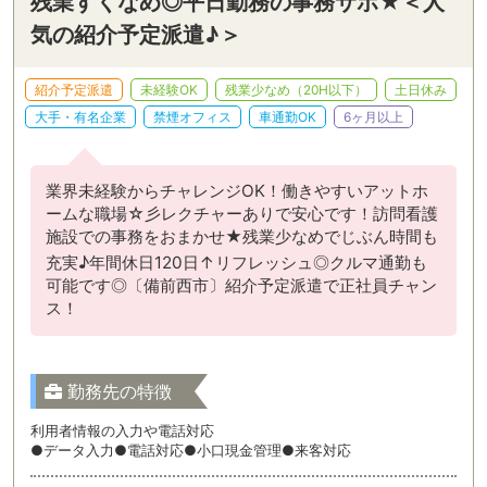
残業すくなめ◎平日勤務の事務サポ★＜人
気の紹介予定派遣♪＞
紹介予定派遣
未経験OK
残業少なめ（20H以下）
土日休み
大手・有名企業
禁煙オフィス
車通勤OK
6ヶ月以上
業界未経験からチャレンジOK！働きやすいアットホ
ームな職場☆彡レクチャーありで安心です！訪問看護
施設での事務をおまかせ★残業少なめでじぶん時間も
充実♪年間休日120日↑リフレッシュ◎クルマ通勤も
可能です◎〔備前西市〕紹介予定派遣で正社員チャン
ス！
勤務先の特徴
利用者情報の入力や電話対応
●データ入力●電話対応●小口現金管理●来客対応