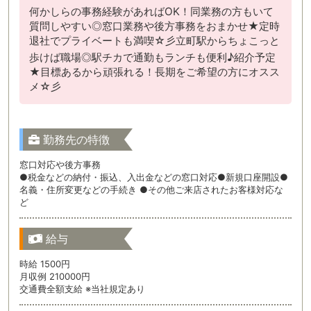
何かしらの事務経験があればOK！同業務の方もいて
質問しやすい◎窓口業務や後方事務をおまかせ★定時
退社でプライベートも満喫☆彡立町駅からちょこっと
歩けば職場◎駅チカで通勤もランチも便利♪紹介予定
★目標あるから頑張れる！長期をご希望の方にオスス
メ☆彡
勤務先の特徴
窓口対応や後方事務
●税金などの納付・振込、入出金などの窓口対応●新規口座開設●
名義・住所変更などの手続き ●その他ご来店されたお客様対応な
ど
給与
時給 1500円
月収例 210000円
交通費全額支給 ※当社規定あり