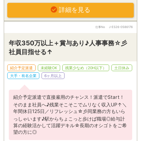
詳細を見る
仕事No
J-ES26-0586176
年収350万以上＋賞与あり♪人事事務☆彡
社員目指せる↑
紹介予定派遣
未経験OK
残業少なめ（20H以下）
土日休み
大手・有名企業
6ヶ月以上
紹介予定派遣で直接雇用のチャンス！派遣でStart！
そのまま社員へ♪残業そこそこでムリなく収入UP↑＼
年間休日125日／リフレッシュ☆彡同業務の方もいら
っしゃいます♪駅からちょこっと歩けば職場◎給与計
算の経験活かして活躍デキル☆長期のオシゴトをご希
望の方に◎