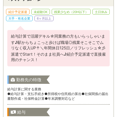
紹介予定派遣
未経験OK
残業少なめ（20H以下）
土日休み
大手・有名企業
6ヶ月以上
給与計算で活躍デキル☆同業務の方もいらっしゃいま
す♪駅からちょこっと歩けば職場◎残業そこそこでム
リなく収入UP↑＼年間休日125日／リフレッシュ☆彡
派遣でStart！そのまま社員へ♪紹介予定派遣で直接雇
用のチャンス！
勤務先の特徴
給与計算に関する業務
●給与計算・支払手続き●所得税や住民税の算出●社保関係の届出
書類作成・社保料金計算●年末調整対応など
給与