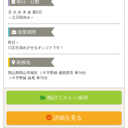
曜日・日数
月 火 水 木 金 週5日
＜土日祝休み＞
就業期間
即日～
◎正社員めざせるオシゴトです！
勤務地
岡山県岡山市南区 ＪＲ宇野線 備前西市 車14分
ＪＲ宇野線 妹尾 車15分
検討リストへ保存
詳細を見る