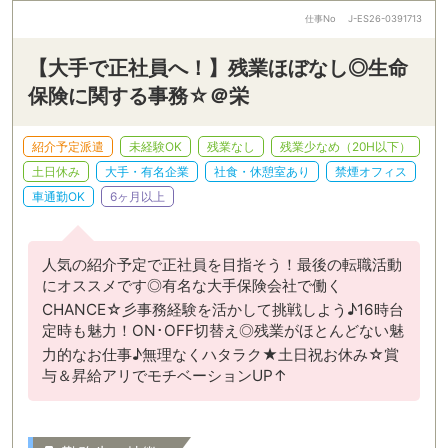
仕事No
J-ES26-0391713
【大手で正社員へ！】残業ほぼなし◎生命
保険に関する事務☆＠栄
紹介予定派遣
未経験OK
残業なし
残業少なめ（20H以下）
土日休み
大手・有名企業
社食・休憩室あり
禁煙オフィス
車通勤OK
6ヶ月以上
人気の紹介予定で正社員を目指そう！最後の転職活動
にオススメです◎有名な大手保険会社で働く
CHANCE☆彡事務経験を活かして挑戦しよう♪16時台
定時も魅力！ON･OFF切替え◎残業がほとんどない魅
力的なお仕事♪無理なくハタラク★土日祝お休み☆賞
与＆昇給アリでモチベーションUP↑