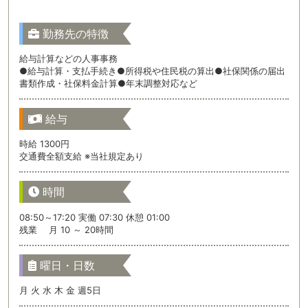
勤務先の特徴
給与計算などの人事事務
●給与計算・支払手続き●所得税や住民税の算出●社保関係の届出
書類作成・社保料金計算●年末調整対応など
給与
時給 1300円
交通費全額支給 ※当社規定あり
時間
08:50～17:20 実働 07:30 休憩 01:00
残業 月 10 ～ 20時間
曜日・日数
月 火 水 木 金 週5日