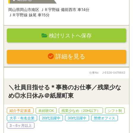
岡山県岡山市南区 ＪＲ宇野線 備前西市 車14分
ＪＲ宇野線 妹尾 車15分
検討リストへ保存
詳細を見る
仕事No
J-ES26-0479842
＼社員目指せる＊事務のお仕事／残業少な
め◎水日休み＠紙屋町東
紹介予定派遣
未経験OK
残業少なめ（20H以下）
シフト制
大手・有名企業
20代活躍中
30代活躍中
禁煙オフィス
3～6ヶ月以上