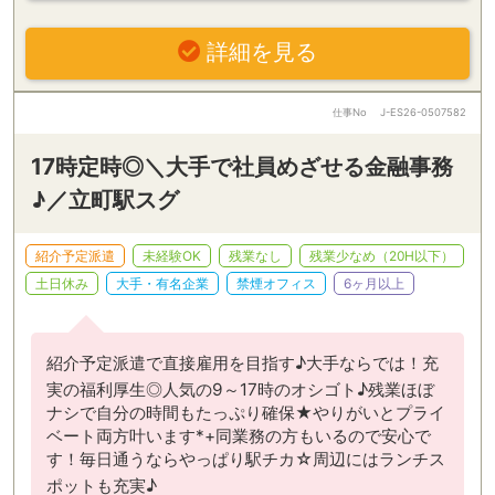
詳細を見る
仕事No
J-ES26-0507582
17時定時◎＼大手で社員めざせる金融事務
♪／立町駅スグ
紹介予定派遣
未経験OK
残業なし
残業少なめ（20H以下）
土日休み
大手・有名企業
禁煙オフィス
6ヶ月以上
紹介予定派遣で直接雇用を目指す♪大手ならでは！充
実の福利厚生◎人気の9～17時のオシゴト♪残業ほぼ
ナシで自分の時間もたっぷり確保★やりがいとプライ
ベート両方叶います*+同業務の方もいるので安心で
す！毎日通うならやっぱり駅チカ☆周辺にはランチス
ポットも充実♪