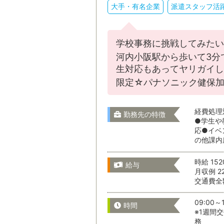
大手・有名企業
派遣スタッフ活
学校事務に挑戦してみたい
河内小阪駅から歩いて3分
生対応もあってヤリガイし
限定☆パナソニック健保加
通勤時間
経費処理
勤務先の特徴
●学生や
応●イベ
の他課内
通勤時間か
時給 15
給与
月収例 2
交通費全
こだわりの
09:00～1
時間
※1週間交
務