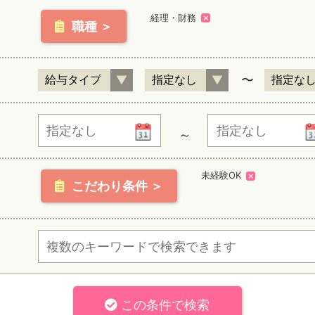
経理・財務
職種 ＞
〜
～
未経験OK
こだわり条件 ＞
この条件で検索