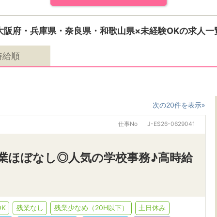
大阪府・兵庫県・奈良県・和歌山県×未経験OKの求人一
時給順
次の20件を表示»
仕事No
J-ES26-0629041
残業ほぼなし◎人気の学校事務♪高時給
K
残業なし
残業少なめ（20H以下）
土日休み