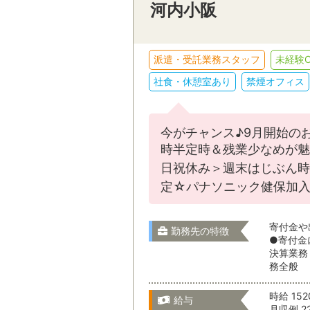
河内小阪
販売・接客
IT・クリエイテ
スキルを活かす
派遣・受託業務スタッフ
未経験O
その他
社食・休憩室あり
禁煙オフィス
駅名から検
選択をすべてクリア
今がチャンス♪9月開始の
時半定時＆残業少なめが魅
日祝休み＞週末はじぶん時
滋賀県
定☆パナソニック健保加入
就業形態
寄付金や
勤務先の特徴
●寄付金
京都府
決算業務
就業期間
務全般
時給 15
大阪府
給与
月収例 2