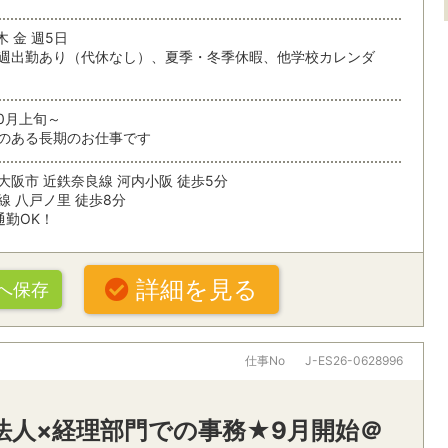
未経験OK
住宅・建築
駅から
木 金 週5日
残業なし
残業少なめ
週出勤あり（代休なし）、夏季・冬季休暇、他学校カレンダ
複数人募集
土日休み
条件を追加する
10月上旬～
扶養内で働く
シフト制
のある長期のお仕事です
在宅勤務
大阪市 近鉄奈良線 河内小阪 徒歩5分
線 八戸ノ里 徒歩8分
通勤OK！
ぶ
索
パナソニックグループ
大手・有名
詳細を見る
へ保存
20代活躍中
30代活躍中
オフィスワークすべて
・駅・路線から探す
派遣スタッフ活躍中
朝ゆっくり
仕事No
J-ES26-0628996
一般事務・その他オフィスワーク
パソコン操
ング
社食・休憩室あり
禁煙オフィ
営業事務
秘書
名
校法人×経理部門での事務★9月開始＠
車通勤OK
受付・レセプショニスト
経理・財務