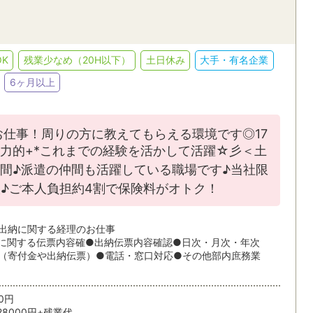
人事・総務
英文事務
JR
私鉄・そ
条件を追加する
貿易事務・海外営業事務
翻訳・通訳
ィブ
語学力を活かす
EXCEL
K
残業少なめ（20H以下）
土日休み
大手・有名企業
金融・証券・保険事務
学校事務
6ヶ月以上
ACCESS
WORD
条件を追加する
POWERPOINT
CAD
索/都道府県
する
お仕事！周りの方に教えてもらえる環境です◎17
条
力的+*これまでの経験を活かして活躍☆彡＜土
間♪派遣の仲間も活躍している職場です♪当社限
♪ご本人負担約4割で保険料がオトク！
派遣・受託業務スタッフ
紹介予定派
出納に関する経理のお仕事
に関する伝票内容確●出納伝票内容確認●日次・月次・年次
（寄付金や出納伝票）●電話・窓口対応●その他部内庶務業
6ヵ月以上
3～6ヶ月
1～3ヵ月
1ヵ月未満
20円
28000円+残業代