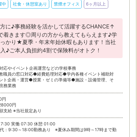
躍中
社食・休憩室あり
禁煙オフィス
6ヶ月以上
方に♪事務経験を活かして活躍するCHANCE↑
で着きます◎周りの方から教えてもらえます♪学
っかり★夏季・年末年始休暇もあります！当社
入♪ご本人負担約4割で保険料がオトク！
・駅・路線から探す
対応やイベント企画運営などの学校事務
教職員の窓口対応●経費処理対応●学内各種イベント補助対
ント企画・運営●授業・ゼミの準備等●施設・設備管理、そ
庶務業務
ら検索
20円
28000円
額支給 ※当社規定あり
条件を選ぶ
7:30 実働 07:30 休憩 01:00
代：9:30～18:00勤務あり ※夏休み期間は9時～17時まで勤