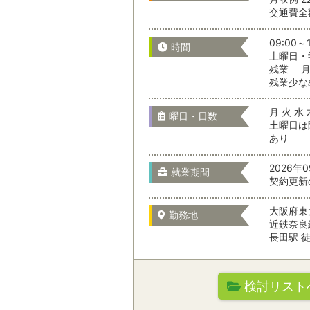
交通費全
選択をすべてクリア
09:00～1
時間
兵庫県
土曜日・
残業 月 
残業少な
奈良県
月 火 水 
曜日・日数
土曜日は
あり
和歌山県
2026年
就業期間
契約更新
大阪府東
勤務地
近鉄奈良
長田駅 
検討リスト