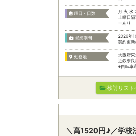
お仕事の特徴
月 火 水 
曜日・日数
土曜日隔
ーあり
2026年
就業期間
契約更新
大阪府東
勤務地
近鉄奈良
※自転車
職種を選
駅名から検
勤務先の特徴
検討リスト
オフィスワーク
通勤時間
テレマーケティ
駅名から検索/駅
営業・サービス
＼高1520円♪／学