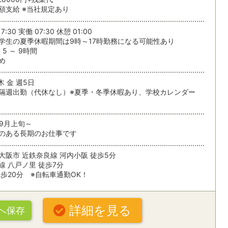
額支給 ※当社規定あり
する
7:30 実働 07:30 休憩 01:00
条
学生の夏季休暇期間は9時～17時勤務になる可能性あり
5 ～ 9時間
め
木 金 週5日
隔週出勤（代休なし）※夏季・冬季休暇あり、学校カレンダー
09月上旬～
のある長期のお仕事です
大阪市 近鉄奈良線 河内小阪 徒歩5分
線 八戸ノ里 徒歩7分
徒歩20分 ※自転車通勤OK！
詳細を見る
へ保存