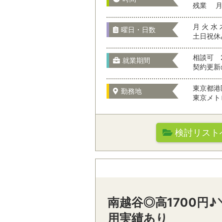
残業 月 
お仕事の特徴
月 火 水 
曜日・日数
土日祝休
相談可 
就業期間
契約更新
駅名から検
東京都港
勤務地
東京メト
職種を選
検討リスト
勤務先の特徴
オフィスワーク
通勤時間
テレマーケティ
南越谷◎高1700円
駅名から検索/駅
営業・サービス
用実績あり