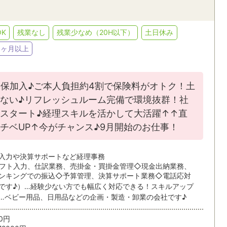
人事・総務
英文事務
JR
私鉄・そ
貿易事務・海外営業事務
翻訳・通訳
K
残業なし
残業少なめ（20H以下）
土日休み
ィブ
語学力を活かす
EXCEL
索/都道府県
6ヶ月以上
金融・証券・保険事務
学校事務
ACCESS
WORD
条件を追加する
保加入♪ご本人負担約4割で保険料がオトク！土
POWERPOINT
CAD
する
ない♪リフレッシュルーム完備で環境抜群！社
条
心スタート♪経理スキルを活かして大活躍↑↑直
チベUP↑今がチャンス♪9月開始のお仕事！
派遣・受託業務スタッフ
紹介予定派
入力や決算サポートなど経理事務
フト入力、仕訳業務、売掛金・買掛金管理◇現金出納業務、
ンキングでの振込◇予算管理、決算サポート業務◇電話応対
です♪）…経験少ない方でも幅広く対応できる！スキルアップ
6ヵ月以上
3～6ヶ月
…ベビー用品、日用品などの企画・製造・卸業の会社です♪
1～3ヵ月
1ヵ月未満
00円