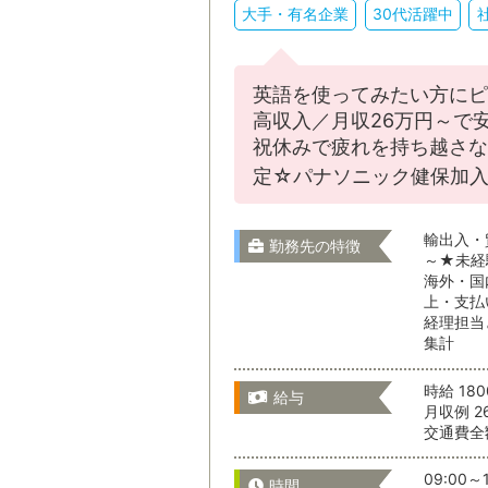
大手・有名企業
30代活躍中
英語を使ってみたい方にピ
高収入／月収26万円～で
通勤時間
祝休みで疲れを持ち越さな
定☆パナソニック健保加入
通勤時間か
輸出入・
勤務先の特徴
～★未経
海外・国
上・支払
経理担当
集計
時給 18
給与
こだわりの
月収例 2
交通費全
09:00～1
時間