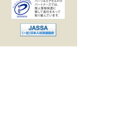
業界で働く
企業
駅
出勤
作・データ入力
ス