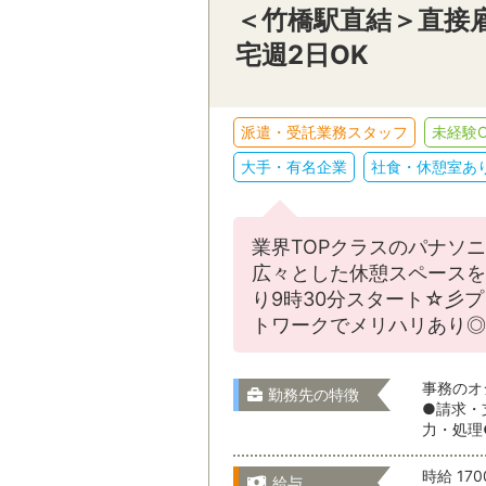
＜竹橋駅直結＞直接雇
宅週2日OK
派遣・受託業務スタッフ
未経験O
大手・有名企業
社食・休憩室あ
業界TOPクラスのパナソ
広々とした休憩スペースを
り9時30分スタート☆彡
トワークでメリハリあり◎
事務のオ
勤務先の特徴
●請求・
力・処理
時給 17
給与