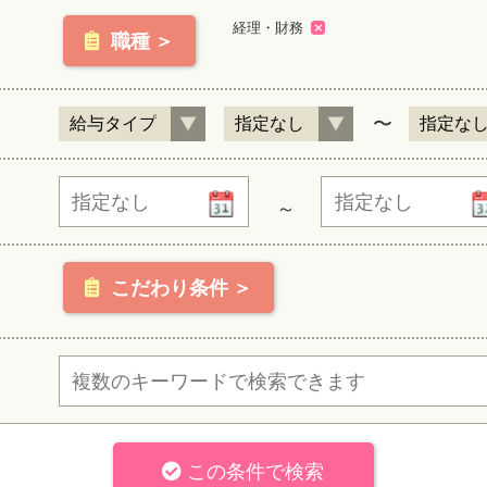
経理・財務
職種 ＞
〜
～
こだわり条件 ＞
この条件で検索