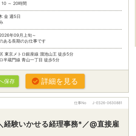
10 ～ 20時間
未経験OK
住宅・建築
条件を追加する
残業なし
残業少なめ
木 金 週5日
み
複数人募集
土日休み
2026年09月上旬～
扶養内で働く
シフト制
のある長期のお仕事です
索
在宅勤務
区 東京メトロ銀座線 溜池山王 徒歩5分
ロ半蔵門線 青山一丁目 徒歩5分
ぶ
詳細を見る
パナソニックグループ
大手・有名
へ保存
20代活躍中
30代活躍中
オフィスワークすべて
・駅・路線から探す
仕事No
J-ES26-0630881
派遣スタッフ活躍中
朝ゆっくり
一般事務・その他オフィスワーク
パソコン操
ング
社食・休憩室あり
禁煙オフィ
営業事務
秘書
♪＼経験いかせる経理事務*／@直接雇
名
条件を追加する
車通勤OK
受付・レセプショニスト
経理・財務