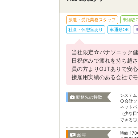
販売・接客
派遣・受託業務スタッフ
未経験O
IT・クリエイテ
スキルを活かす
駅名から検
社食・休憩室あり
車通勤OK
その他
当社限定☆パナソニック健
選択をすべてクリア
茨城県
日祝休みで疲れを持ち越さ
員の方よりOJTありで安
接雇用実績のある会社でモ
栃木県
就業形態
システム
勤務先の特徴
◇会計ソ
ネットバ
群馬県
（少な目
就業期間
できる◎
時給 17
埼玉県
給与