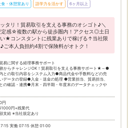
社食・休憩室あり
語学力を活かす
6ヶ月以上
ッタリ！貿易取引を支える事務のオシゴト♪＼
安定感☆複数の駅から徒歩圏内！アクセス◎土日
・駅・路線から探す
い★コンスタントに残業ありで稼げる↑当社限
♪ご本人負担約4割で保険料がオトク！
ら検索
貿易に関する経理事務サポート
験からチャレンジOK！貿易取引を支える事務サポート★～●
内との取引内容をシステム入力●商品代金や手数料などの売
いデータの登録●入金・送金の処理 ●営業担当、貿易担当、
との確認・連携●月末・四半期・年度末のデータチェックや
00円
条件を選ぶ
61000円+残業代
額支給 ※当社規定あり
駅から
7:15 実働 07:15 休憩 01:00