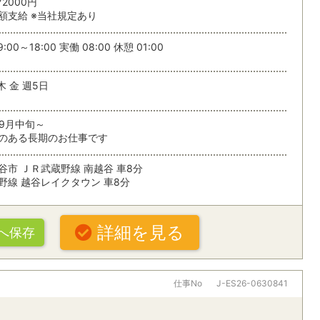
72000円
額支給 ※当社規定あり
する
条
:00～18:00 実働 08:00 休憩 01:00
木 金 週5日
09月中旬～
のある長期のお仕事です
谷市 ＪＲ武蔵野線 南越谷 車8分
野線 越谷レイクタウン 車8分
詳細を見る
へ保存
仕事No
J-ES26-0630841