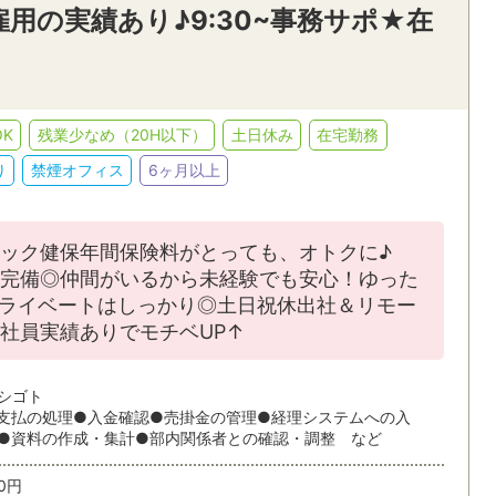
用の実績あり♪9:30~事務サポ★在
K
残業少なめ（20H以下）
土日休み
在宅勤務
り
禁煙オフィス
6ヶ月以上
ニック健保年間保険料がとっても、オトクに♪
完備◎仲間がいるから未経験でも安心！ゆった
プライベートはしっかり◎土日祝休出社＆リモー
社員実績ありでモチベUP↑
シゴト
支払の処理●入金確認●売掛金の管理●経理システムへの入
●資料の作成・集計●部内関係者との確認・調整 など
00円