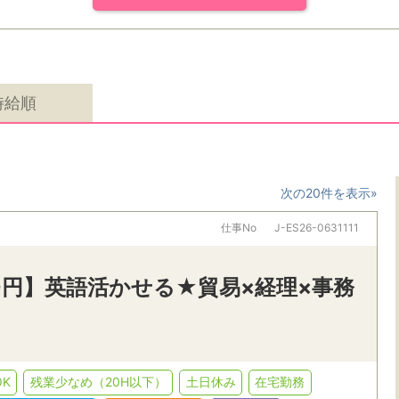
時給順
次の20件を表示»
仕事No
J-ES26-0631111
0円】英語活かせる★貿易×経理×事務
K
残業少なめ（20H以下）
土日休み
在宅勤務