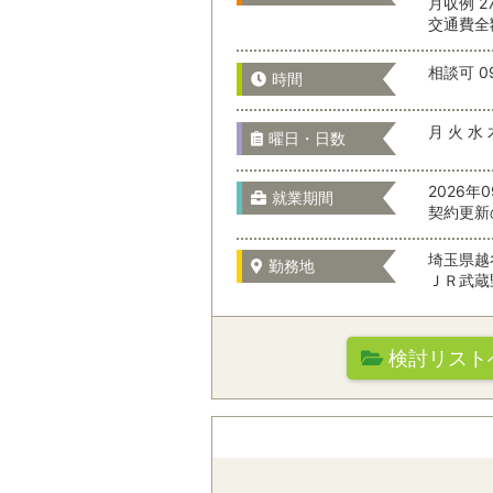
月収例 2
交通費全
選択をすべてクリア
相談可 09
千葉県
時間
月 火 水 
曜日・日数
東京都
2026年
就業期間
契約更新
埼玉県越
神奈川県
勤務地
ＪＲ武蔵
山梨県
検討リスト