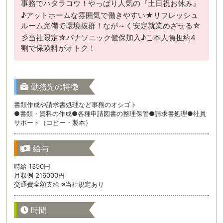
事務でハタラコウ！やっぱり人気の『土日祝お休み』
♪アットホームな雰囲気で働きやすい★リフレッシュ
ルーム完備で環境抜群！なが～く安定就業めざせる☆
彡当社限定☆パナソニック健保加入♪ご本人負担約4
割で保険料がオトク！
勤務先の特徴
書類作成や請求書処理など事務のオシゴト
●書類・資料の作成●各種申請図書の整理保管●請求書処理●社員
サポート（コピー・製本）
給与
時給 1350円
月収例 216000円
交通費全額支給 ※当社規定あり
時間