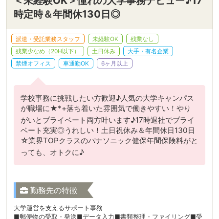
＜未経験OK＞憧れの大学事務デビュー♪17
時定時＆年間休130日◎
派遣・受託業務スタッフ
未経験OK
残業なし
残業少なめ（20H以下）
土日休み
大手・有名企業
禁煙オフィス
車通勤OK
6ヶ月以上
学校事務に挑戦したい方歓迎♪人気の大学キャンパス
が職場に★*+落ち着いた雰囲気で働きやすい！やり
がいとプライベート両方叶います♪17時退社でプライ
ベート充実◎うれしい！土日祝休み＆年間休日130日
☆業界TOPクラスのパナソニック健保年間保険料がと
っても、オトクに♪
勤務先の特徴
大学運営を支えるサポート事務
■郵便物の受取・発送■データ入力■書類整理・ファイリング■受