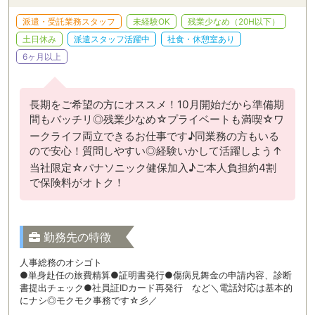
派遣・受託業務スタッフ
未経験OK
残業少なめ（20H以下）
土日休み
派遣スタッフ活躍中
社食・休憩室あり
6ヶ月以上
長期をご希望の方にオススメ！10月開始だから準備期
間もバッチリ◎残業少なめ☆プライベートも満喫☆ワ
ークライフ両立できるお仕事です♪同業務の方もいる
ので安心！質問しやすい◎経験いかして活躍しよう↑
当社限定☆パナソニック健保加入♪ご本人負担約4割
で保険料がオトク！
勤務先の特徴
人事総務のオシゴト
●単身赴任の旅費精算●証明書発行●傷病見舞金の申請内容、診断
書提出チェック●社員証IDカード再発行 など＼電話対応は基本的
にナシ◎モクモク事務です☆彡／