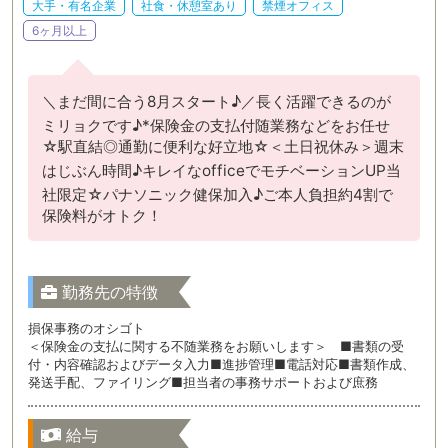
大手・有名企業
社食・休憩室あり
禁煙オフィス
6ヶ月以上
＼まだ間に合う8月スタート♪／長く活躍できるのが
ミリョクです♪*保険金の支払付随業務などをお任せ
☆駅直結◎通勤に便利な好立地☆＜土日祝休み＞週末
はじぶん時間♪キレイなofficeでモチベーションUP当
社限定☆パナソニック健保加入♪ご本人負担約4割で
保険料がオトク！
勤務先の特徴
損保事務のオシゴト
＜保険金の支払に関する不随業務をお願いします＞ ■書類の受
付・内容確認およびデータ入力■進捗管理■電話対応■書類作成、
発送手配、ファイリング■担当者の事務サポートおよび庶務
給与