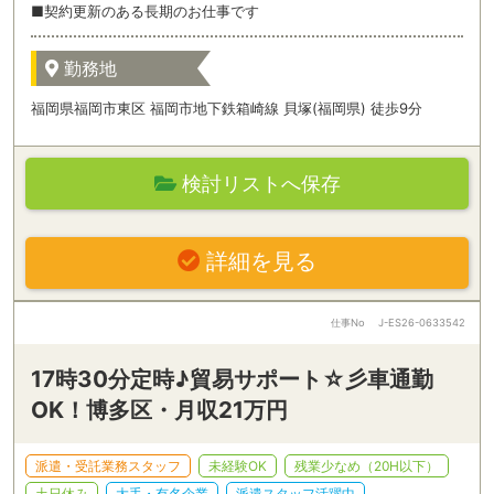
■契約更新のある長期のお仕事です
勤務地
福岡県福岡市東区 福岡市地下鉄箱崎線 貝塚(福岡県) 徒歩9分
検討リストへ保存
詳細を見る
仕事No
J-ES26-0633542
17時30分定時♪貿易サポート☆彡車通勤
OK！博多区・月収21万円
派遣・受託業務スタッフ
未経験OK
残業少なめ（20H以下）
土日休み
大手・有名企業
派遣スタッフ活躍中