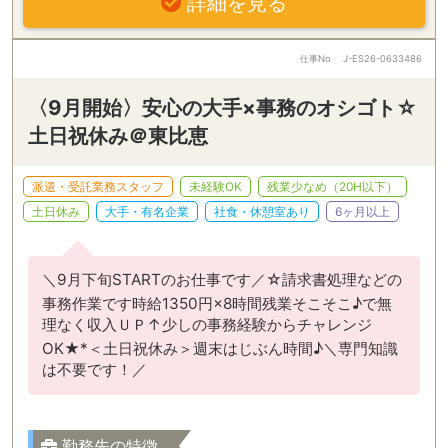
詳細を見る
仕事No
J-ES26-0633486
〈9月開始〉安心の大手×事務のオシゴト☆
土日祝休み＠東比恵
派遣・受託業務スタッフ
未経験OK
残業少なめ（20H以下）
土日休み
大手・有名企業
社食・休憩室あり
6ヶ月以上
＼9月下旬STARTのお仕事です／☆請求書処理などの
事務作業です時給1350円×8時間残業そこそこ♪で無
理なく収入ＵＰ↑少しの事務経験からチャレンジ
OK★*＜土日祝休み＞週末はじぶん時間♪＼専門知識
は不要です！／
勤務先の特徴