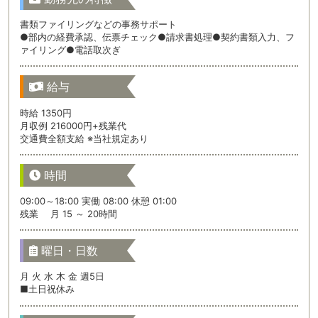
書類ファイリングなどの事務サポート
●部内の経費承認、伝票チェック●請求書処理●契約書類入力、フ
ァイリング●電話取次ぎ
給与
時給 1350円
月収例 216000円+残業代
交通費全額支給 ※当社規定あり
時間
09:00～18:00 実働 08:00 休憩 01:00
残業 月 15 ～ 20時間
曜日・日数
月 火 水 木 金 週5日
■土日祝休み