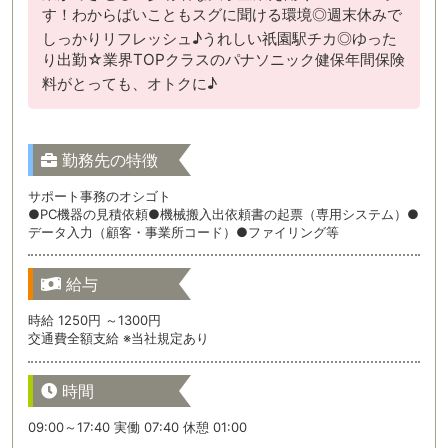
す！わからばいこともスグに聞ける環境◎週末休みで
しっかりリフレッシュ♪うれしい祇園駅チカ◎ゆった
り出勤☆業界TOPクラスのパナソニック健保年間保険
料がとっても、オトクに♪
勤務先の特徴
サポート事務のオシゴト
●PC機器の見積依頼●機械搬入出依頼書の起票（専用システム）●
データ入力（顧客・事業所コード）●ファイリング等
給与
時給 1250円 ～1300円
交通費全額支給 ※当社規定あり
時間
09:00～17:40 実働 07:40 休憩 01:00