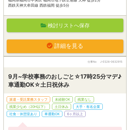
福岡県福岡市中央区 福岡市地下鉄空港線 天神 徒歩2分
西鉄天神大牟田線 西鉄福岡 徒歩5分
検討リストへ保存
詳細を見る
仕事No
J-ES26-0632915
9月~学校事務のおしごと☆17時25分マデ♪
車通勤OK☆土日祝休み
派遣・受託業務スタッフ
未経験OK
残業なし
残業少なめ（20H以下）
土日休み
大手・有名企業
社食・休憩室あり
車通勤OK
6ヶ月以上