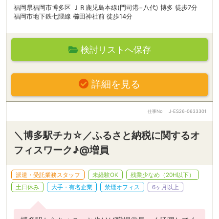
福岡県福岡市博多区 ＪＲ鹿児島本線(門司港−八代) 博多 徒歩7分
福岡市地下鉄七隈線 櫛田神社前 徒歩14分
検討リストへ保存
詳細を見る
仕事No
J-ES26-0633301
＼博多駅チカ☆／ふるさと納税に関するオ
フィスワーク♪@増員
派遣・受託業務スタッフ
未経験OK
残業少なめ（20H以下）
土日休み
大手・有名企業
禁煙オフィス
6ヶ月以上