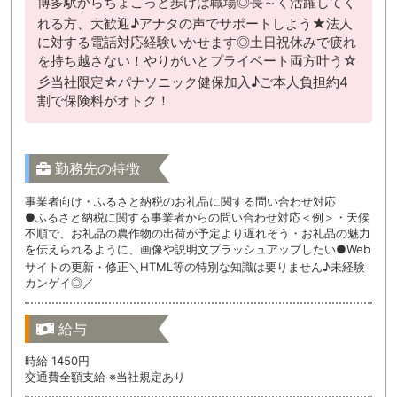
博多駅からちょこっと歩けば職場◎長～く活躍してく
れる方、大歓迎♪アナタの声でサポートしよう★法人
に対する電話対応経験いかせます◎土日祝休みで疲れ
を持ち越さない！やりがいとプライベート両方叶う☆
彡当社限定☆パナソニック健保加入♪ご本人負担約4
割で保険料がオトク！
勤務先の特徴
事業者向け・ふるさと納税のお礼品に関する問い合わせ対応
●ふるさと納税に関する事業者からの問い合わせ対応＜例＞・天候
不順で、お礼品の農作物の出荷が予定より遅れそう・お礼品の魅力
を伝えられるように、画像や説明文ブラッシュアップしたい●Web
サイトの更新・修正＼HTML等の特別な知識は要りません♪未経験
カンゲイ◎／
給与
時給 1450円
交通費全額支給 ※当社規定あり