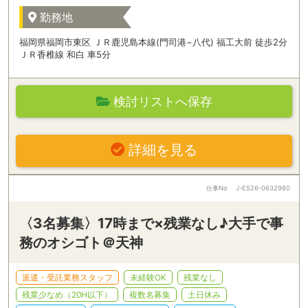
勤務地
福岡県福岡市東区 ＪＲ鹿児島本線(門司港−八代) 福工大前 徒歩2分
ＪＲ香椎線 和白 車5分
検討リストへ保存
詳細を見る
仕事No
J-ES26-0632980
〈3名募集〉17時まで×残業なし♪大手で事
務のオシゴト＠天神
派遣・受託業務スタッフ
未経験OK
残業なし
残業少なめ（20H以下）
複数名募集
土日休み