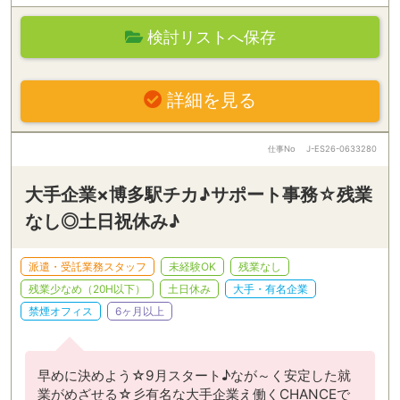
検討リストへ保存
詳細を見る
仕事No
J-ES26-0633280
大手企業×博多駅チカ♪サポート事務☆残業
なし◎土日祝休み♪
派遣・受託業務スタッフ
未経験OK
残業なし
残業少なめ（20H以下）
土日休み
大手・有名企業
禁煙オフィス
6ヶ月以上
早めに決めよう☆9月スタート♪なが～く安定した就
業がめざせる☆彡有名な大手企業え働くCHANCEで