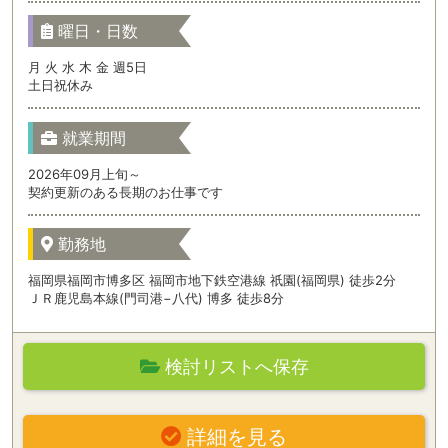
曜日・日数
月 火 水 木 金 週5日
土日祝休み
就業期間
2026年09月上旬～
契約更新のある長期のお仕事です
勤務地
福岡県福岡市博多区 福岡市地下鉄空港線 祇園(福岡県) 徒歩2分
ＪＲ鹿児島本線(門司港−八代) 博多 徒歩8分
検討リストへ保存
詳細を見る