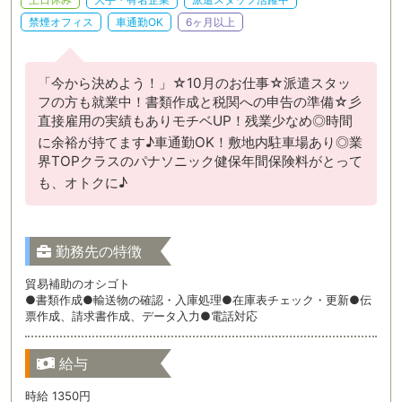
禁煙オフィス
車通勤OK
6ヶ月以上
「今から決めよう！」☆10月のお仕事☆派遣スタッ
フの方も就業中！書類作成と税関への申告の準備☆彡
直接雇用の実績もありモチベUP！残業少なめ◎時間
に余裕が持てます♪車通勤OK！敷地内駐車場あり◎業
界TOPクラスのパナソニック健保年間保険料がとって
も、オトクに♪
勤務先の特徴
貿易補助のオシゴト
●書類作成●輸送物の確認・入庫処理●在庫表チェック・更新●伝
票作成、請求書作成、データ入力●電話対応
給与
時給 1350円