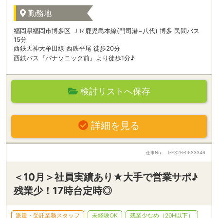
勤務地
福岡県福岡市博多区 ＪＲ鹿児島本線(門司港−八代) 博多 民間バス
15分
西鉄天神大牟田線 西鉄平尾 徒歩20分
西鉄バス『パナソニック前』より徒歩1分♪
検討リストへ保存
詳細を見る
仕事No
J-ES26-0633346
＜10月＞社員実績あり★大手で営業サポ♪
残業少！17時台定時◎
派遣・受託業務スタッフ
未経験OK
残業少なめ（20H以下）