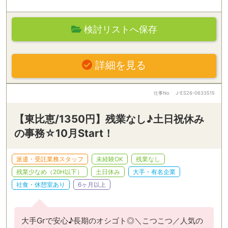
検討リストへ保存
詳細を見る
仕事No
J-ES26-0633515
【東比恵/1350円】残業なし♪土日祝休み
の事務☆10月Start！
派遣・受託業務スタッフ
未経験OK
残業なし
残業少なめ（20H以下）
土日休み
大手・有名企業
社食・休憩室あり
6ヶ月以上
大手Grで安心♪長期のオシゴト◎＼こつこつ／人気の