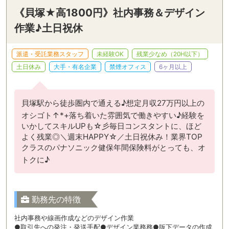
《貝塚★高1800円》社内事務＆デザイン
作業♪土日祝休
派遣・受託業務スタッフ
未経験OK
残業少なめ（20H以下）
土日休み
大手・有名企業
禁煙オフィス
6ヶ月以上
貝塚駅から徒歩圏内で通える♪想定月収27万円以上の
オシゴト↑*+落ち着いた雰囲気で働きやすい♪経験を
いかしてスキルUPも☆彡毎日コンスタントに、ほど
よく残業◎＼週末HAPPY☆／土日祝休み！業界TOP
クラスのパナソニック健保年間保険料がとっても、オ
トクに♪
勤務先の特徴
社内事務や線画作成などのデザイン作業
●取引先への発注・発送手配●デザイン業務務●版下データの作成