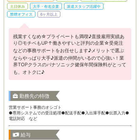
土日休み
大手・有名企業
派遣スタッフ活躍中
禁煙オフィス
6ヶ月以上
残業すくなめ☆プライベートも満喫♪直接雇用実績あ
り◎モチベもUP↑働きやすいと評判の企業☆受発注
などの事務サポートをお任せします♪メリットで選ぶ
ならやっぱり大手♪派遣の仲間がいるので心強い！業
界TOPクラスのパナソニック健保年間保険料がとって
も、オトクに♪
勤務先の特徴
営業サポート事務のオシゴト
●専用システムでの受注処理●配送手配●入出庫手配●伝票入力●
電話対応 など
給与