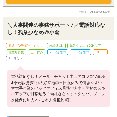
仕事No
J-ES26-0633267
＼人事関連の事務サポート♪／電話対応な
し！残業少なめ＠小倉
派遣・受託業務スタッフ
未経験OK
残業少なめ（20H以下）
複数名募集
土日休み
20代活躍中
30代活躍中
EXCEL
6ヶ月以上
電話対応なし！メール・チャット中心のコツコツ事務
♪小倉駅徒歩2分の好立地◎土日祝休みで働きやすい
☆大手企業のバックオフィス業務で人事・労務のスキ
ルアップが目指せる！当社なら＜オトクなパナソニッ
ク健保に加入♪＞ご本人負担約4割！