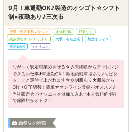
9月！車通勤OK♪製造のオシゴト☆シフト
制×夜勤あり♪三次市
派遣・受託業務スタッフ
未経験OK
残業なし
残業少なめ（20H以下）
大手・有名企業
禁煙オフィス
車通勤OK
6ヶ月以上
なが～く安定就業めざせる☆彡未経験からチャレンジ
できるお仕事♪車通勤OK！敷地内駐車場あり♪＼ピタ
ッ！／と定時で上がれます☆彡制服あり★服装から
ON→OFF切替！簡単☆オンライン登録がオススメ♪
当社限定☆パナソニック健保加入♪ご本人負担約4割
で保険料がオトク！
勤務先の特徴