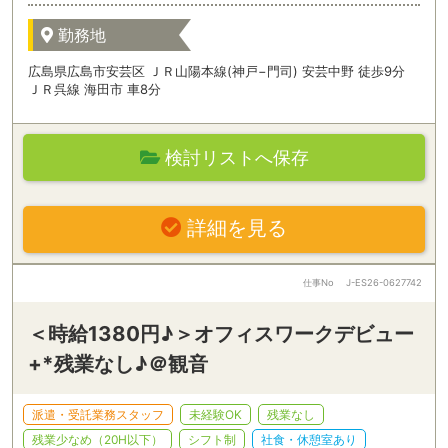
勤務地
広島県広島市安芸区 ＪＲ山陽本線(神戸−門司) 安芸中野 徒歩9分
ＪＲ呉線 海田市 車8分
検討リストへ保存
詳細を見る
仕事No
J-ES26-0627742
＜時給1380円♪＞オフィスワークデビュー
+*残業なし♪＠観音
派遣・受託業務スタッフ
未経験OK
残業なし
残業少なめ（20H以下）
シフト制
社食・休憩室あり