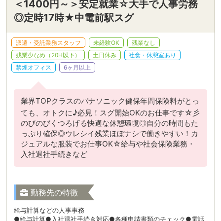
＜1400円～＞安定就業☆大手で人事労務
◎定時17時★中電前駅スグ
派遣・受託業務スタッフ
未経験OK
残業なし
残業少なめ（20H以下）
土日休み
社食・休憩室あり
禁煙オフィス
6ヶ月以上
業界TOPクラスのパナソニック健保年間保険料がとっ
ても、オトクに♪必見！スグ開始OKのお仕事です☆彡
のびのびくつろげる快適な休憩環境◎自分の時間もた
っぷり確保◎ウレシイ残業ほぼナシで働きやすい！カ
ジュアルな服装でお仕事OK☆給与や社会保険業務・
入社退社手続きなど
勤務先の特徴
給与計算などの人事事務
●給与計算●入社退社手続き対応●各種申請書類のチェック●電話