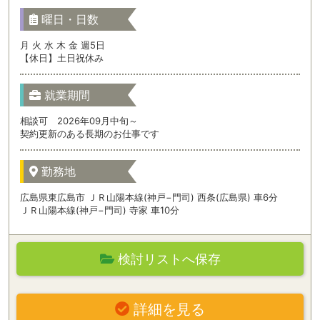
曜日・日数
月 火 水 木 金 週5日
【休日】土日祝休み
就業期間
相談可 2026年09月中旬～
契約更新のある長期のお仕事です
勤務地
広島県東広島市 ＪＲ山陽本線(神戸−門司) 西条(広島県) 車6分
ＪＲ山陽本線(神戸−門司) 寺家 車10分
検討リストへ保存
詳細を見る