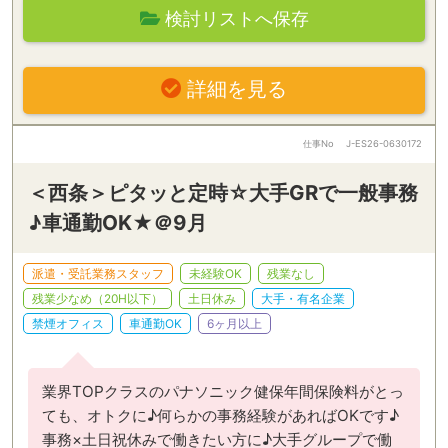
検討リストへ保存
詳細を見る
仕事No
J-ES26-0630172
＜西条＞ピタッと定時☆大手GRで一般事務
♪車通勤OK★＠9月
派遣・受託業務スタッフ
未経験OK
残業なし
残業少なめ（20H以下）
土日休み
大手・有名企業
禁煙オフィス
車通勤OK
6ヶ月以上
業界TOPクラスのパナソニック健保年間保険料がとっ
ても、オトクに♪何らかの事務経験があればOKです♪
事務×土日祝休みで働きたい方に♪大手グループで働