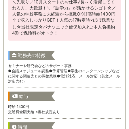
＼先取り／10月スタートのお仕事♪長～く活躍してく
れる方、大歓迎！＼『語学力』が活かせるシゴト☆／
人気の学校事務に未経験から挑戦OK◎高時給1400円
↑で収入しっかりGET！人気の17時定時×ほぼ残業な
し☆当社限定☆パナソニック健保加入♪ご本人負担約
4割で保険料がオトク！
勤務先の特徴
セミナーや研究会などのサポート事務
●会議スケジュール調整●予算管理●学生のインターンシップなど
に関する関連先との調整業務●電話対応、メール対応（英文メール
対応含む）
給与
時給 1400円
交通費全額支給 ※当社規定あり
時間