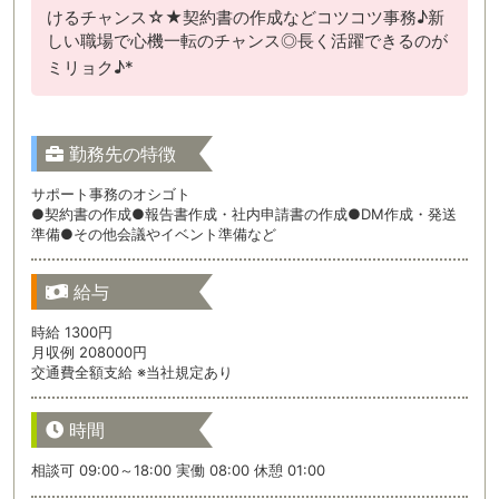
けるチャンス☆★契約書の作成などコツコツ事務♪新
しい職場で心機一転のチャンス◎長く活躍できるのが
ミリョク♪*
勤務先の特徴
サポート事務のオシゴト
●契約書の作成●報告書作成・社内申請書の作成●DM作成・発送
準備●その他会議やイベント準備など
給与
時給 1300円
月収例 208000円
交通費全額支給 ※当社規定あり
時間
相談可 09:00～18:00 実働 08:00 休憩 01:00