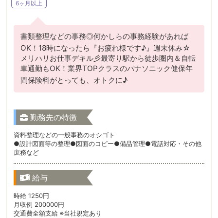
6ヶ月以上
書類整理などの事務◎何かしらの事務経験があれば
OK！18時になったら『お疲れ様です♪』週末休み☆
メリハリお仕事デキル彡最寄り駅から徒歩圏内＆自転
車通勤もOK！業界TOPクラスのパナソニック健保年
間保険料がとっても、オトクに♪
勤務先の特徴
資料整理などの一般事務のオシゴト
●設計図面等の整理●図面のコピー●備品管理●電話対応・その他
庶務など
給与
時給 1250円
月収例 200000円
交通費全額支給 ※当社規定あり