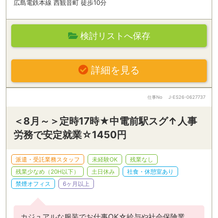
広島電鉄本線 西観音町 徒歩10分
検討リストへ保存
詳細を見る
仕事No
J-ES26-0627737
＜8月～＞定時17時★中電前駅スグ↑人事
労務で安定就業☆1450円
派遣・受託業務スタッフ
未経験OK
残業なし
残業少なめ（20H以下）
土日休み
社食・休憩室あり
禁煙オフィス
6ヶ月以上
カジュアルな服装でお仕事OK☆給与や社会保険業