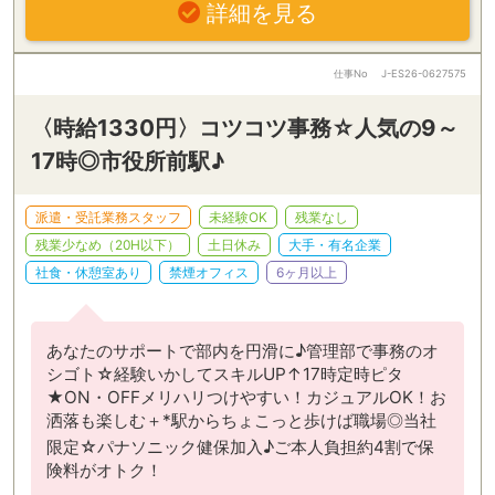
詳細を見る
仕事No
J-ES26-0627575
〈時給1330円〉コツコツ事務☆人気の9～
17時◎市役所前駅♪
派遣・受託業務スタッフ
未経験OK
残業なし
残業少なめ（20H以下）
土日休み
大手・有名企業
社食・休憩室あり
禁煙オフィス
6ヶ月以上
あなたのサポートで部内を円滑に♪管理部で事務のオ
シゴト☆経験いかしてスキルUP↑17時定時ピタ
★ON・OFFメリハリつけやすい！カジュアルOK！お
洒落も楽しむ＋*駅からちょこっと歩けば職場◎当社
限定☆パナソニック健保加入♪ご本人負担約4割で保
険料がオトク！