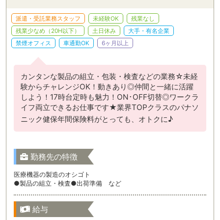
派遣・受託業務スタッフ
未経験OK
残業なし
残業少なめ（20H以下）
土日休み
大手・有名企業
禁煙オフィス
車通勤OK
6ヶ月以上
カンタンな製品の組立・包装・検査などの業務☆未経
験からチャレンジOK！動きあり◎仲間と一緒に活躍
しよう！17時台定時も魅力！ON･OFF切替◎ワークラ
イフ両立できるお仕事です★業界TOPクラスのパナソ
ニック健保年間保険料がとっても、オトクに♪
勤務先の特徴
医療機器の製造のオシゴト
●製品の組立・検査●出荷準備 など
給与