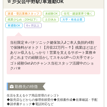
☆彡安芸中野駅/車通勤OK
派遣・受託業務スタッフ
未経験OK
住宅・建築業界で働く
残業少なめ（20H以下）
土日休み
大手・有名企業
車通勤OK
6ヶ月以上
当社限定☆パナソニック健保加入♪ご本人負担約4割
で保険料がオトク！【月収22万円～↑】残業ほどほど
あり≫収入もしっかり！営業を支えるサポート業務☆
彡これまでの経験活かしてスキルUPへ◎大手でオシ
ゴト経験Get♪のチャンス当社スタッフ活躍中のショ
クバ☆
勤務先の特徴
生活を支えるケア用品管理のオシゴト
◆販売店などからの修理依頼受付◆見積書作成◆在庫確認・手配
◆請求書チェック◆電話対応など