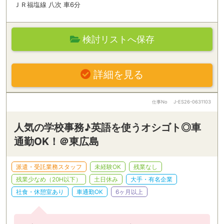
ＪＲ福塩線 八次 車6分
検討リストへ保存
詳細を見る
仕事No
J-ES26-0631103
人気の学校事務♪英語を使うオシゴト◎車
通勤OK！＠東広島
派遣・受託業務スタッフ
未経験OK
残業なし
残業少なめ（20H以下）
土日休み
大手・有名企業
社食・休憩室あり
車通勤OK
6ヶ月以上