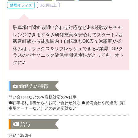
禁煙オフィス
6ヶ月以上
駐車場に関する問い合わせ対応など♪未経験からチャ
レンジできます☆彡研修充実☆安心してスタート♪西
観音町駅から徒歩圏内！自転車もOK広々休憩室彡昼
休みはリラックス＆リフレッシュできる♪業界TOPク
ラスのパナソニック健保年間保険料がとっても、オト
クに♪
勤務先の特徴
問い合わせなどのお客様対応のお仕事
●駐車場利用者からのお問い合わせ対応 ●警備会社や関連先（駐
車場オーナーなど）との連絡応対など
給与
時給 1380円