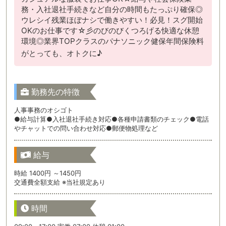
務・入社退社手続きなど自分の時間もたっぷり確保◎
ウレシイ残業ほぼナシで働きやすい！必見！スグ開始
OKのお仕事です☆彡のびのびくつろげる快適な休憩
環境◎業界TOPクラスのパナソニック健保年間保険料
がとっても、オトクに♪
勤務先の特徴
人事事務のオシゴト
●給与計算●入社退社手続き対応●各種申請書類のチェック●電話
やチャットでの問い合わせ対応●郵便物処理など
給与
時給 1400円 ～1450円
交通費全額支給 ※当社規定あり
時間