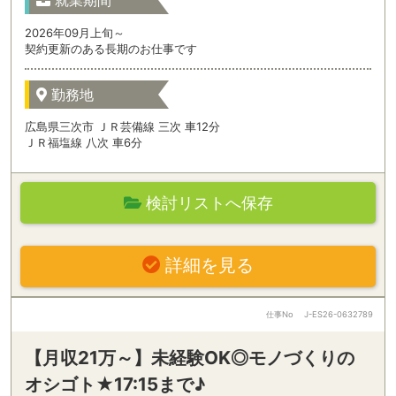
就業期間
2026年09月上旬～
契約更新のある長期のお仕事です
勤務地
広島県三次市 ＪＲ芸備線 三次 車12分
ＪＲ福塩線 八次 車6分
検討リストへ保存
詳細を見る
仕事No
J-ES26-0632789
【月収21万～】未経験OK◎モノづくりの
オシゴト★17:15まで♪