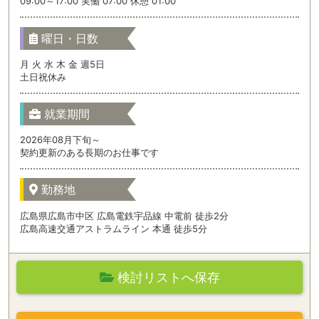
09:00～17:00 実働 07:00 休憩 01:00
曜日・日数
月 火 水 木 金 週5日
土日祝休み
就業期間
2026年08月下旬～
契約更新のある長期のお仕事です
勤務地
広島県広島市中区 広島電鉄宇品線 中電前 徒歩2分
広島高速交通アストラムライン 本通 徒歩5分
検討リストへ保存