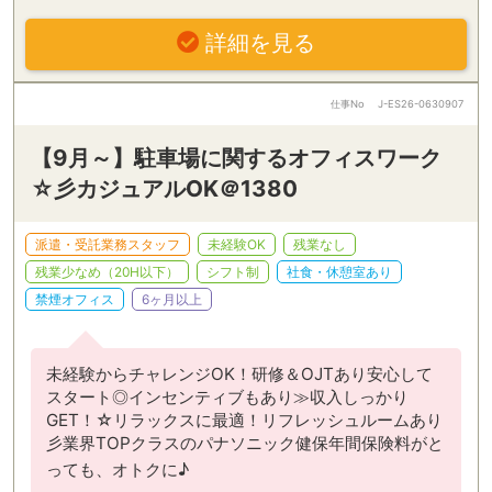
詳細を見る
仕事No
J-ES26-0630907
【9月～】駐車場に関するオフィスワーク
☆彡カジュアルOK＠1380
派遣・受託業務スタッフ
未経験OK
残業なし
残業少なめ（20H以下）
シフト制
社食・休憩室あり
禁煙オフィス
6ヶ月以上
未経験からチャレンジOK！研修＆OJTあり安心して
スタート◎インセンティブもあり≫収入しっかり
GET！☆リラックスに最適！リフレッシュルームあり
彡業界TOPクラスのパナソニック健保年間保険料がと
っても、オトクに♪