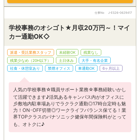
仕事No
J-ES26-0629417
学校事務のオシゴト★月収20万円～！マイ
カー通勤OK◇
派遣・受託業務スタッフ
未経験OK
残業なし
残業少なめ（20H以下）
土日休み
大手・有名企業
社食・休憩室あり
禁煙オフィス
車通勤OK
6ヶ月以上
人気の学校事務☆職員サポート業務☆事務経験いかし
て活躍できます♪活気あるキャンパス内がオフィスに
彡敷地内駐車場ありでラクラク通勤◎17時台定時も魅
力！ON･OFF切替◎ワークライフバランス保てる！業
界TOPクラスのパナソニック健保年間保険料がとって
も、オトクに♪