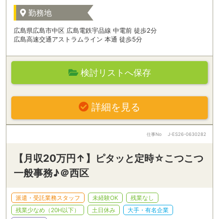
勤務地
広島県広島市中区 広島電鉄宇品線 中電前 徒歩2分
広島高速交通アストラムライン 本通 徒歩5分
検討リストへ保存
詳細を見る
仕事No
J-ES26-0630282
【月収20万円↑】ピタッと定時☆こつこつ
一般事務♪＠西区
派遣・受託業務スタッフ
未経験OK
残業なし
残業少なめ（20H以下）
土日休み
大手・有名企業