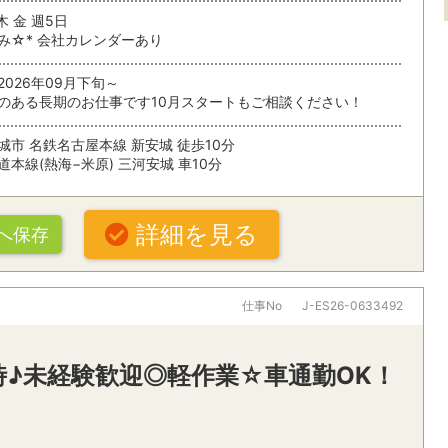
未経験OK
住宅・建築
木 金 週5日
み☆* 会社カレンダーあり
残業なし
残業少なめ
2026年09月下旬～
複数人募集
土日休み
のある長期のお仕事です10月スタートもご相談ください！
索
扶養内で働く
シフト制
城市 名鉄名古屋本線 新安城 徒歩10分
本線(熱海−米原) 三河安城 車10分
在宅勤務
詳細を見る
ぶ
へ保存
パナソニックグループ
大手・有名
20代活躍中
30代活躍中
仕事No
J-ES26-0633492
オフィスワークすべて
・駅・路線から探す
派遣スタッフ活躍中
朝ゆっくり
一般事務・その他オフィスワーク
パソコン操
ング
定時♪未経験歓迎◎軽作業☆車通勤OK！
条件を追加する
社食・休憩室あり
禁煙オフィ
営業事務
秘書
名
車通勤OK
受付・レセプショニスト
経理・財務