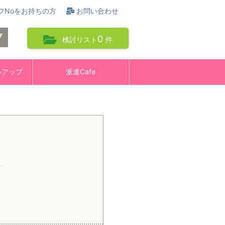
フNoをお持ちの方
お問い合わせ
0
検討リスト
件
ルアップ
派遣Cafe
県