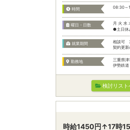
08:30～1
長野県
時間
選択をすべてクリア
月 火 水 
曜日・日数
●土日休
岐阜県
相談可 
就業期間
契約更新
静岡県
三重県津
勤務地
伊勢鉄道 
三重県
検討リスト
愛知県
時給1450円↑17時