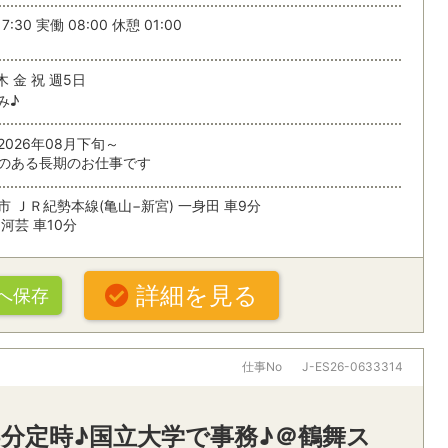
7:30 実働 08:00 休憩 01:00
する
条
木 金 祝 週5日
み♪
2026年08月下旬～
のある長期のお仕事です
市 ＪＲ紀勢本線(亀山−新宮) 一身田 車9分
河芸 車10分
詳細を見る
へ保存
仕事No
J-ES26-0633314
15分定時♪国立大学で事務♪＠鶴舞ス