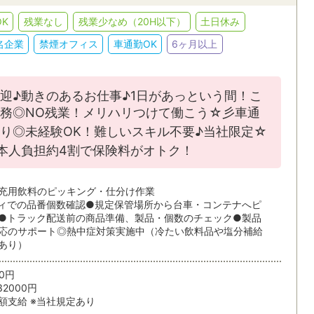
人事・総務
英文事務
K
残業なし
残業少なめ（20H以下）
土日休み
JR
私鉄・そ
索/都道府県
貿易事務・海外営業事務
翻訳・通訳
名企業
禁煙オフィス
車通勤OK
6ヶ月以上
ィブ
語学力を活かす
EXCEL
金融・証券・保険事務
学校事務
ACCESS
WORD
条件を追加する
迎♪動きのあるお仕事♪1日があっという間！こ
務◎NO残業！メリハリつけて働こう☆彡車通
POWERPOINT
CAD
する
り◎未経験OK！難しいスキル不要♪当社限定☆
条
本人負担約4割で保険料がオトク！
派遣・受託業務スタッフ
紹介予定派
充用飲料のピッキング・仕分け作業
ィでの品番個数確認●規定保管場所から台車・コンテナへピ
●トラック配送前の商品準備、製品・個数のチェック●製品
応のサポート◎熱中症対策実施中（冷たい飲料品や塩分補給
あり）
6ヵ月以上
3～6ヶ月
50円
32000円
1～3ヵ月
1ヵ月未満
額支給 ※当社規定あり