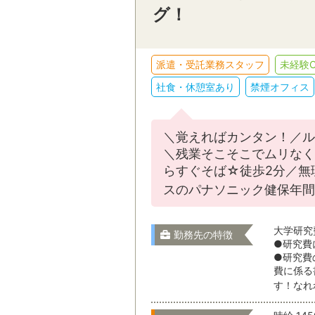
グ！
派遣・受託業務スタッフ
未経験O
社食・休憩室あり
禁煙オフィス
＼覚えればカンタン！／ル
＼残業そこそこでムリなく
らすぐそば☆徒歩2分／無
スのパナソニック健保年間
大学研究
勤務先の特徴
●研究費
●研究費
費に係る
す！なれ