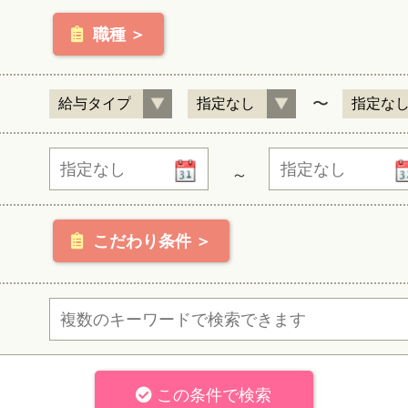
職種 ＞
〜
～
こだわり条件 ＞
この条件で検索