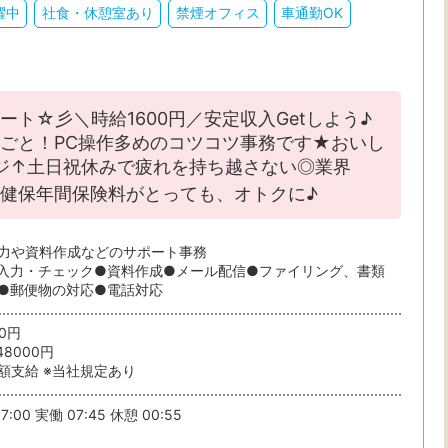
躍中
社食・休憩室あり
禁煙オフィス
車通勤OK
・駅・路線から探す
ト☆彡＼時給1600円／安定収入Getしよう♪
ごと！PC操作多めのコツコツ事務です★おいし
ャージ↑土日祝休みで疲れを持ち越さない◎業界
ら検索
ク健保年間保険料がとっても、オトクに♪
力や資料作成などのサポート事務
入力・チェック●資料作成●メール配信●ファイリング、書類
●郵便物の対応●電話対応
00円
48000円
駅から
額支給 ※当社規定あり
条件を選ぶ
7:00 実働 07:45 休憩 00:55
条件を追加する