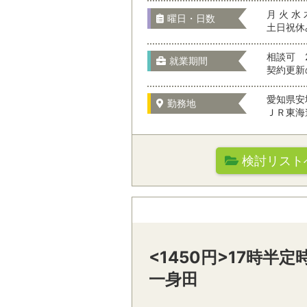
お仕事の特徴
月 火 水 
曜日・日数
土日祝休
相談可 
就業期間
契約更新
駅名から検
愛知県安
勤務地
ＪＲ東海道
職種を選
検討リスト
勤務先の特徴
オフィスワーク
通勤時間
テレマーケティ
<1450円>17時半
一身田
駅名から検索/駅
営業・サービス