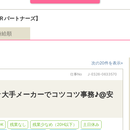
Ｒパートナーズ】
時給順
次の20件を表示»
仕事No
J-ES26-0633570
☆大手メーカーでコツコツ事務♪@安
K
残業なし
残業少なめ（20H以下）
土日休み