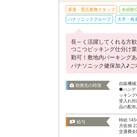
販売・接客
派遣・受託業務スタッフ
未経験O
駅名から検
パナソニックグループ
大手・有
IT・クリエイテ
スキルを活かす
その他
長～く活躍してくれる方歓
新潟県
つこつピッキング仕分け業
選択をすべてクリア
勤可！敷地内パーキングあ
パナソニック健保加入♪ご
富山県
自販機補
勤務先の特徴
就業形態
●ハンデ
石川県
ッキング
受入れ対
品の配布
就業期間
福井県
時給 14
給与
月収例 2
交通費全