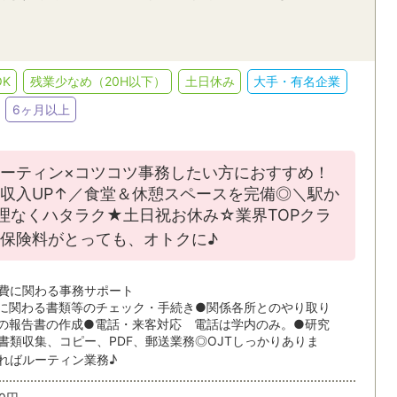
K
残業少なめ（20H以下）
土日休み
大手・有名企業
6ヶ月以上
ーティン×コツコツ事務したい方におすすめ！
収入UP↑／食堂＆休憩スペースを完備◎＼駅か
理なくハタラク★土日祝お休み☆業界TOPクラ
保険料がとっても、オトクに♪
費に関わる事務サポート
に関わる書類等のチェック・手続き●関係各所とのやり取り
の報告書の作成●電話・来客対応 電話は学内のみ。●研究
書類収集、コピー、PDF、郵送業務◎OJTしっかりありま
ればルーティン業務♪