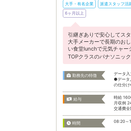
大手・有名企業
派遣スタッフ活
6ヶ月以上
通勤時間
引継ぎありで安心してスター
大手メーカーで長期のおし
い食堂lunchで元気チ
通勤時間か
TOPクラスのパナソニッ
データ入
勤務先の特徴
●データ
の仕分け
時給 16
給与
月収例 2
交通費全
こだわりの
08:20～1
時間