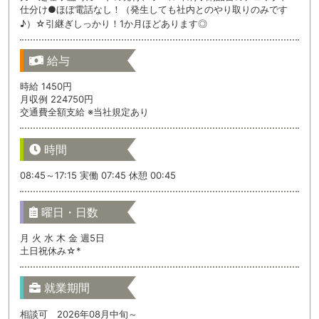
仕分け●ほぼ電話なし！（発生しても社内とのやり取りのみです
♪）☆引継ぎしっかり！1か月ほどあります◎
給与
時給 1450円
月収例 224750円
交通費全額支給 ※当社規定あり
時間
08:45～17:15 実働 07:45 休憩 00:45
曜日・日数
月 火 水 木 金 週5日
土日祝休み☆*
就業期間
相談可 2026年08月中旬～