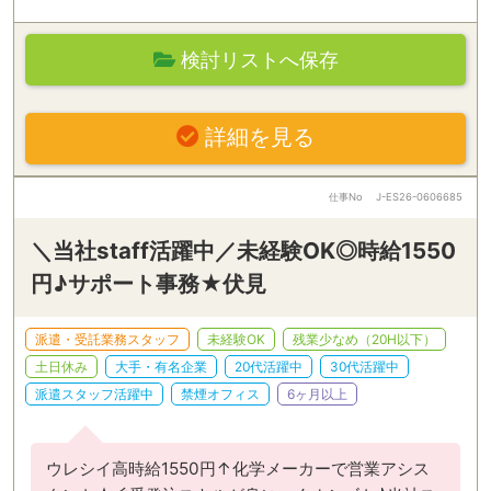
検討リストへ保存
詳細を見る
仕事No
J-ES26-0606685
＼当社staff活躍中／未経験OK◎時給1550
円♪サポート事務★伏見
派遣・受託業務スタッフ
未経験OK
残業少なめ（20H以下）
土日休み
大手・有名企業
20代活躍中
30代活躍中
派遣スタッフ活躍中
禁煙オフィス
6ヶ月以上
ウレシイ高時給1550円↑化学メーカーで営業アシス