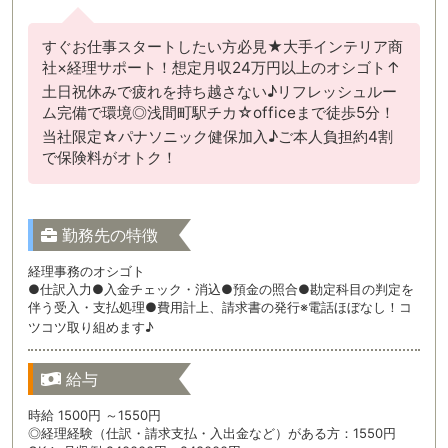
すぐお仕事スタートしたい方必見★大手インテリア商
社×経理サポート！想定月収24万円以上のオシゴト↑
土日祝休みで疲れを持ち越さない♪リフレッシュルー
ム完備で環境◎浅間町駅チカ☆officeまで徒歩5分！
当社限定☆パナソニック健保加入♪ご本人負担約4割
で保険料がオトク！
勤務先の特徴
経理事務のオシゴト
●仕訳入力●入金チェック・消込●預金の照合●勘定科目の判定を
伴う受入・支払処理●費用計上、請求書の発行※電話ほぼなし！コ
ツコツ取り組めます♪
給与
時給 1500円 ～1550円
◎経理経験（仕訳・請求支払・入出金など）がある方：1550円