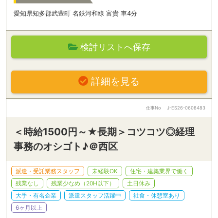
愛知県知多郡武豊町 名鉄河和線 富貴 車4分
検討リストへ保存
詳細を見る
仕事No
J-ES26-0608483
＜時給1500円～★長期＞コツコツ◎経理
事務のオシゴト♪＠西区
派遣・受託業務スタッフ
未経験OK
住宅・建築業界で働く
残業なし
残業少なめ（20H以下）
土日休み
大手・有名企業
派遣スタッフ活躍中
社食・休憩室あり
6ヶ月以上