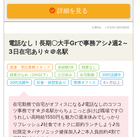
詳細を見る
仕事No
J-ES26-0604858
電話なし！長期〇大手Grで事務アシ♪週2～
3日在宅あり☆＠名駅
派遣・受託業務スタッフ
未経験OK
残業なし
残業少なめ（20H以下）
土日休み
在宅勤務
20代活躍中
30代活躍中
社食・休憩室あり
禁煙オフィス
6ヶ月以上
在宅勤務で自宅がオフィスになる♪電話なしのコツコ
ツ事務です☆彡名駅からちょこっと歩けば職場です◎
うれしい高時給1550円も魅力◎週末休みでしっかり
リフレッシュ♪社食でオトクに節約ランチしよう♪当
社限定☆パナソニック健保加入♪ご本人負担約4割で