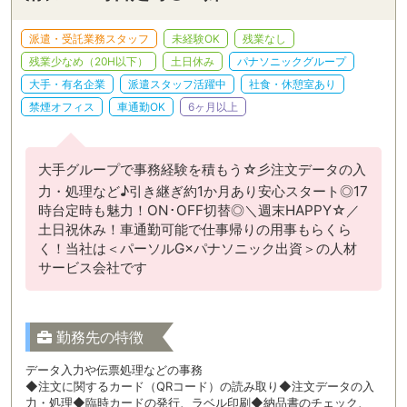
派遣・受託業務スタッフ
未経験OK
残業なし
残業少なめ（20H以下）
土日休み
パナソニックグループ
大手・有名企業
派遣スタッフ活躍中
社食・休憩室あり
禁煙オフィス
車通勤OK
6ヶ月以上
大手グループで事務経験を積もう☆彡注文データの入
力・処理など♪引き継ぎ約1か月あり安心スタート◎17
時台定時も魅力！ON･OFF切替◎＼週末HAPPY☆／
土日祝休み！車通勤可能で仕事帰りの用事もらくら
く！当社は＜パーソルG×パナソニック出資＞の人材
サービス会社です
勤務先の特徴
データ入力や伝票処理などの事務
◆注文に関するカード（QRコード）の読み取り◆注文データの入
力・処理◆臨時カードの発行、ラベル印刷◆納品書のチェック、