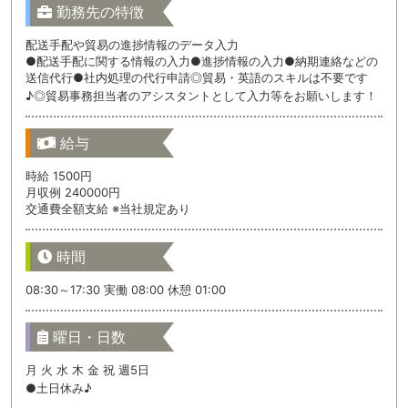
勤務先の特徴
配送手配や貿易の進捗情報のデータ入力
●配送手配に関する情報の入力●進捗情報の入力●納期連絡などの
送信代行●社内処理の代行申請◎貿易・英語のスキルは不要です
♪◎貿易事務担当者のアシスタントとして入力等をお願いします！
給与
時給 1500円
月収例 240000円
交通費全額支給 ※当社規定あり
時間
08:30～17:30 実働 08:00 休憩 01:00
曜日・日数
月 火 水 木 金 祝 週5日
●土日休み♪