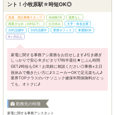
ント！小牧原駅☆時短OK◎
派遣・受託業務スタッフ
未経験OK
残業なし
残業少なめ（20H以下）
土日休み
大手・有名企業
20代活躍中
30代活躍中
禁煙オフィス
車通勤OK
6ヶ月以上
家電に関する事務アシ業務をお任せします♪引き継ぎ
しっかりで安心☆彡ピタリ17時半退社★じぶん時間
GET♪時短もOK！お気軽に相談ください◎事務×土日
祝休みで働きたい方に♪スニーカーOKで足元楽ちん♪
業界TOPクラスのパナソニック健保年間保険料がとっ
ても、オトクに♪
勤務先の特徴
家電に関する事務アシスタント