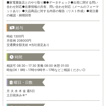
■家電量販店とのやり取り■●データチェック●出荷に関する問い
合わせ対応●在庫情報の共有、問い合わせ対応（メールのフォーマ
ットあり）●欠品商品に対する内容の報告（リスト作成）●発注書
の確認・納期回答
給与
時給 1300円
月収例 208000円
交通費全額支給 ※当社規定あり
時間
相談可 08:30～17:30 実働 08:00 休憩 01:00
時短OK！9時～17時や9時半～17時などご相談ください◎
曜日・日数
月 火 水 木 金 週5日
土日祝休み☆*