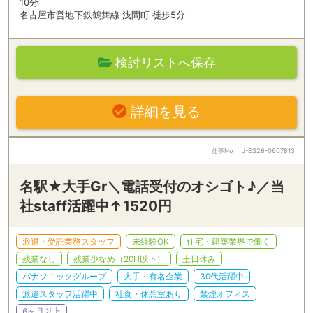
10分
名古屋市営地下鉄鶴舞線 浅間町 徒歩5分
検討リストへ保存
詳細を見る
仕事No
J-ES26-0607813
名駅★大手Gr＼電話受付のオシゴト♪／当
社staff活躍中↑1520円
派遣・受託業務スタッフ
未経験OK
住宅・建築業界で働く
残業なし
残業少なめ（20H以下）
土日休み
パナソニックグループ
大手・有名企業
30代活躍中
派遣スタッフ活躍中
社食・休憩室あり
禁煙オフィス
6ヶ月以上