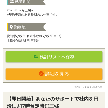
就業期間
2026年09月上旬～
※契約更新のある長期のお仕事です。
勤務地
愛知県小牧市 名鉄小牧線 小牧原 車5分
名鉄小牧線 味岡 車8分
検討リストへ保存
詳細を見る
仕事No
J-ES26-0609769
【即日開始】あなたのサポートで社内を円
滑に♪17時台定時◎三郷