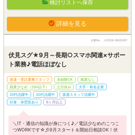
検討リストへ保存
詳細を見る
仕事No
J-ES26-0605097
伏見スグ★9月～長期○スマホ関連×サポー
ト業務♪電話ほぼなし
派遣・受託業務スタッフ
未経験OK
残業なし
残業少なめ（20H以下）
土日休み
大手・有名企業
20代活躍中
30代活躍中
派遣スタッフ活躍中
社食・休憩室あり
6ヶ月以上
＼IT・通信の知識が身につく♪／電話少なめのこつこ
つWORKです☆彡9月スタート＆開始日相談OK！伏