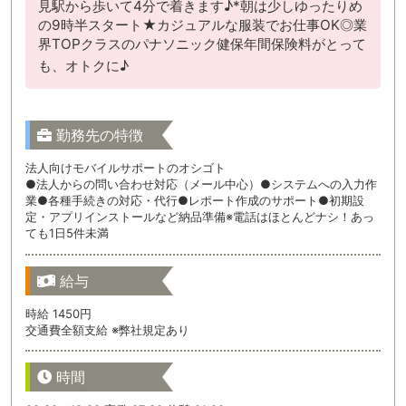
見駅から歩いて4分で着きます♪*朝は少しゆったりめ
の9時半スタート★カジュアルな服装でお仕事OK◎業
界TOPクラスのパナソニック健保年間保険料がとって
も、オトクに♪
勤務先の特徴
法人向けモバイルサポートのオシゴト
●法人からの問い合わせ対応（メール中心）●システムへの入力作
業●各種手続きの対応・代行●レポート作成のサポート●初期設
定・アプリインストールなど納品準備※電話はほとんどナシ！あっ
ても1日5件未満
給与
時給 1450円
交通費全額支給 ※弊社規定あり
時間