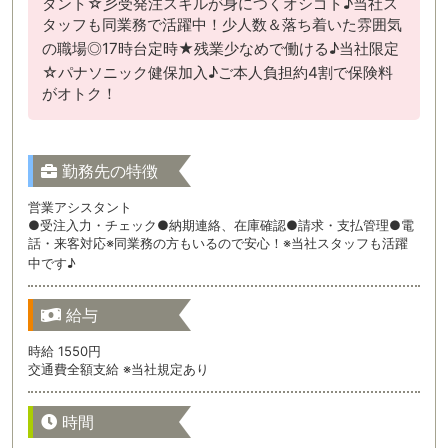
タント☆彡受発注スキルが身につくオシゴト♪当社ス
タッフも同業務で活躍中！少人数＆落ち着いた雰囲気
の職場◎17時台定時★残業少なめで働ける♪当社限定
☆パナソニック健保加入♪ご本人負担約4割で保険料
がオトク！
勤務先の特徴
営業アシスタント
●受注入力・チェック●納期連絡、在庫確認●請求・支払管理●電
話・来客対応※同業務の方もいるので安心！※当社スタッフも活躍
中です♪
給与
時給 1550円
交通費全額支給 ※当社規定あり
時間