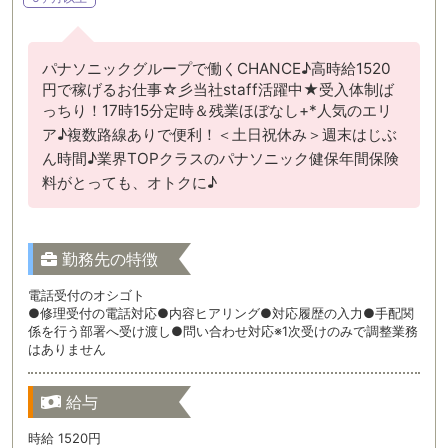
パナソニックグループで働くCHANCE♪高時給1520
円で稼げるお仕事☆彡当社staff活躍中★受入体制ば
っちり！17時15分定時＆残業ほぼなし+*人気のエリ
ア♪複数路線ありで便利！＜土日祝休み＞週末はじぶ
ん時間♪業界TOPクラスのパナソニック健保年間保険
料がとっても、オトクに♪
勤務先の特徴
電話受付のオシゴト
●修理受付の電話対応●内容ヒアリング●対応履歴の入力●手配関
係を行う部署へ受け渡し●問い合わせ対応※1次受けのみで調整業務
はありません
給与
時給 1520円