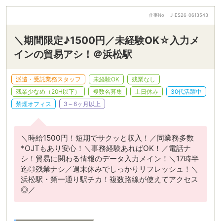
仕事No
J-ES26-0613543
＼期間限定♪1500円／未経験OK☆入力メ
インの貿易アシ！＠浜松駅
派遣・受託業務スタッフ
未経験OK
残業なし
残業少なめ（20H以下）
複数名募集
土日休み
30代活躍中
禁煙オフィス
3～6ヶ月以上
＼時給1500円！短期でサクッと収入！／同業務多数
*OJTもあり安心！＼事務経験あればOK！／電話ナ
シ！貿易に関わる情報のデータ入力メイン！＼17時半
迄◎残業ナシ／週末休みでしっかりリフレッシュ！＼
浜松駅・第一通り駅チカ！複数路線が使えてアクセス
◎／