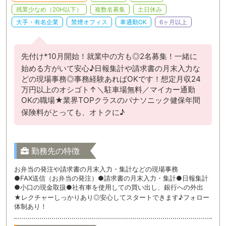
残業少なめ（20H以下）
複数名募集
土日休み
大手・有名企業
禁煙オフィス
車通勤OK
6ヶ月以上
先付け*10月開始！就業中の方も◎2名募集！一緒に
始める方がいて安心♪日報集計や請求書の月末入力な
どの現場事務◎事務経験あればOKです！想定月収24
万円以上のオシゴト↑＼駐車場無料／マイカー通勤
OKの職場★業界TOPクラスのパナソニック健保年間
保険料がとっても、オトクに♪
勤務先の特徴
お弁当の発注や請求書の月末入力・集計などの現場事務
●FAX送信（お弁当の発注）●請求書の月末入力・集計●日報集計
●小口の現金取扱●社有車を使用しての買い出し、銀行への外出
★レクチャーしっかりあり◎安心してスタートできます♪フォロー
体制あり！