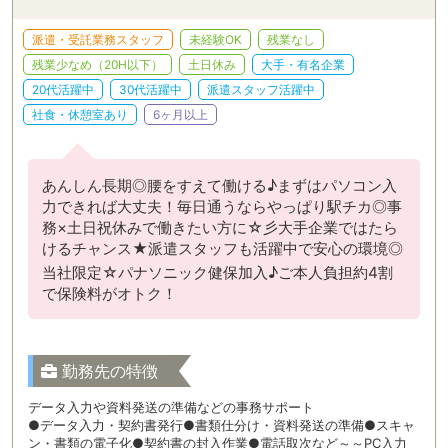
派遣・受託業務スタッフ
未経験OK
残業なし
残業少なめ（20H以下）
土日休み
大手・有名企業
20代活躍中
30代活躍中
派遣スタッフ活躍中
社食・休憩室あり
6ヶ月以上
あんしん長期◎腰をすえて働ける♪まずはパソコン入
力できれば大丈夫！毎日通うならやっぱり駅チカ◎事
務×土日祝休みで働きたい方に☆彡大手企業ではたら
けるチャンス★派遣スタッフも活躍中で安心の環境◎
当社限定☆パナソニック健保加入♪ご本人負担約4割
で保険料がオトク！
勤務先の特徴
データ入力や資料発送の準備などの事務サポート
●データ入力・契約書発行●書類仕分け・資料発送の準備●スキャ
ン・書類の電子化●契約書の封入作業●電話取次など～～PC入力