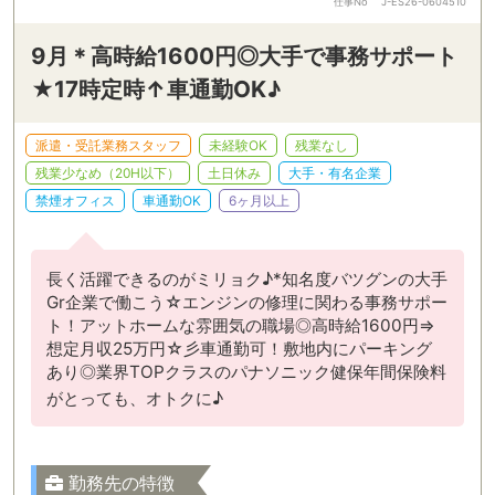
仕事No
J-ES26-0604510
9月＊高時給1600円◎大手で事務サポート
★17時定時↑車通勤OK♪
派遣・受託業務スタッフ
未経験OK
残業なし
残業少なめ（20H以下）
土日休み
大手・有名企業
禁煙オフィス
車通勤OK
6ヶ月以上
長く活躍できるのがミリョク♪*知名度バツグンの大手
Gr企業で働こう☆エンジンの修理に関わる事務サポー
ト！アットホームな雰囲気の職場◎高時給1600円⇒
想定月収25万円☆彡車通勤可！敷地内にパーキング
あり◎業界TOPクラスのパナソニック健保年間保険料
がとっても、オトクに♪
勤務先の特徴