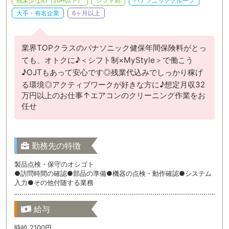
残業少なめ（20H以下）
シフト制
パナソニックグループ
大手・有名企業
6ヶ月以上
業界TOPクラスのパナソニック健保年間保険料がとっ
ても、オトクに♪＜シフト制×MyStyle＞で働こう
♪OJTもあって安心です◎残業代込みでしっかり稼げ
る環境◎アクティブワークが好きな方に♪想定月収32
万円以上のお仕事↑エアコンのクリーニング作業をお
任せ
勤務先の特徴
製品点検・保守のオシゴト
●訪問時間の確認●部品の準備●機器の点検・動作確認●システム
入力●その他付随する業務
給与
時給 2100円