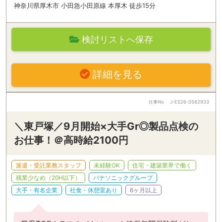
神奈川県厚木市 小田急小田原線 本厚木 徒歩15分
検討リストへ保存
詳細を見る
仕事No
J-ES26-0582933
＼東戸塚／9月開始×大手Gr◎製品点検の
お仕事！＠高時給2100円
派遣・受託業務スタッフ
未経験OK
住宅・建築業界で働く
残業少なめ（20H以下）
パナソニックグループ
大手・有名企業
社食・休憩室あり
6ヶ月以上