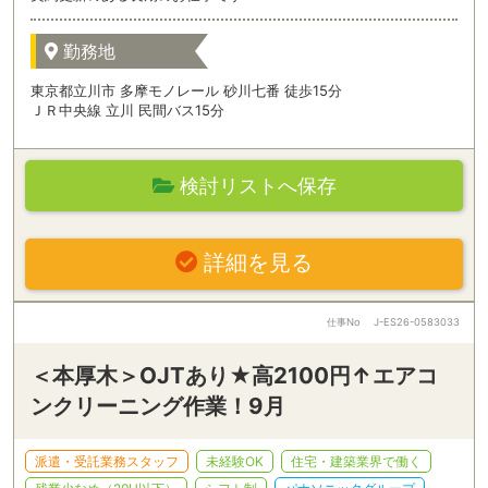
勤務地
東京都立川市 多摩モノレール 砂川七番 徒歩15分
ＪＲ中央線 立川 民間バス15分
検討リストへ保存
詳細を見る
仕事No
J-ES26-0583033
＜本厚木＞OJTあり★高2100円↑エアコ
ンクリーニング作業！9月
派遣・受託業務スタッフ
未経験OK
住宅・建築業界で働く