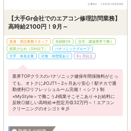
仕事No
J-ES26-0583095
【大手Gr会社でのエアコン修理訪問業務】
高時給2100円！9月～
派遣・受託業務スタッフ
未経験OK
住宅・建築業界で働く
残業少なめ（20H以下）
パナソニックグループ
大手・有名企業
社食・休憩室あり
6ヶ月以上
業界TOPクラスのパナソニック健保年間保険料がとっ
ても、オトクに♪OJT1～2ヶ月あり安心！駅チカで通
勤便利◎リフレッシュルーム完備！＜シフト制
×MyStyle＞で働こう♪残業そこそこあり→お給料に
反映◎嬉しい高時給⇒想定月収32万円～！エアコン
クリーニングのオシゴト☆彡
勤務先の特徴