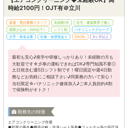
時給2100円！OJT有＠立川
派遣・受託業務スタッフ
未経験OK
住宅・建築業界で働く
残業少なめ（20H以下）
シフト制
パナソニックグループ
大手・有名企業
社食・休憩室あり
EXCEL
6ヶ月以上
最初も安心♪座学や研修しっかりあり！未経験の方も
大歓迎です☆彡車の運転できればOK♪専門知識不要◎
土日祝含む週5日シフト制です！曜日固定や週4日勤
務などお気軽にご相談下さい♪同業務の方いて安心！
当社限定☆パナソニック健保加入♪ご本人負担約4割
で保険料がオトク！
勤務先の特徴
エアコンクリーニング作業
●部屋の養生●機器分解・洗浄シート装着●フィルター等の高圧洗