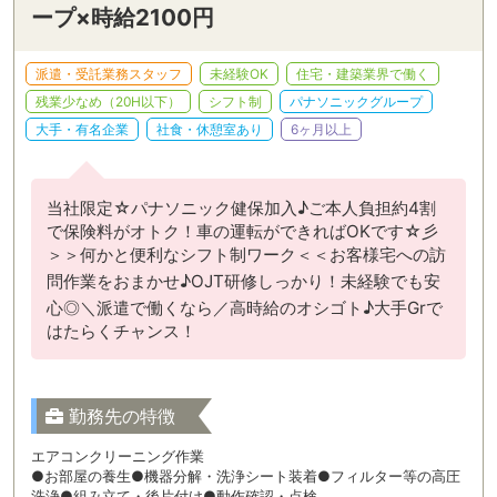
ープ×時給2100円
派遣・受託業務スタッフ
未経験OK
住宅・建築業界で働く
残業少なめ（20H以下）
シフト制
パナソニックグループ
大手・有名企業
社食・休憩室あり
6ヶ月以上
当社限定☆パナソニック健保加入♪ご本人負担約4割
で保険料がオトク！車の運転ができればOKです☆彡
＞＞何かと便利なシフト制ワーク＜＜お客様宅への訪
問作業をおまかせ♪OJT研修しっかり！未経験でも安
心◎＼派遣で働くなら／高時給のオシゴト♪大手Grで
はたらくチャンス！
勤務先の特徴
エアコンクリーニング作業
●お部屋の養生●機器分解・洗浄シート装着●フィルター等の高圧
洗浄●組み立て・後片付け●動作確認・点検