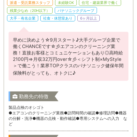
派遣・受託業務スタッフ
未経験OK
住宅・建築業界で働く
残業少なめ（20H以下）
パナソニックグループ
大手・有名企業
社食・休憩室あり
6ヶ月以上
早めに決めよう☆9月スタート♪大手グループ企業で
働くCHANCEです☆彡エアコンのクリーニング業
務！直接お客様とコミュニケーションもあり◎高時給
2100円⇒月収32万円over☆彡＜シフト制×MyStyle
＞で働こう！業界TOPクラスのパナソニック健保年間
保険料がとっても、オトクに♪
勤務先の特徴
製品点検のオシゴト
●エアコンのクリーニング業務●訪問時間の確認●修理訪問●機器
の分解・洗浄●機器の点検・動作確認●専用システムへの入力 な
ど