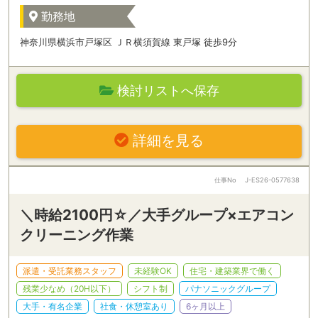
勤務地
神奈川県横浜市戸塚区 ＪＲ横須賀線 東戸塚 徒歩9分
検討リストへ保存
詳細を見る
仕事No
J-ES26-0577638
＼時給2100円☆／大手グループ×エアコン
クリーニング作業
派遣・受託業務スタッフ
未経験OK
住宅・建築業界で働く
残業少なめ（20H以下）
シフト制
パナソニックグループ
大手・有名企業
社食・休憩室あり
6ヶ月以上