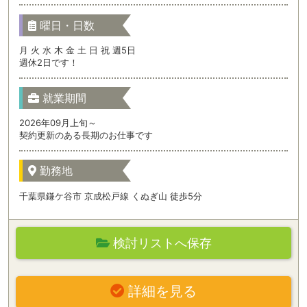
曜日・日数
月 火 水 木 金 土 日 祝 週5日
週休2日です！
就業期間
2026年09月上旬～
契約更新のある長期のお仕事です
勤務地
千葉県鎌ケ谷市 京成松戸線 くぬぎ山 徒歩5分
検討リストへ保存
詳細を見る