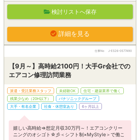
検討リストへ保存
詳細を見る
仕事No
J-ES26-0577490
【9月～】高時給2100円！大手Gr会社での
エアコン修理訪問業務
派遣・受託業務スタッフ
未経験OK
住宅・建築業界で働く
残業少なめ（20H以下）
パナソニックグループ
大手・有名企業
社食・休憩室あり
6ヶ月以上
嬉しい高時給⇒想定月収30万円～！エアコンクリー
ニングのオシゴト☆彡＜シフト制×MyStyle＞で働こ