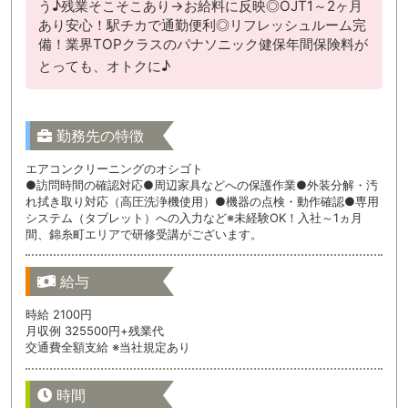
う♪残業そこそこあり→お給料に反映◎OJT1～2ヶ月
あり安心！駅チカで通勤便利◎リフレッシュルーム完
備！業界TOPクラスのパナソニック健保年間保険料が
とっても、オトクに♪
勤務先の特徴
エアコンクリーニングのオシゴト
●訪問時間の確認対応●周辺家具などへの保護作業●外装分解・汚
れ拭き取り対応（高圧洗浄機使用）●機器の点検・動作確認●専用
システム（タブレット）への入力など※未経験OK！入社～1ヵ月
間、錦糸町エリアで研修受講がございます。
給与
時給 2100円
月収例 325500円+残業代
交通費全額支給 ※当社規定あり
時間