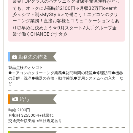
業界TOPクラスのパナソニック健保年間保険料がとっ
ても、オトクに♪高時給2100円⇒月収32万円over☆
彡＜シフト制×MyStyle＞で働こう！エアコンのクリ
ーニング業務！直接お客様とコミュニケーションもあ
り◎早めに決めよう☆9月スタート♪大手グループ企
業で働くCHANCEです☆彡
勤務先の特徴
製品点検のオシゴト
●エアコンのクリーニング業務●訪問時間の確認●修理訪問●機器
の分解・洗浄●機器の点検・動作確認●専用システムへの入力 な
ど
給与
時給 2100円
月収例 325500円+残業代
交通費全額支給 ※当社規定あり