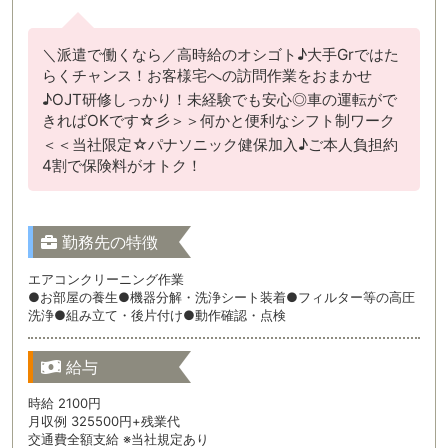
＼派遣で働くなら／高時給のオシゴト♪大手Grではた
らくチャンス！お客様宅への訪問作業をおまかせ
♪OJT研修しっかり！未経験でも安心◎車の運転がで
きればOKです☆彡＞＞何かと便利なシフト制ワーク
＜＜当社限定☆パナソニック健保加入♪ご本人負担約
4割で保険料がオトク！
勤務先の特徴
エアコンクリーニング作業
●お部屋の養生●機器分解・洗浄シート装着●フィルター等の高圧
洗浄●組み立て・後片付け●動作確認・点検
給与
時給 2100円
月収例 325500円+残業代
交通費全額支給 ※当社規定あり