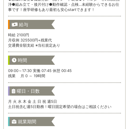
浄●組み立て・後片付け●動作確認・点検…未経験からできるお仕
事です！座学研修もあり最初も安心startできます！
給与
時給 2100円
月収例 325500円+残業代
交通費全額支給 ※当社規定あり
時間
09:00～17:30 実働 07:45 休憩 00:45
残業 月 0 ～ 19時間
曜日・日数
月 火 水 木 金 土 日 祝 週5日
土日祝含む週5日勤務！曜日固定希望の場合はご相談ください
就業期間