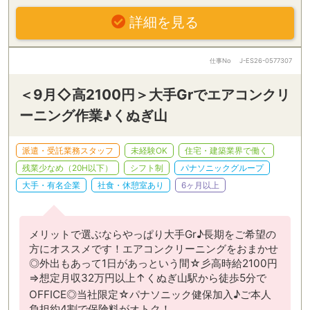
詳細を見る
仕事No
J-ES26-0577307
＜9月◇高2100円＞大手Grでエアコンクリ
ーニング作業♪くぬぎ山
派遣・受託業務スタッフ
未経験OK
住宅・建築業界で働く
残業少なめ（20H以下）
シフト制
パナソニックグループ
大手・有名企業
社食・休憩室あり
6ヶ月以上
メリットで選ぶならやっぱり大手Gr♪長期をご希望の
方にオススメです！エアコンクリーニングをおまかせ
◎外出もあって1日があっという間☆彡高時給2100円
⇒想定月収32万円以上↑くぬぎ山駅から徒歩5分で
OFFICE◎当社限定☆パナソニック健保加入♪ご本人
負担約4割で保険料がオトク！