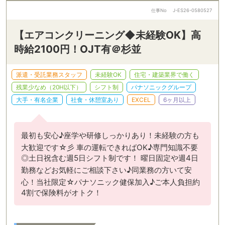
仕事No
J-ES26-0580527
【エアコンクリーニング◆未経験OK】高
時給2100円！OJT有＠杉並
派遣・受託業務スタッフ
未経験OK
住宅・建築業界で働く
残業少なめ（20H以下）
シフト制
パナソニックグループ
大手・有名企業
社食・休憩室あり
EXCEL
6ヶ月以上
最初も安心♪座学や研修しっかりあり！未経験の方も
大歓迎です☆彡 車の運転できればOK♪専門知識不要
◎土日祝含む週5日シフト制です！ 曜日固定や週4日
勤務などお気軽にご相談下さい♪同業務の方いて安
心！当社限定☆パナソニック健保加入♪ご本人負担約
4割で保険料がオトク！