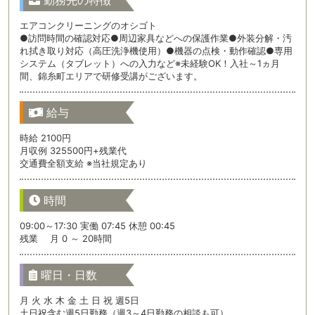
エアコンクリーニングのオシゴト
●訪問時間の確認対応●周辺家具などへの保護作業●外装分解・汚
れ拭き取り対応（高圧洗浄機使用）●機器の点検・動作確認●専用
システム（タブレット）への入力など※未経験OK！入社～1ヵ月
間、錦糸町エリアで研修受講がございます。
給与
時給 2100円
月収例 325500円+残業代
交通費全額支給 ※当社規定あり
時間
09:00～17:30 実働 07:45 休憩 00:45
残業 月 0 ～ 20時間
曜日・日数
月 火 水 木 金 土 日 祝 週5日
土日祝含む週5日勤務（週3～4日勤務の相談も可）