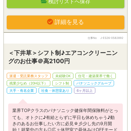
検討リストへ保存
詳細を見る
仕事No
J-ES26-0582892
＜下井草＞シフト制♪エアコンクリーニン
グのお仕事＠高2100円
派遣・受託業務スタッフ
未経験OK
住宅・建築業界で働く
残業少なめ（20H以下）
シフト制
パナソニックグループ
大手・有名企業
社食・休憩室あり
6ヶ月以上
業界TOPクラスのパナソニック健保年間保険料がとっ
ても、オトクに♪有給とらずに平日も休めちゃう♪動
きのあるお仕事したい方に必見☆彡少し先の9月開
始！就業中の方も◎広々休憩室で昼休みはOFFモード