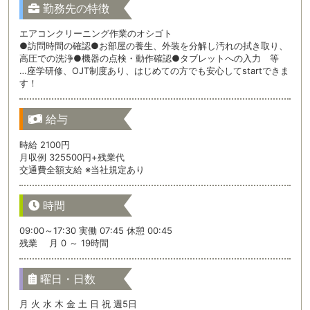
勤務先の特徴
エアコンクリーニング作業のオシゴト
●訪問時間の確認●お部屋の養生、外装を分解し汚れの拭き取り、
高圧での洗浄●機器の点検・動作確認●タブレットへの入力 等
…座学研修、OJT制度あり、はじめての方でも安心してstartできま
す！
給与
時給 2100円
月収例 325500円+残業代
交通費全額支給 ※当社規定あり
時間
09:00～17:30 実働 07:45 休憩 00:45
残業 月 0 ～ 19時間
曜日・日数
月 火 水 木 金 土 日 祝 週5日