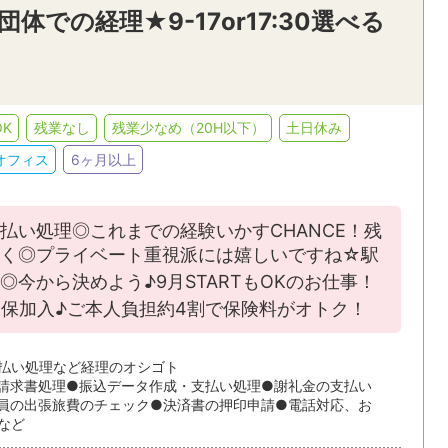
団体での経理★9-17or17:30選べる
K
残業なし
残業少なめ（20H以下）
土日休み
オフィス
6ヶ月以上
払い処理◎これまでの経験いかすCHANCE！残
く◎プライベート重視派には嬉しいですね☆駅
今から決めよう♪9月STARTもOKのお仕事！
保加入♪ご本人負担約4割で保険料がオトク！
払い処理など経理のオシゴト
請求書処理●振込データ作成・支払い処理●謝礼金の支払い
員の出張旅費のチェック●決済書の押印申請●電話対応、お
など