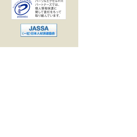
業界で働く
企業
駅
出勤
作・データ入力
ス