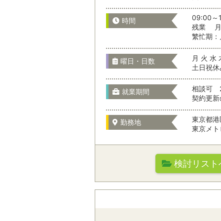
選択をすべてクリア
09:00～1
時間
残業 月 
千葉県
繁忙期：
月 火 水 
曜日・日数
土日祝休
東京都
相談可 
就業期間
契約更新
神奈川県
東京都港
勤務地
東京メト
山梨県
検討リスト