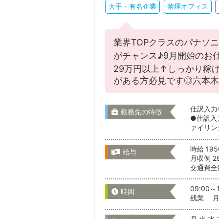
大手・有名企業
禁煙オフィス
業界TOPクラスのパナソ
がチャンス♪9月開始のお仕事
通勤時間
29万円以上↑しっかり稼
がある方必見です◎六本木
通勤時間か
仕訳入力
勤務先の特徴
●仕訳入
ァイリン
時給 19
給与
月収例 2
交通費全
こだわりの
09:00～1
時間
残業 月 
月 火 水 