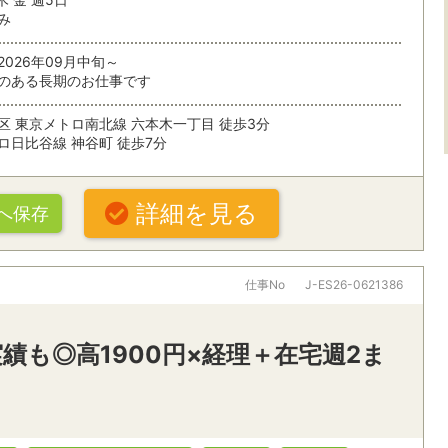
未経験OK
住宅・建築
み
条件を追加する
残業なし
残業少なめ
2026年09月中旬～
のある長期のお仕事です
複数人募集
土日休み
区 東京メトロ南北線 六本木一丁目 徒歩3分
扶養内で働く
シフト制
ロ日比谷線 神谷町 徒歩7分
索
在宅勤務
詳細を見る
へ保存
ぶ
パナソニックグループ
大手・有名
仕事No
J-ES26-0621386
20代活躍中
30代活躍中
オフィスワークすべて
・駅・路線から探す
派遣スタッフ活躍中
朝ゆっくり
績も◎高1900円×経理＋在宅週2ま
一般事務・その他オフィスワーク
パソコン操
ング
社食・休憩室あり
禁煙オフィ
営業事務
秘書
名
条件を追加する
車通勤OK
受付・レセプショニスト
経理・財務