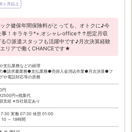
6ヶ月以上
ニック健保年間保険料がとっても、オトクに♪今
！キラキラ*+.オシャレoffice↑↑想定月収
・駅・路線から探す
げる◎派遣スタッフも活躍中です♪月次決算経験
エリアで働くCHANCEです★
ら検索
や支払業務などの経理
力●請求書業務●支払業務●売掛入金消込作業●月次決算●フ
グや電話対応等の庶務
50円
92500円+残業代
額支給 ※当社規定あり
条件を選ぶ
7:30 実働 07:30 休憩 01:00
駅から
10 ～ 19時間
木 金 週5日