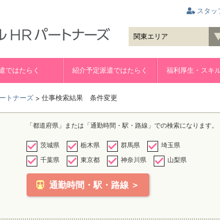
スタッ
遣ではたらく
紹介予定派遣ではたらく
福利厚生・スキ
ートナーズ
仕事検索結果 条件変更
>
「都道府県」または「通勤時間・駅・路線」での検索になります。
茨城県
栃木県
群馬県
埼玉県
千葉県
東京都
神奈川県
山梨県
通勤時間・駅・路線 ＞