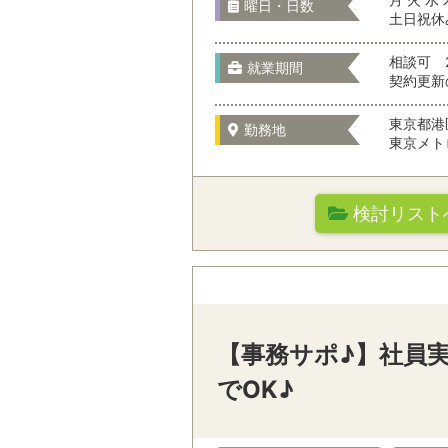
曜日・日数
土日祝休
お仕事の特徴
相談可 
就業期間
契約更新
東京都港
勤務地
東京メト
駅名から検
検討リスト
職種を選
勤務先の特徴
オフィスワーク
通勤時間
【事務サポ♪】社員実
テレマーケティ
でOK♪
駅名から検索/駅
営業・サービス