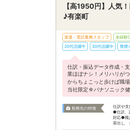
【高1950円】人気！
♪有楽町
派遣・受託業務スタッフ
未経験O
20代活躍中
30代活躍中
禁煙
仕訳・振込データ作成・支
業ほぼナシ！メリハリがつ
からちょこっと歩けば職場◎
当社限定☆パナソニック健
仕訳や支
勤務先の特徴
●仕訳、
対応●職
茶出し 