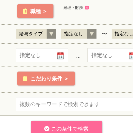
経理・財務
職種 ＞
〜
～
こだわり条件 ＞
この条件で検索