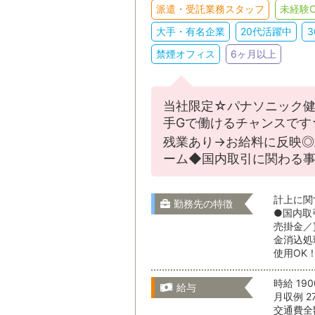
派遣・受託業務スタッフ
未経験O
販売・接客
大手・有名企業
20代活躍中
IT・クリエイテ
スキルを活かす
禁煙オフィス
6ヶ月以上
駅名から検
その他
当社限定☆パナソニック健
手Gで働けるチャンスです
選択をすべてクリア
茨城県
残業あり→お給料に反映◎
ーム◆国内取引に関わる
栃木県
就業形態
計上に関
勤務先の特徴
●国内取
売掛金／
金消込処
群馬県
使用OK
就業期間
時給 19
給与
月収例 2
埼玉県
交通費全