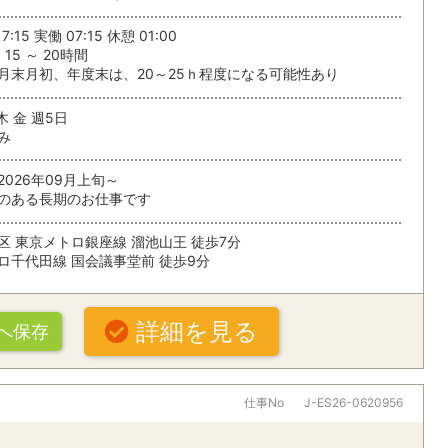
する
7:15 実働 07:15 休憩 01:00
15 ～ 20時間
条
月末月初、年度末は、20～25ｈ程度になる可能性あり
木 金 週5日
み
2026年09月上旬～
のある長期のお仕事です
区 東京メトロ銀座線 溜池山王 徒歩7分
ロ千代田線 国会議事堂前 徒歩9分
詳細を見る
へ保存
仕事No
J-ES26-0620956