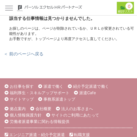
0
該当する仕事情報は見つかりませんでした。
お探しのページは、ページが削除されているか、ＵＲＬが変更されている可
能性があります。
お手数ですが、トップページより再度アクセスし直してください。
＜ 前のページへ戻る
お仕事を探す
派遣で働く
紹介予定派遣で働く
福利厚生・スキルアップサポート
派遣Cafe
サイトマップ
事務系派遣トップ
拠点案内
会社概要
法人のお客さまへ
個人情報保護方針
サイトのご利用にあたって
労働者派遣事業に関わる情報提供
エンジニア派遣・紹介予定派遣
転職支援