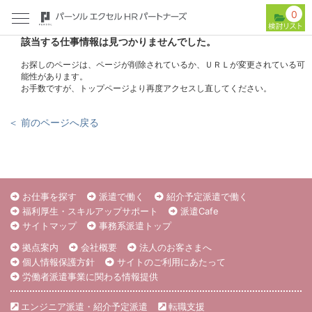
0
該当する仕事情報は見つかりませんでした。
お探しのページは、ページが削除されているか、ＵＲＬが変更されている可
能性があります。
お手数ですが、トップページより再度アクセスし直してください。
＜ 前のページへ戻る
お仕事を探す
派遣で働く
紹介予定派遣で働く
福利厚生・スキルアップサポート
派遣Cafe
サイトマップ
事務系派遣トップ
拠点案内
会社概要
法人のお客さまへ
個人情報保護方針
サイトのご利用にあたって
労働者派遣事業に関わる情報提供
エンジニア派遣・紹介予定派遣
転職支援