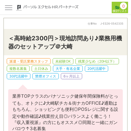
0
仕事No
J-ES26-0542335
＜高時給2300円＞現地訪問あり♪業務用機
器のセットアップ＠大崎
派遣・受託業務スタッフ
未経験OK
残業少なめ（20H以下）
複数名募集
土日休み
大手・有名企業
20代活躍中
30代活躍中
禁煙オフィス
6ヶ月以上
業界TOPクラスのパナソニック健保年間保険料がとっ
ても、オトクに♪大崎駅チカ＆街ナカOFFICE♪通勤は
もちろん、ショッピングも便利◎POSレジに関する設
定や動作確認♪残業控え目◎バランスよく働こう！
『収入重視派』の方にもオススメ◎同期と一緒にガン
バロウ↑3名募集