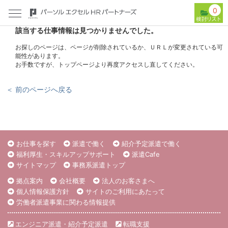
0
該当する仕事情報は見つかりませんでした。
お探しのページは、ページが削除されているか、ＵＲＬが変更されている可
能性があります。
お手数ですが、トップページより再度アクセスし直してください。
＜ 前のページへ戻る
お仕事を探す
派遣で働く
紹介予定派遣で働く
福利厚生・スキルアップサポート
派遣Cafe
サイトマップ
事務系派遣トップ
拠点案内
会社概要
法人のお客さまへ
個人情報保護方針
サイトのご利用にあたって
労働者派遣事業に関わる情報提供
エンジニア派遣・紹介予定派遣
転職支援