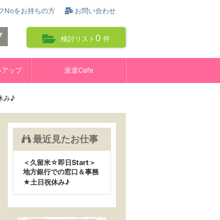
フNoをお持ちの方
お問い合わせ
0
検討リスト
件
ルアップ
派遣Cafe
休み♪
最近見たお仕事
＜久留米☆即日Start＞
地方銀行での窓口＆事務
★土日祝休み♪