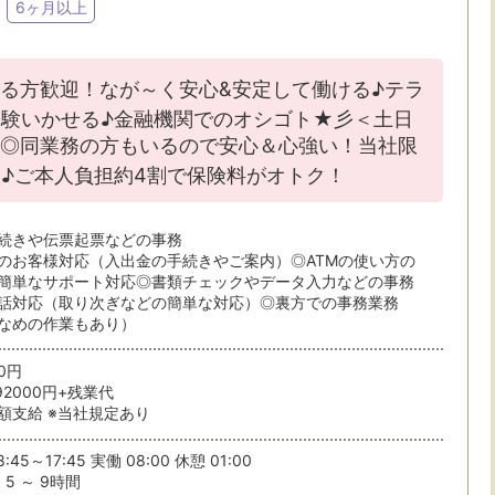
6ヶ月以上
る方歓迎！なが～く安心&安定して働ける♪テラ
験いかせる♪金融機関でのオシゴト★彡＜土日
◎同業務の方もいるので安心＆心強い！当社限
♪ご本人負担約4割で保険料がオトク！
続きや伝票起票などの事務
のお客様対応（入出金の手続きやご案内）◎ATMの使い方の
簡単なサポート対応◎書類チェックやデータ入力などの事務
話対応（取り次ぎなどの簡単な対応）◎裏方での事務業務
なめの作業もあり）
00円
92000円+残業代
額支給 ※当社規定あり
:45～17:45 実働 08:00 休憩 01:00
5 ～ 9時間