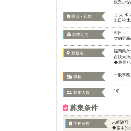
残業少な
月 火 水 
曜日・日数
土日祝休
即日～
就業期間
契約更新
福岡県久
勤務地
西鉄天神
◆最寄り
一般事務
職種
1名
募集人数
募集条件
未経験可
実務経験
◆基本的