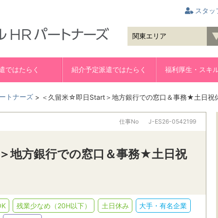
スタッ
遣ではたらく
紹介予定派遣ではたらく
福利厚生・スキ
ートナーズ
>
＜久留米☆即日Start＞地方銀行での窓口＆事務★土日祝
仕事No
J-ES26-0542199
rt＞地方銀行での窓口＆事務★土日祝
K
残業少なめ（20H以下）
土日休み
大手・有名企業