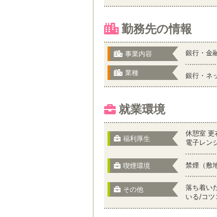
勤務先の情報
銀行・金
事業内容
業種
銀行・ネ
就業環境
休憩室 更
福利厚生
電子レン
禁煙（敷
喫煙環境
落ち着い
その他
いる/コ