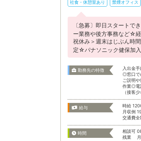
社食・休憩室あり
禁煙オフィス
〔急募〕即日スタートでき
ー業務や後方事務など☆経
祝休み＞週末はじぶん時間
定☆パナソニック健保加入
入出金手
勤務先の特徴
◎窓口で
ご説明や
作業◎電
（接客少
時給 12
給与
月収例 1
交通費全
相談可 08
時間
残業 月 