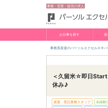
事務・営業・販売の求人
お仕事を探す
派
事務系派遣のパーソルエクセルＨＲパ
＜久留米☆即日Sta
休み♪
派遣・受託業務スタッフ
未経験O