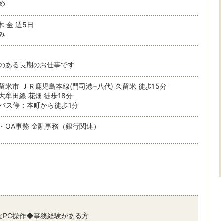
め
木 金 週5日
み
のある長期のお仕事です
留米市 ＪＲ鹿児島本線(門司港−八代) 久留米 徒歩15分
大牟田線 花畑 徒歩18分
バス停：本町から徒歩1分
・OA事務 金融事務（銀行関連）
なPC操作◆事務経験がある方