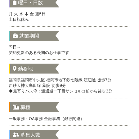
曜日・日数
月 火 水 木 金 週5日
土日祝休み
就業期間
即日～
契約更新のある長期のお仕事です
勤務地
福岡県福岡市中央区 福岡市地下鉄七隈線 渡辺通 徒歩7分
西鉄天神大牟田線 薬院 徒歩9分
◆最寄りバス停：渡辺通一丁目サンセルコ前から徒歩3分
職種
一般事務・OA事務 金融事務（銀行関連）
募集人数