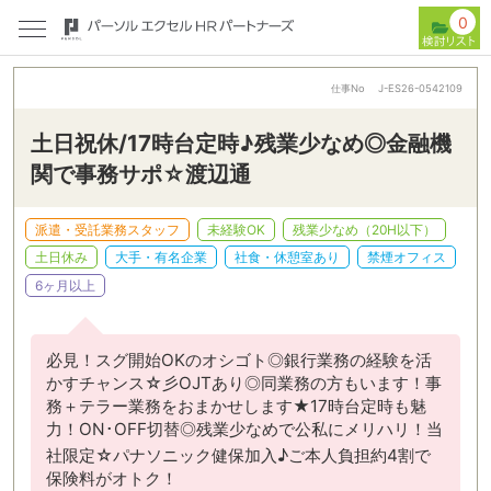
0
仕事No
J-ES26-0542109
土日祝休/17時台定時♪残業少なめ◎金融機
関で事務サポ☆渡辺通
派遣・受託業務スタッフ
未経験OK
残業少なめ（20H以下）
土日休み
大手・有名企業
社食・休憩室あり
禁煙オフィス
6ヶ月以上
必見！スグ開始OKのオシゴト◎銀行業務の経験を活
かすチャンス☆彡OJTあり◎同業務の方もいます！事
務＋テラー業務をおまかせします★17時台定時も魅
力！ON･OFF切替◎残業少なめで公私にメリハリ！当
社限定☆パナソニック健保加入♪ご本人負担約4割で
保険料がオトク！