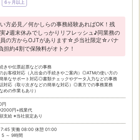
6ヶ月以上
い方必見／何かしらの事務経験あればOK！残
実♪週末休みでしっかりリフレッシュ♪同業務の
員の方からOJTがあります☆彡当社限定☆パナ
負担約4割で保険料がオトク！
続きや伝票起票などの事務
のお客様対応（入出金の手続きやご案内）◎ATMの使い方の
簡単なサポート対応◎書類チェックやデータ入力などの事務
話対応（取り次ぎなどの簡単な対応）◎裏方での事務業務
なめの作業もあり）
00円
92000円+残業代
額支給 ※当社規定あり
7:45 実働 08:00 休憩 01:00
5 ～ 9時間