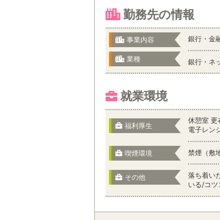
勤務先の情報
銀行・金
事業内容
業種
銀行・ネ
就業環境
休憩室 更
福利厚生
電子レン
禁煙（敷
喫煙環境
落ち着い
その他
いる/コ