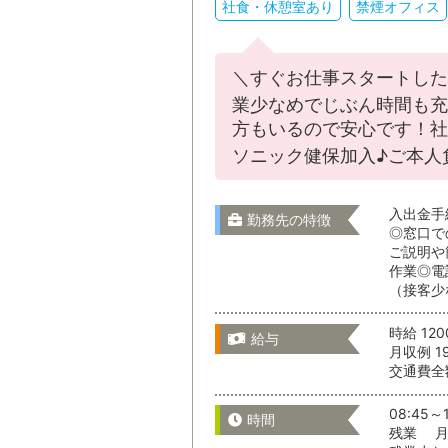
社食・休憩室あり
禁煙オフィス
＼すぐお仕事スタートした
業少なめでじぶん時間も充
方もいるので安心です！社
ソニック健保加入♪ご本人
入出金手
勤務先の特徴
◎窓口で
ご説明や
作業◎電
（接客少
時給 12
給与
月収例 1
交通費全
08:45～1
時間
残業 月 