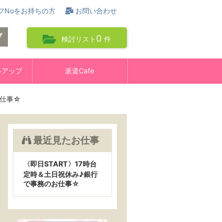
フNoをお持ちの方
お問い合わせ
0
検討リスト
件
ルアップ
派遣Cafe
お仕事☆
最近見たお仕事
〈即日START〉17時台
定時＆土日祝休み♪銀行
で事務のお仕事☆