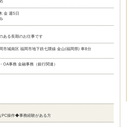
め
木 金 週5日
み
のある長期のお仕事です
岡市城南区 福岡市地下鉄七隈線 金山(福岡県) 車8分
・OA事務 金融事務（銀行関連）
なPC操作◆事務経験がある方