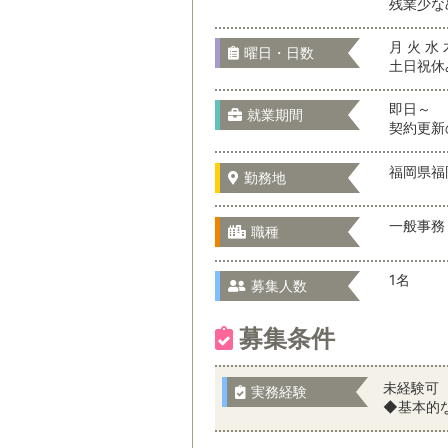
残業少な
月 火 水 
曜日・日数
土日祝休
即日～
就業期間
契約更新
福岡県福
勤務地
一般事務
職種
1名
募集人数
募集条件
未経験可
実務経験
◆基本的