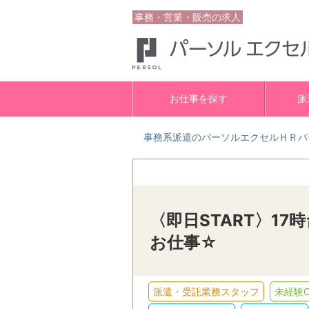
事務・営業・販売の求人
お仕事を探す
派
事務系派遣のパーソルエクセルＨＲパ
〈即日START〉1
お仕事☆
派遣・受託業務スタッフ
未経験O