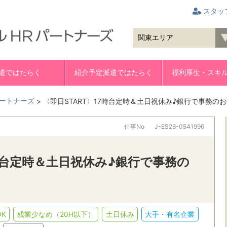
スタッ
遣ではたらく
紹介予定派遣ではたらく
福利厚生・スキ
ートナーズ
>
〈即日START〉17時台定時＆土日祝休み♪銀行で事務の
仕事No
J-ES26-0541996
7時台定時＆土日祝休み♪銀行で事務の
K
残業少なめ（20H以下）
土日休み
大手・有名企業