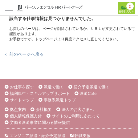
0
該当する仕事情報は見つかりませんでした。
お探しのページは、ページが削除されているか、ＵＲＬが変更されている可
能性があります。
お手数ですが、トップページより再度アクセスし直してください。
＜ 前のページへ戻る
お仕事を探す
派遣で働く
紹介予定派遣で働く
福利厚生・スキルアップサポート
派遣Cafe
サイトマップ
事務系派遣トップ
拠点案内
会社概要
法人のお客さまへ
個人情報保護方針
サイトのご利用にあたって
労働者派遣事業に関わる情報提供
エンジニア派遣・紹介予定派遣
転職支援