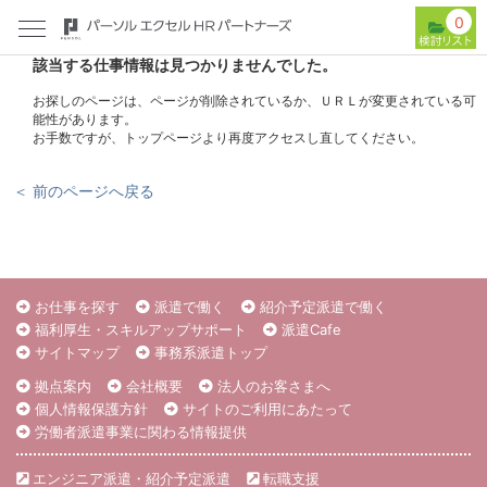
0
該当する仕事情報は見つかりませんでした。
お探しのページは、ページが削除されているか、ＵＲＬが変更されている可
能性があります。
お手数ですが、トップページより再度アクセスし直してください。
＜ 前のページへ戻る
お仕事を探す
派遣で働く
紹介予定派遣で働く
福利厚生・スキルアップサポート
派遣Cafe
サイトマップ
事務系派遣トップ
拠点案内
会社概要
法人のお客さまへ
個人情報保護方針
サイトのご利用にあたって
労働者派遣事業に関わる情報提供
エンジニア派遣・紹介予定派遣
転職支援