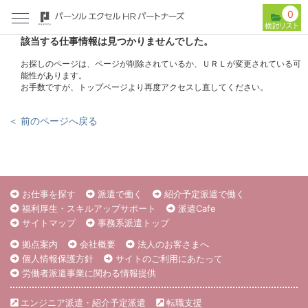
0
該当する仕事情報は見つかりませんでした。
お探しのページは、ページが削除されているか、ＵＲＬが変更されている可
能性があります。
お手数ですが、トップページより再度アクセスし直してください。
＜ 前のページへ戻る
お仕事を探す
派遣で働く
紹介予定派遣で働く
福利厚生・スキルアップサポート
派遣Cafe
サイトマップ
事務系派遣トップ
拠点案内
会社概要
法人のお客さまへ
個人情報保護方針
サイトのご利用にあたって
労働者派遣事業に関わる情報提供
エンジニア派遣・紹介予定派遣
転職支援