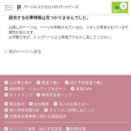
0
該当する仕事情報は見つかりませんでした。
お探しのページは、ページが削除されているか、ＵＲＬが変更されている可
能性があります。
お手数ですが、トップページより再度アクセスし直してください。
＜ 前のページへ戻る
お仕事を探す
派遣で働く
紹介予定派遣で働く
福利厚生・スキルアップサポート
派遣Cafe
サイトマップ
事務系派遣トップ
拠点案内
会社概要
法人のお客さまへ
個人情報保護方針
サイトのご利用にあたって
労働者派遣事業に関わる情報提供
エンジニア派遣・紹介予定派遣
転職支援