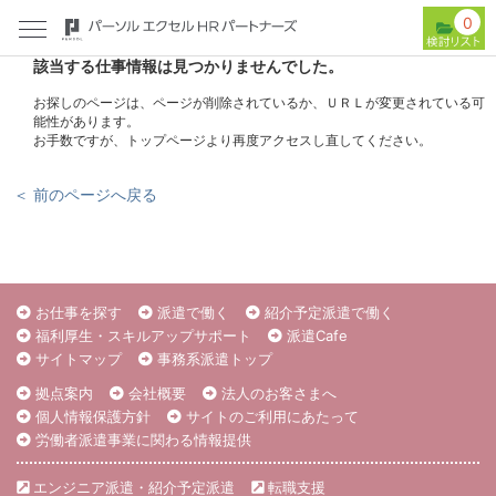
0
該当する仕事情報は見つかりませんでした。
お探しのページは、ページが削除されているか、ＵＲＬが変更されている可
能性があります。
お手数ですが、トップページより再度アクセスし直してください。
＜ 前のページへ戻る
お仕事を探す
派遣で働く
紹介予定派遣で働く
福利厚生・スキルアップサポート
派遣Cafe
サイトマップ
事務系派遣トップ
拠点案内
会社概要
法人のお客さまへ
個人情報保護方針
サイトのご利用にあたって
労働者派遣事業に関わる情報提供
エンジニア派遣・紹介予定派遣
転職支援