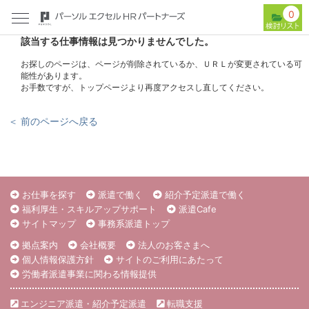
0
該当する仕事情報は見つかりませんでした。
お探しのページは、ページが削除されているか、ＵＲＬが変更されている可
能性があります。
お手数ですが、トップページより再度アクセスし直してください。
＜ 前のページへ戻る
お仕事を探す
派遣で働く
紹介予定派遣で働く
福利厚生・スキルアップサポート
派遣Cafe
サイトマップ
事務系派遣トップ
拠点案内
会社概要
法人のお客さまへ
個人情報保護方針
サイトのご利用にあたって
労働者派遣事業に関わる情報提供
エンジニア派遣・紹介予定派遣
転職支援