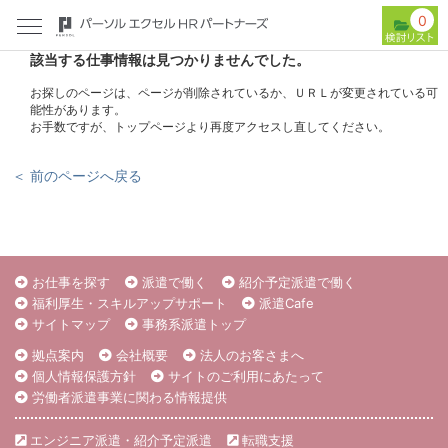
0
該当する仕事情報は見つかりませんでした。
お探しのページは、ページが削除されているか、ＵＲＬが変更されている可
能性があります。
お手数ですが、トップページより再度アクセスし直してください。
＜ 前のページへ戻る
お仕事を探す
派遣で働く
紹介予定派遣で働く
福利厚生・スキルアップサポート
派遣Cafe
サイトマップ
事務系派遣トップ
拠点案内
会社概要
法人のお客さまへ
個人情報保護方針
サイトのご利用にあたって
労働者派遣事業に関わる情報提供
エンジニア派遣・紹介予定派遣
転職支援