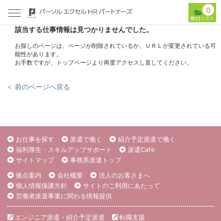
0
該当する仕事情報は見つかりませんでした。
お探しのページは、ページが削除されているか、ＵＲＬが変更されている可
能性があります。
お手数ですが、トップページより再度アクセスし直してください。
＜ 前のページへ戻る
お仕事を探す
派遣で働く
紹介予定派遣で働く
福利厚生・スキルアップサポート
派遣Cafe
サイトマップ
事務系派遣トップ
拠点案内
会社概要
法人のお客さまへ
個人情報保護方針
サイトのご利用にあたって
労働者派遣事業に関わる情報提供
エンジニア派遣・紹介予定派遣
転職支援